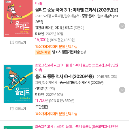
이상)
올리드 중등 국어 3-1 : 미래엔 교과서 (2026년용)
- 2015 개정 교육과정, 필수 개념서
-
중등 올리드 필수 개념서 (20
26년)
김진아
,
박예진
,
이미선
,
최정희
(지은이)
미래엔
|
2021년 10월
15,300
원 (10% 할인 / 850원)
미리보기
책소개페이지에서 분철 선택 가능
밤 11시
잠들기전 배송
양탄자배송
변경
초중고 참고서 + 스터디 플래너 · 미니 콜드컵 (초중고참고서 3만원
이상)
올리드 중등 역사 ②-1 (2026년용)
- 2015 개정 교육
과정, 필수 개념서
-
중등 올리드 필수 개념서 (2026년)
김태훈
(지은이)
미래엔
|
2021년 10월
11,700
원 (10% 할인 / 650원)
구판절판
미리보기
책소개페이지에서 분철 선택 가능
초중고 참고서 + 스터디 플래너 · 미니 콜드컵 (초중고참고서 3만원