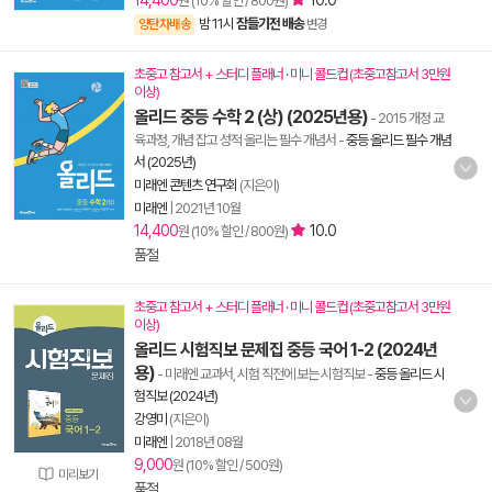
14,400
10.0
원 (10% 할인 / 800원)
밤 11시
잠들기전 배송
양탄자배송
변경
초중고 참고서 + 스터디 플래너 · 미니 콜드컵 (초중고참고서 3만원
이상)
올리드 중등 수학 2 (상) (2025년용)
- 2015 개정 교
육과정, 개념 잡고 성적 올리는 필수 개념서
-
중등 올리드 필수 개념
서 (2025년)
미래엔 콘텐츠 연구회
(지은이)
미래엔
|
2021년 10월
14,400
10.0
원 (10% 할인 / 800원)
품절
초중고 참고서 + 스터디 플래너 · 미니 콜드컵 (초중고참고서 3만원
이상)
올리드 시험직보 문제집 중등 국어 1-2 (2024년
용)
- 미래엔 교과서, 시험 직전에 보는 시험직보
-
중등 올리드 시
험직보 (2024년)
강영미
(지은이)
미래엔
|
2018년 08월
9,000
원 (10% 할인 / 500원)
미리보기
품절