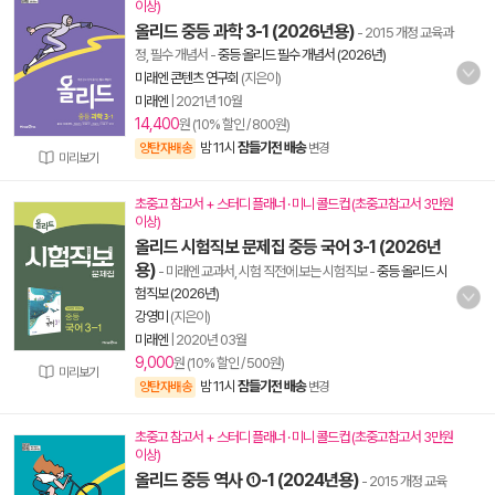
이상)
올리드 중등 과학 3-1 (2026년용)
- 2015 개정 교육과
정, 필수 개념서
-
중등 올리드 필수 개념서 (2026년)
미래엔 콘텐츠 연구회
(지은이)
미래엔
|
2021년 10월
14,400
원 (10% 할인 / 800원)
밤 11시
잠들기전 배송
양탄자배송
변경
미리보기
초중고 참고서 + 스터디 플래너 · 미니 콜드컵 (초중고참고서 3만원
이상)
올리드 시험직보 문제집 중등 국어 3-1 (2026년
용)
- 미래엔 교과서, 시험 직전에 보는 시험직보
-
중등 올리드 시
험직보 (2026년)
강영미
(지은이)
미래엔
|
2020년 03월
9,000
원 (10% 할인 / 500원)
미리보기
밤 11시
잠들기전 배송
양탄자배송
변경
초중고 참고서 + 스터디 플래너 · 미니 콜드컵 (초중고참고서 3만원
이상)
올리드 중등 역사 ①-1 (2024년용)
- 2015 개정 교육