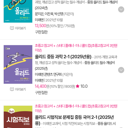
과정, 개념 잡고 성적 올리는 필수 개념서
-
중등 올리드 필수 개념서
(2024년)
문지은
,
이진욱
,
박선영
(지은이)
미래엔
|
2021년 10월
13,500
원 (10% 할인 / 750원)
미리보기
구판절판
초중고 참고서 + 스터디 플래너 · 미니 콜드컵 (초중고참고서 3만원
이상)
올리드 중등 과학 2-1 (2025년용)
- 2015 개정 교육과
정, 개념 잡고 성적 올리는 필수 개념서
-
중등 올리드 필수 개념서
(2025년)
미래엔 콘텐츠 연구회
(지은이)
미래엔
|
2021년 10월
14,400
10.0
원 (10% 할인 / 800원)
미리보기
구판절판
초중고 참고서 + 스터디 플래너 · 미니 콜드컵 (초중고참고서 3만원
이상)
올리드 시험직보 문제집 중등 국어 2-1 (2025년
용)
- 미래엔 교과서, 시험 직전에 보는 시험직보
-
중등 올리드 시