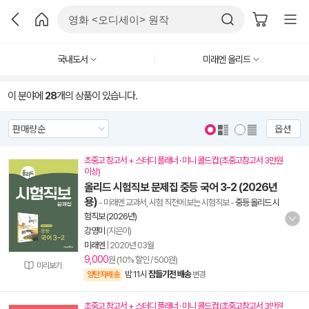
국내도서
미래엔 올리드
이 분야에
28
개의 상품이 있습니다.
옵션
초중고 참고서 + 스터디 플래너 · 미니 콜드컵 (초중고참고서 3만원
이상)
올리드 시험직보 문제집 중등 국어 3-2 (2026년
용)
- 미래엔 교과서, 시험 직전에 보는 시험직보
-
중등 올리드 시
험직보 (2026년)
강영미
(지은이)
미래엔
|
2020년 03월
9,000
원 (10% 할인 / 500원)
미리보기
밤 11시
잠들기전 배송
양탄자배송
변경
초중고 참고서 + 스터디 플래너 · 미니 콜드컵 (초중고참고서 3만원