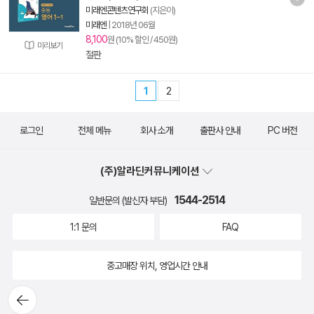
미래엔콘텐츠연구회
(지은이)
미래엔
|
2018년 06월
8,100
원 (10% 할인 / 450원)
미리보기
절판
1
2
로그인
전체 메뉴
회사 소개
출판사 안내
PC 버전
(주)알라딘커뮤니케이션
1544-2514
일반문의 (발신자 부담)
1:1 문의
FAQ
중고매장 위치, 영업시간 안내
뒤로가
기