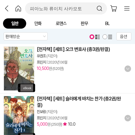
일반
만화
로맨스
판무
BL
옵션
[전자책] [세트] 오크 변호사 (총3권/완결)
유권조
(지은이)
프린지
|
2020년 06월
10,500
원 (520원)
[전자책] [세트] 슐러에게 바치는 찬가 (총2권/완
결)
진보람
(지은이)
프린지
|
2020년 06월
5,000
10.0
원 (250원)