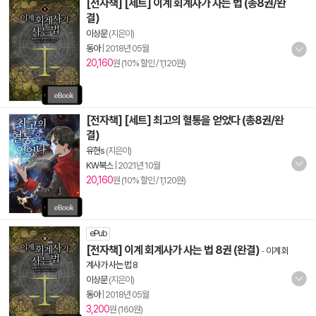
[전자책] [세트] 이계 회계사가 사는 법 (총8권/완
결)
이상문
(지은이)
동아
|
2018년 05월
20,160
원 (10% 할인 / 1,120원)
[전자책] [세트] 최고의 혈통을 얻었다 (총8권/완
결)
유현s
(지은이)
KW북스
|
2021년 10월
20,160
원 (10% 할인 / 1,120원)
ePub
[전자책] 이계 회계사가 사는 법 8권 (완결)
-
이계 회
계사가 사는 법 8
이상문
(지은이)
동아
|
2018년 05월
3,200
원 (160원)