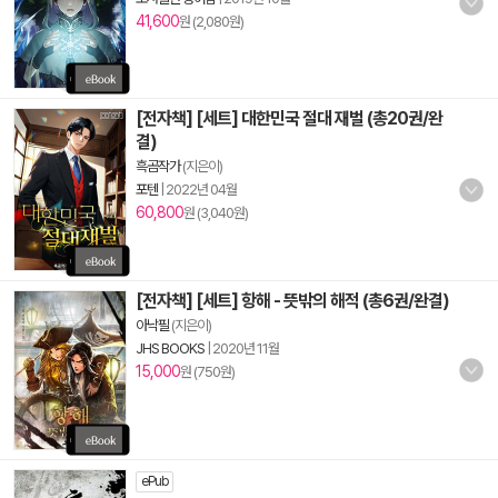
41,600
원 (2,080원)
[전자책] [세트] 대한민국 절대 재벌 (총20권/완
결)
흑곰작가
(지은이)
포텐
|
2022년 04월
60,800
원 (3,040원)
[전자책] [세트] 항해 - 뜻밖의 해적 (총6권/완결)
아낙필
(지은이)
JHS BOOKS
|
2020년 11월
15,000
원 (750원)
ePub