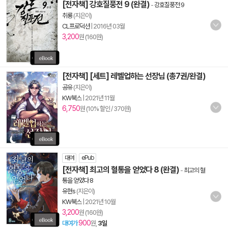
[전자책] 강호질풍전 9 (완결)
-
강호질풍전 9
취룡
(지은이)
CL프로덕션
|
2016년 03월
3,200
원 (160원)
[전자책] [세트] 레벨업하는 선장님 (총7권/완결)
공유
(지은이)
KW북스
|
2021년 11월
6,750
원 (10% 할인 / 370원)
대여
ePub
[전자책] 최고의 혈통을 얻었다 8 (완결)
-
최고의 혈
통을 얻었다 8
유현s
(지은이)
KW북스
|
2021년 10월
3,200
원 (160원)
900
대여가
원,
3일