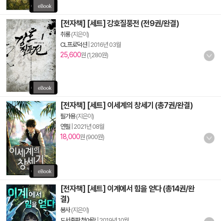
[전자책] [세트] 강호질풍전 (전9권/완결)
취룡
(지은이)
CL프로덕션
|
2016년 03월
25,600
원 (1,280원)
[전자책] [세트] 이세계의 창세기 (총7권/완결)
필가용
(지은이)
연필
|
2021년 08월
18,000
원 (900원)
[전자책] [세트] 이계에서 힘을 얻다 (총14권/완
결)
봉사
(지은이)
도서출판 청어람
|
2019년 10월