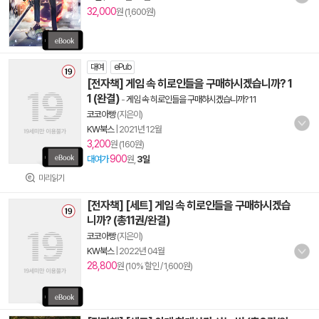
32,000
원 (1,600원)
대여
ePub
[전자책] 게임 속 히로인들을 구매하시겠습니까? 1
1 (완결)
-
게임 속 히로인들을 구매하시겠습니까? 11
코코아빵
(지은이)
KW북스
|
2021년 12월
3,200
원 (160원)
900
대여가
원,
3일
미리읽기
[전자책] [세트] 게임 속 히로인들을 구매하시겠습
니까? (총11권/완결)
코코아빵
(지은이)
KW북스
|
2022년 04월
28,800
원 (10% 할인 / 1,600원)