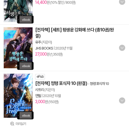
14,400
원 (10% 할인 / 800원)
[전자책] [세트] 평생운 강화에 쓰다 (총10권/완
결)
유주
(지은이)
JHS BOOKS
|
2020년 11월
27,000
원 (1,350원)
ePub
[전자책] 정령 포식자 10 (완결)
-
정령 포식자 10
시트리
(지은이)
연필
|
2020년 10월
3,000
원 (150원)
미리읽기