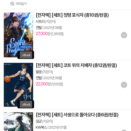
미리읽기
[전자책] [세트] 정령 포식자 (총10권/완결)
시트리
(지은이)
연필
|
2021년 08월
27,000
원 (1,350원)
[전자책] [세트] 코트 위의 지배자 (총12권/완결)
월운
(지은이)
연필
|
2021년 06월
22,000
원 (1,100원)
[전자책] [세트] 서생으로 돌아오다 (총6권/완결)
일균
(지은이)
KW북스
|
2021년 01월