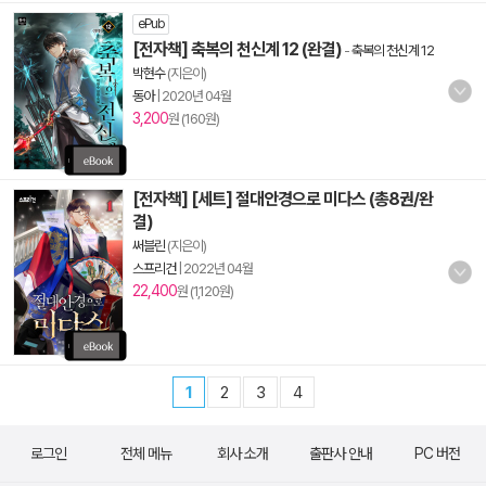
ePub
[전자책] 축복의 천신계 12 (완결)
-
축복의 천신계 12
박현수
(지은이)
동아
|
2020년 04월
3,200
원 (160원)
[전자책] [세트] 절대안경으로 미다스 (총8권/완
결)
써블린
(지은이)
스프리건
|
2022년 04월
22,400
원 (1,120원)
1
2
3
4
로그인
전체 메뉴
회사 소개
출판사 안내
PC 버전