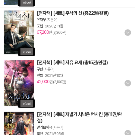
[전자책] [세트] 주식의 신 (총22권/완결)
유재무
(지은이)
포텐
|
2020년 11월
67,200
원 (3,360원)
[전자책] [세트] 자유 요새 (총15권/완결)
구현
(지은이)
연필
|
2021년 10월
42,000
원 (2,100원)
[전자책] [세트] 재벌가 차남은 먼치킨 (총11권/완
결)
말리브해적
(지은이)
포텐
|
2021년 05월