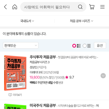
국내도서
처음 공부 시리즈
이 분야에
5
개의 상품이 있습니다.
옵션
주식투자 처음공부
- 첫걸음부터 꼼꼼히 배워 바로 써먹는
-
처음공부 시리즈 3
성상민
(지은이)
이레미디어
|
2021년 09월
19,800
9.7
원 (10% 할인 / 1,100원)
택배
로 주문하면
내일
수령
변경
미리보기
미국주식 처음공부
- 시작부터 술술 풀리고 바로 써먹는
-
처