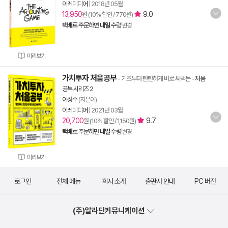
이레미디어
|
2018년 05월
13,950
9.0
원 (10% 할인 / 770원)
택배
로 주문하면
내일
수령
변경
미리보기
가치투자 처음공부
- 기초부터 탄탄하게 바로 써먹는
-
처음
공부 시리즈 2
이성수
(지은이)
이레미디어
|
2021년 03월
20,700
9.7
원 (10% 할인 / 1,150원)
택배
로 주문하면
내일
수령
변경
미리보기
로그인
전체 메뉴
회사 소개
출판사 안내
PC 버전
(주)알라딘커뮤니케이션