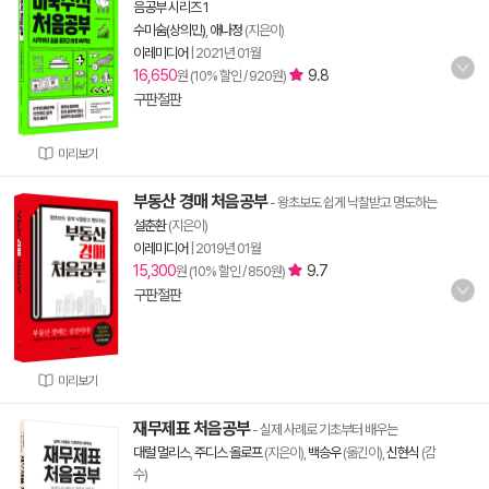
음공부 시리즈 1
수미숨(상의민)
,
애나정
(지은이)
이레미디어
|
2021년 01월
16,650
9.8
원 (10% 할인 / 920원)
구판절판
미리보기
부동산 경매 처음공부
- 왕초보도 쉽게 낙찰받고 명도하는
설춘환
(지은이)
이레미디어
|
2019년 01월
15,300
9.7
원 (10% 할인 / 850원)
구판절판
미리보기
재무제표 처음공부
- 실제 사례로 기초부터 배우는
대럴 멀리스
,
주디스 올로프
(지은이),
백승우
(옮긴이),
신현식
(감
수)