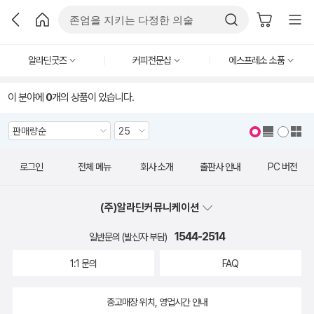
알라딘굿즈
커피전문샵
에스프레소 소품
이 분야에
0
개의 상품이 있습니다.
로그인
전체 메뉴
회사 소개
출판사 안내
PC 버전
(주)알라딘커뮤니케이션
1544-2514
일반문의 (발신자 부담)
1:1 문의
FAQ
중고매장 위치, 영업시간 안내