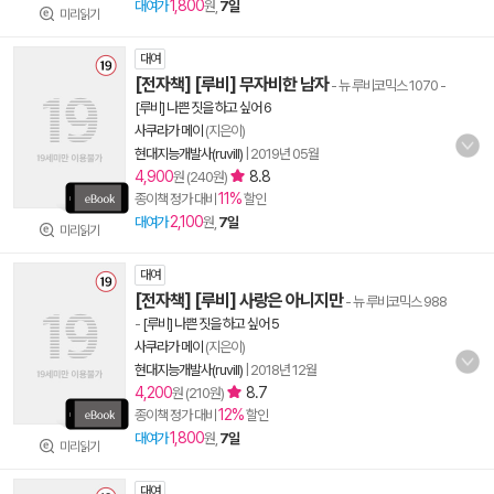
1,800
대여가
원,
7일
미리읽기
대여
[전자책] [루비] 무자비한 남자
- 뉴 루비코믹스 1070
-
[루비] 나쁜 짓을 하고 싶어 6
사쿠라가 메이
(지은이)
현대지능개발사(ruvill)
|
2019년 05월
4,900
8.8
원 (240원)
11%
종이책 정가 대비
할인
2,100
대여가
원,
7일
미리읽기
대여
[전자책] [루비] 사랑은 아니지만
- 뉴 루비코믹스 988
-
[루비] 나쁜 짓을 하고 싶어 5
사쿠라가 메이
(지은이)
현대지능개발사(ruvill)
|
2018년 12월
4,200
8.7
원 (210원)
12%
종이책 정가 대비
할인
1,800
대여가
원,
7일
미리읽기
대여