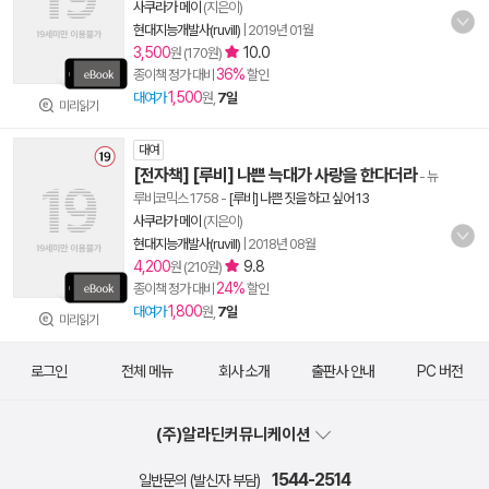
사쿠라가 메이
(지은이)
현대지능개발사(ruvill)
|
2019년 01월
3,500
10.0
원 (170원)
36%
종이책 정가 대비
할인
1,500
대여가
원,
7일
미리읽기
대여
[전자책] [루비] 나쁜 늑대가 사랑을 한다더라
- 뉴
루비코믹스 1758
-
[루비] 나쁜 짓을 하고 싶어 13
사쿠라가 메이
(지은이)
현대지능개발사(ruvill)
|
2018년 08월
4,200
9.8
원 (210원)
24%
종이책 정가 대비
할인
1,800
대여가
원,
7일
미리읽기
로그인
전체 메뉴
회사 소개
출판사 안내
PC 버전
(주)알라딘커뮤니케이션
1544-2514
일반문의 (발신자 부담)