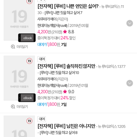
[전자책] [루비] 나쁜 연인은 싫어?
- 뉴 루비코믹스 11
30
-
[루비] 나쁜 짓을 하고 싶어 7
사쿠라가 메이
(지은이)
현대지능개발사(ruvill)
|
2019년 05월
4,200
8.8
원 (210원)
24%
종이책 정가 대비
할인
1,800
대여가
원,
7일
미리읽기
대여
[전자책] [루비] 솔직하진 않지만
- 뉴 루비코믹스 1377
-
[루비] 나쁜 짓을 하고 싶어 10
사쿠라가 메이
(지은이)
현대지능개발사(ruvill)
|
2019년 01월
4,200
9.0
원 (210원)
24%
종이책 정가 대비
할인
1,800
대여가
원,
7일
미리읽기
대여
[전자책] [루비] 남친은 아니지만
- 뉴 루비코믹스 1205
-
[루비] 나쁜 짓을 하고 싶어 8