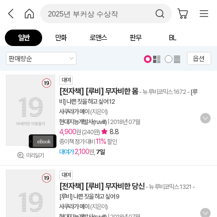
일반
만화
로맨스
판무
BL
옵션
대여
[전자책] [루비] 무자비한 몸
- 뉴 루비코믹스 1672
-
[루
비] 나쁜 짓을 하고 싶어 12
사쿠라가 메이
(지은이)
현대지능개발사(ruvill)
|
2018년 07월
4,900
8.8
원 (240원)
11%
종이책 정가 대비
할인
2,100
대여가
원,
7일
미리읽기
대여
[전자책] [루비] 무자비한 당신
- 뉴 루비코믹스 1321
-
[루비] 나쁜 짓을 하고 싶어 9
사쿠라가 메이
(지은이)
현대지능개발사(ruvill)
|
2018년 07월