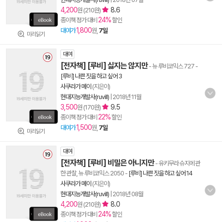
4,200
8.6
원 (210원)
24%
종이책 정가 대비
할인
1,800
대여가
원,
7일
미리읽기
대여
[전자책] [루비] 싫지는 않지만
- 뉴 루비코믹스 727
-
[루비] 나쁜 짓을 하고 싶어 3
사쿠라가 메이
(지은이)
현대지능개발사(ruvill)
|
2018년 11월
3,500
9.5
원 (170원)
22%
종이책 정가 대비
할인
1,500
대여가
원,
7일
미리읽기
대여
[전자책] [루비] 비밀은 아니지만
- 유키무라 슈지에 관
한 관찰, 뉴 루비코믹스 2050
-
[루비] 나쁜 짓을 하고 싶어 14
사쿠라가 메이
(지은이)
현대지능개발사(ruvill)
|
2018년 08월
4,200
8.0
원 (210원)
24%
종이책 정가 대비
할인