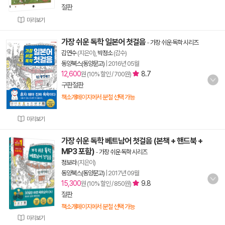
절판
미리보기
가장 쉬운 독학 일본어 첫걸음
-
가장 쉬운 독학 시리즈
김연수
(지은이),
박정소
(감수)
동양북스(동양문고)
|
2016년 05월
12,600
8.7
원 (10% 할인 / 700원)
구판절판
책소개페이지에서 분철 선택 가능
미리보기
가장 쉬운 독학 베트남어 첫걸음 (본책 + 핸드북 +
MP3 포함)
-
가장 쉬운 독학 시리즈
정보라
(지은이)
동양북스(동양문고)
|
2017년 09월
15,300
9.8
원 (10% 할인 / 850원)
절판
책소개페이지에서 분철 선택 가능
미리보기