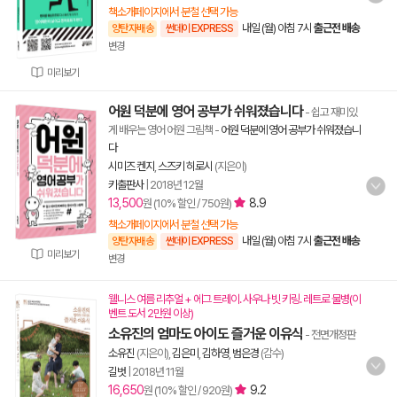
책소개페이지에서 분철 선택 가능
내일 (월) 아침 7시
출근전 배송
양탄자배송
썬데이 EXPRESS
변경
미리보기
어원 덕분에 영어 공부가 쉬워졌습니다
- 쉽고 재미있
게 배우는 영어 어원 그림책
-
어원 덕분에 영어 공부가 쉬워졌습니
다
시미즈 켄지
,
스즈키 히로시
(지은이)
키출판사
|
2018년 12월
13,500
8.9
원 (10% 할인 / 750원)
책소개페이지에서 분철 선택 가능
내일 (월) 아침 7시
출근전 배송
양탄자배송
썬데이 EXPRESS
미리보기
변경
웰니스 여름 리추얼 + 에그 트레이. 사우나 빗 키링. 레트로 물병(이
벤트 도서 2만원 이상)
소유진의 엄마도 아이도 즐거운 이유식
- 전면개정판
소유진
(지은이),
김은미
,
김하영
,
범은경
(감수)
길벗
|
2018년 11월
16,650
9.2
원 (10% 할인 / 920원)