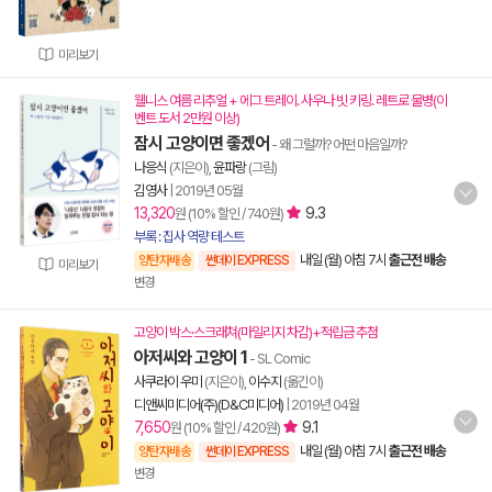
미리보기
웰니스 여름 리추얼 + 에그 트레이. 사우나 빗 키링. 레트로 물병(이
벤트 도서 2만원 이상)
잠시 고양이면 좋겠어
- 왜 그럴까? 어떤 마음일까?
나응식
(지은이),
윤파랑
(그림)
김영사
|
2019년 05월
13,320
9.3
원 (10% 할인 / 740원)
부록 : 집사 역량 테스트
내일 (월) 아침 7시
출근전 배송
양탄자배송
썬데이 EXPRESS
미리보기
변경
고양이 박스·스크래쳐(마일리지 차감)+적립금 추첨
아저씨와 고양이 1
- SL Comic
사쿠라이 우미
(지은이),
이수지
(옮긴이)
디앤씨미디어(주)(D&C미디어)
|
2019년 04월
7,650
9.1
원 (10% 할인 / 420원)
내일 (월) 아침 7시
출근전 배송
양탄자배송
썬데이 EXPRESS
변경