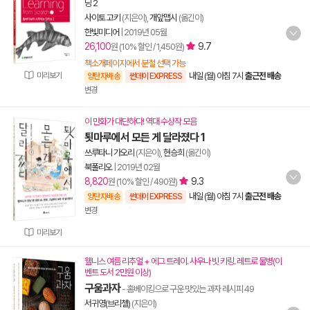
닝 2
사이토 고키
(지은이),
개앞맵시
(옮긴이)
한빛미디어
|
2019년 05월
26,100
9.7
원 (10% 할인 / 1,450원)
책소개페이지에서 분철 선택 가능
미리보기
내일 (월) 아침 7시
출근전 배송
양탄자배송
썬데이 EXPRESS
변경
이 만화가 대단하다! 역대 수상작 모음
툇마루에서 모든 게 달라졌다 1
쓰루타니 가오리
(지은이),
현승희
(옮긴이)
북폴리오
|
2019년 02월
8,820
9.3
원 (10% 할인 / 490원)
내일 (월) 아침 7시
출근전 배송
양탄자배송
썬데이 EXPRESS
변경
미리보기
웰니스 여름 리추얼 + 에그 트레이. 사우나 빗 키링. 레트로 물병(이
벤트 도서 2만원 이상)
구움과자
- 홈베이킹으로 구운 맛있는 과자 레시피 49
서귀영(브리첼)
(지은이)