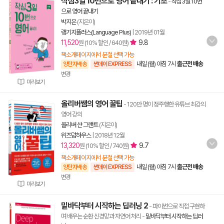
작심3일 10번으로 영어 끝내기 : 기초
-
작심3일 10번
으로 영어 끝내기
박지은
(지은이)
랭기지플러스(Language Plus)
|
2019년 01월
11,520
9.8
원 (10% 할인 / 640원)
책소개페이지에서 분철 선택 가능
내일 (월) 아침 7시
출근전 배송
양탄자배송
썬데이 EXPRESS
변경
미리보기
올리버쌤의 영어 꿀팁
- 120만 명이 정주행한 유튜브 최강의
영어 강의
올리버 샨 그랜트
(지은이)
위즈덤하우스
|
2018년 12월
13,320
9.7
원 (10% 할인 / 740원)
책소개페이지에서 분철 선택 가능
내일 (월) 아침 7시
출근전 배송
양탄자배송
썬데이 EXPRESS
변경
미리보기
밑바닥부터 시작하는 딥러닝 2
- 파이썬으로 직접 구현하
며 배우는 순환 신경망과 자연어 처리
-
밑바닥부터 시작하는 딥러