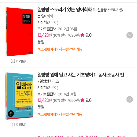
일빵빵 스토리가 있는 영어회화 1
-
일빵빵 스토리가 있
는 영어회화 1
서장혁
(지은이)
토마토출판사
|
2012년 06월
12,420
9.0
원 (10% 할인 / 690원)
품절
책소개페이지에서 분철 선택 가능
미리보기
일빵빵 입에 달고 사는 기초영어 1 : 동사.조동사 편
-
일빵빵 시리즈
서장혁
(지은이)
토마토출판사
|
2014년 01월
12,420
9.6
원 (10% 할인 / 690원)
품절
책소개페이지에서 분철 선택 가능
미리보기