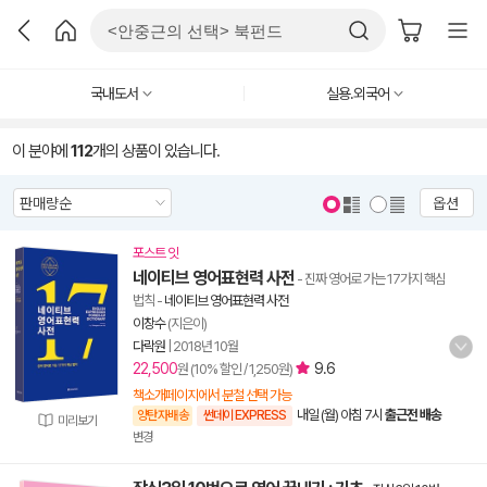
국내도서
실용.외국어
이 분야에
112
개의 상품이 있습니다.
옵션
포스트 잇
네이티브 영어표현력 사전
- 진짜 영어로 가는 17가지 핵심
법칙
-
네이티브 영어표현력 사전
이창수
(지은이)
다락원
|
2018년 10월
22,500
9.6
원 (10% 할인 / 1,250원)
책소개페이지에서 분철 선택 가능
내일 (월) 아침 7시
출근전 배송
양탄자배송
썬데이 EXPRESS
미리보기
변경