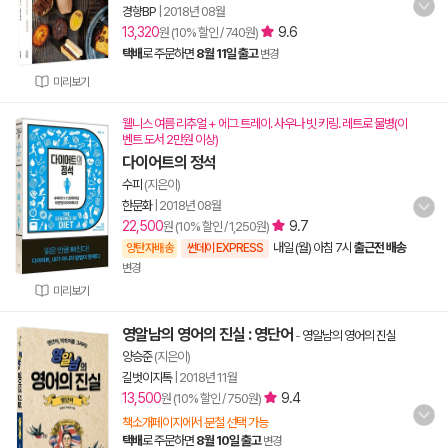
경향BP
|
2018년 08월
13,320
9.6
원 (10% 할인 / 740원)
택배
로 주문하면
8월 11일 출고
변경
미리보기
웰니스 여름 리추얼 + 에그 트레이. 사우나 빗 키링. 레트로 물병(이
벤트 도서 2만원 이상)
다이어트의 정석
수피
(지은이)
한문화
|
2018년 08월
22,500
9.7
원 (10% 할인 / 1,250원)
내일 (월) 아침 7시
출근전 배송
양탄자배송
썬데이 EXPRESS
변경
미리보기
영알남의 영어의 진실 : 영단어
-
영알남의 영어의 진실
양승준
(지은이)
길벗이지톡
|
2018년 11월
13,500
9.4
원 (10% 할인 / 750원)
책소개페이지에서 분철 선택 가능
택배
로 주문하면
8월 10일 출고
변경