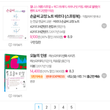
웰니스 여름 리추얼 + 에그 트레이. 사우나 빗 키링. 레트로 물병(이
벤트 도서 2만원 이상)
손글씨 교정 노트 바르다 (스프링북)
- 악필에서 벗어나
는 한글 펜글씨 교본
-
바르다 손글씨 교정 노트
42미디어콘텐츠 편집부
(엮은이)
42미디어콘텐츠
|
2017년 04월
9,100
8.9
원 (30% 할인 / 650원)
구판절판
미리보기
오늘의 인생
-
마스다 미리 만화 시리즈
마스다 미리
(지은이),
이소담
(옮긴이)
이봄
|
2017년 12월
14,400
8.3
원 (10% 할인 / 800원)
내일 (월) 아침 7시
출근전 배송
양탄자배송
썬데이 EXPRESS
변경
미리보기
1
2
3
4
5