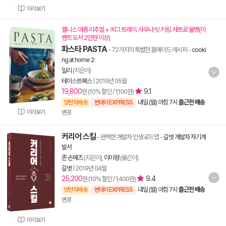
미리보기
웰니스 여름 리추얼 + 에그 트레이. 사우나 빗 키링. 레트로 물병(이
벤트 도서 2만원 이상)
파스타 PASTA
- 72가지의 특별한 홈메이드 레시피
-
cooki
ng at home 2
밀리
(지은이)
테이스트북스
|
2019년 05월
19,800
9.1
원 (10% 할인 / 1,100원)
내일 (월) 아침 7시
출근전 배송
양탄자배송
썬데이 EXPRESS
미리보기
변경
커리어 스킬
- 완벽한 개발자 인생 로드맵
-
길벗 개발자 자기계
발서
존 손메즈
(지은이),
이미령
(옮긴이)
길벗
|
2019년 04월
25,200
9.4
원 (10% 할인 / 1,400원)
내일 (월) 아침 7시
출근전 배송
양탄자배송
썬데이 EXPRESS
변경
미리보기