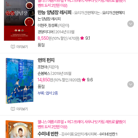
웰니스 여름 리추얼 + 에그 트레이. 사우나 빗 키링. 레트로 물병(이
벤트 도서 2만원 이상)
만능 양념장 레시피
- 요리가 간편해지는
-
요리가 간편해지
는 양념장 레시피
이현주
,
장성록
(지은이)
경향미디어
|
2014년 03월
8,550
9.1
원 (10% 할인 / 470원)
품절
미리보기
연의 편지
조현아
(지은이)
손봄북스
|
2019년 05월
14,850
9.6
원 (10% 할인 / 820원)
품절
부록 : 엽서 2종
미리보기
웰니스 여름 리추얼 + 에그 트레이. 사우나 빗 키링. 레트로 물병(이
벤트 도서 2만원 이상)
수미네 반찬
- 김수미표 요만치 레시피북
-
수미네 반찬 1