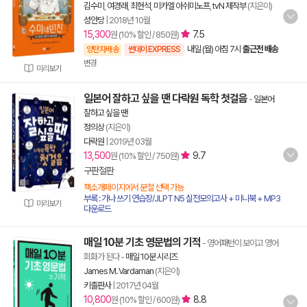
김수미
,
여경래
,
최현석
,
미카엘 아쉬미노프
,
tvN 제작부
(지은이)
성안당
|
2018년 10월
15,300
7.5
원 (10% 할인 / 850원)
내일 (월) 아침 7시
출근전 배송
양탄자배송
썬데이 EXPRESS
변경
미리보기
일본어 잘하고 싶을 땐 다락원 독학 첫걸음
-
일본어
잘하고 싶을 땐
정의상
(지은이)
다락원
|
2019년 03월
13,500
9.7
원 (10% 할인 / 750원)
구판절판
책소개페이지에서 분철 선택 가능
부록 : 가나 쓰기 연습장/JLPT N5 실전모의고사 + 미니북 + MP3
미리보기
다운로드
매일 10분 기초 영문법의 기적
- 영어패턴이 보이고 영어
회화가 된다
-
매일 10분 시리즈
James M. Vardaman
(지은이)
키출판사
|
2017년 04월
10,800
8.8
원 (10% 할인 / 600원)