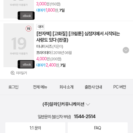
3,000
원 (150원)
1,800
대여가
원,
7일
대여
[전자책] [고화질] [크림툰] 심정지에서 시작되는
사랑도 있다 (완결)
미나미 시즈
(지은이)
프라이데이
|
2018년 06월
4,000
원 (200원)
2,400
대여가
원,
7일
미리읽기
로그인
전체 메뉴
회사 소개
출판사 안내
PC 버전
(주)알라딘커뮤니케이션
1544-2514
일반문의 (발신자 부담)
1:1 문의
FAQ