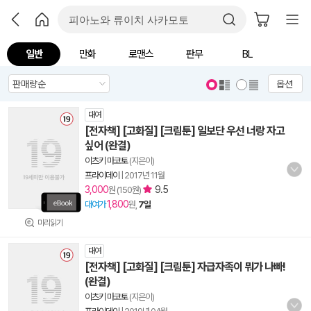
일반
만화
로맨스
판무
BL
옵션
대여
[전자책] [고화질] [크림툰] 일보단 우선 너랑 자고
싶어 (완결)
이츠키 마코토
(지은이)
프라이데이
|
2017년 11월
3,000
9.5
원 (150원)
1,800
대여가
원,
7일
미리읽기
대여
[전자책] [고화질] [크림툰] 자급자족이 뭐가 나빠!
(완결)
이츠키 마코토
(지은이)