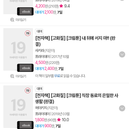
프라이데이
|
2019년 04월
4,200
9.4
원 (210원)
2,100
대여가
원,
7일
미리읽기
대여
[전자책] [고화질] [크림툰] 내 뒤에 서지 마!! (완
결)
사키라
(지은이)
프라이데이
|
2017년 10월
4,500
원 (220원)
2,400
대여가
원,
7일
이 책의 일부를
무료
로 읽을 수 있습니다.
미리읽기
대여
[전자책] [고화질] [크림툰] 직장 동료의 은밀한 사
생활 (완결)
에이키치
(지은이)
프라이데이
|
2019년 03월
1,800
10.0
원 (90원)
900
대여가
원,
7일