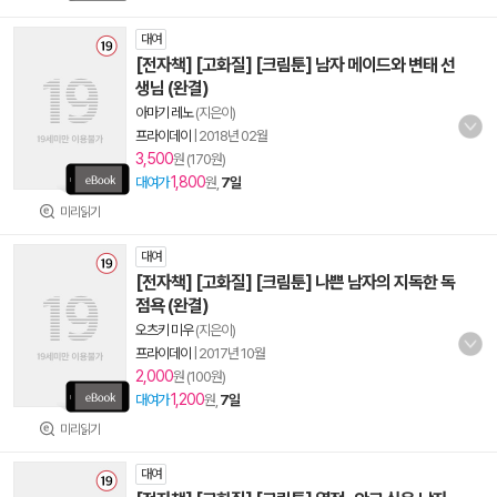
대여
[전자책] [고화질] [크림툰] 남자 메이드와 변태 선
생님 (완결)
아마기 레노
(지은이)
프라이데이
|
2018년 02월
3,500
원 (170원)
1,800
대여가
원,
7일
미리읽기
대여
[전자책] [고화질] [크림툰] 나쁜 남자의 지독한 독
점욕 (완결)
오츠키 미우
(지은이)
프라이데이
|
2017년 10월
2,000
원 (100원)
1,200
대여가
원,
7일
미리읽기
대여