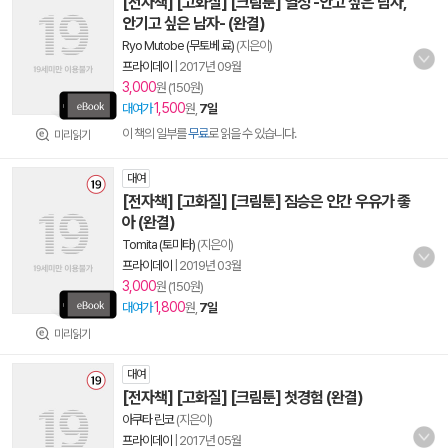
[전자책] [고화질] [크림툰] 열정 -안고 싶은 남자,
안기고 싶은 남자- (완결)
Ryo Mutobe (무토베 료)
(지은이)
프라이데이
|
2017년 09월
3,000
원 (150원)
1,500
대여가
원,
7일
이 책의 일부를
무료
로 읽을 수 있습니다.
미리읽기
대여
[전자책] [고화질] [크림툰] 짐승은 인간 우유가 좋
아 (완결)
Tomita (토미타)
(지은이)
프라이데이
|
2019년 03월
3,000
원 (150원)
1,800
대여가
원,
7일
미리읽기
대여
[전자책] [고화질] [크림툰] 첫경험 (완결)
아쿠타 린코
(지은이)
프라이데이
|
2017년 05월