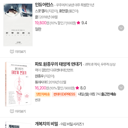
인듀어런스
- 우주에서 보낸 아주 특별한 1년
스콧 켈리
(지은이),
홍한결
(옮긴이)
클
|
2018년 08월
19,800
9.4
원 (10% 할인 / 1,100원)
절판
미리보기
파토 원종우의 태양계 연대기
- 과학과 역사, 우주적 상상
력이 결합한 다큐멘터테인먼트
원종우
(지은이)
동아시아
|
2019년 02월
16,200
8.0
원 (10% 할인 / 900원)
내일 (월) 아침 7시
출근전 배송
양탄자배송
썬데이 EXPRESS
변경
미리보기
개복치의 비밀
-
이김 비밀 시리즈 1