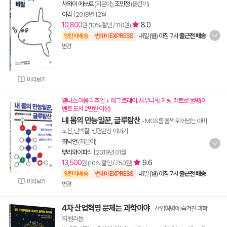
사와이 에쓰로
(지은이),
조민정
(옮긴이)
이김
|
2018년 12월
10,800
8.0
원 (10% 할인 / 110원)
내일 (월) 아침 7시
출근전 배송
양탄자배송
썬데이 EXPRESS
변경
미리보기
웰니스 여름 리추얼 + 에그 트레이. 사우나 빗 키링. 레트로 물병(이
벤트 도서 2만원 이상)
내 몸의 만능일꾼, 글루탐산
- MGS를 훌쩍 뛰어넘는 아미
노산, 단백질, 생명현상 이야기
최낙언
(지은이)
뿌리와이파리
|
2019년 01월
13,500
9.6
원 (10% 할인 / 750원)
내일 (월) 아침 7시
출근전 배송
양탄자배송
썬데이 EXPRESS
미리보기
변경
4차 산업혁명 문제는 과학이야
- 산업혁명에 숨겨진 과학
의 원리들