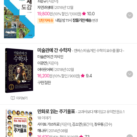
최순규
(지은이)
자연과생태
|
2016년 12월
19,800
10.0
원 (10% 할인 / 1,100원)
내일 밤 11시
잠들기전 배송
양탄자배송
변경
미술관에 간 수학자
- 캔버스에 숨겨진 수학의 묘수를 풀다
-
미술관에 간 지식인
이광연
(지은이)
어바웃어북
|
2018년 02월
16,200
9.4
원 (10% 할인 / 900원)
구판절판
미리보기
만화로 읽는 주기율표
- 교과서보다 재미있고 유익한 원소 1
18 이야기
사이토 가쓰히로
(지은이),
김소연
(옮긴이),
장우동
(감수)
해나무
|
2014년 08월