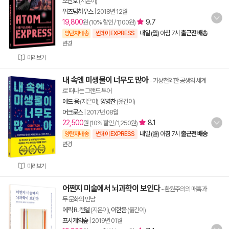
조진호
(지은이)
위즈덤하우스
|
2018년 12월
19,800
9.7
원 (10% 할인 / 1,100원)
내일 (월) 아침 7시
출근전 배송
양탄자배송
썬데이 EXPRESS
변경
미리보기
내 속엔 미생물이 너무도 많아
- 기상천외한 공생의 세계
로 떠나는 그랜드 투어
에드 용
(지은이),
양병찬
(옮긴이)
어크로스
|
2017년 08월
22,500
8.1
원 (10% 할인 / 1,250원)
내일 (월) 아침 7시
출근전 배송
양탄자배송
썬데이 EXPRESS
변경
미리보기
어쩐지 미술에서 뇌과학이 보인다
- 환원주의의 매혹과
두 문화의 만남
에릭 R. 캔델
(지은이),
이한음
(옮긴이)
프시케의숲
|
2019년 01월