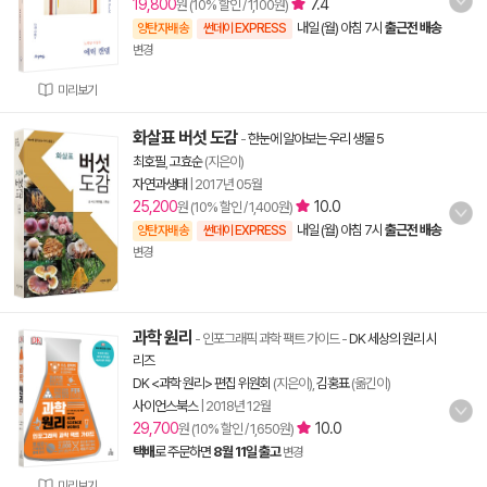
19,800
7.4
원 (10% 할인 / 1,100원)
내일 (월) 아침 7시
출근전 배송
양탄자배송
썬데이 EXPRESS
변경
미리보기
화살표 버섯 도감
-
한눈에 알아보는 우리 생물 5
최호필
,
고효순
(지은이)
자연과생태
|
2017년 05월
25,200
10.0
원 (10% 할인 / 1,400원)
내일 (월) 아침 7시
출근전 배송
양탄자배송
썬데이 EXPRESS
변경
과학 원리
- 인포그래픽 과학 팩트 가이드
-
DK 세상의 원리 시
리즈
DK <과학 원리> 편집 위원회
(지은이),
김홍표
(옮긴이)
사이언스북스
|
2018년 12월
29,700
10.0
원 (10% 할인 / 1,650원)
택배
로 주문하면
8월 11일 출고
변경
미리보기