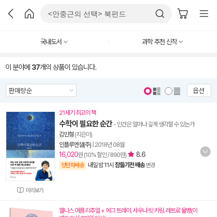
국내도서
과학 추천 신작
이 분야에
37
개의 상품이 있습니다.
옵션
21세기 최고의 책
수학이 필요한 순간
- 인간은 얼마나 깊게 생각할 수 있는가
김민형
(지은이)
인플루엔셜(주)
|
2018년 08월
16,020
8.6
원 (10% 할인 / 890원)
내일 밤 11시
잠들기전 배송
양탄자배송
변경
미리보기
웰니스 여름 리추얼 + 에그 트레이. 사우나 빗 키링. 레트로 물병(이