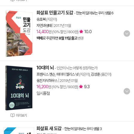
화살표 민물고기 도감
-
한눈에 알아보는 우리 생물 6
송호복
(지은이)
자연과생태
|
2017년 11월
14,400
10.0
원 (10% 할인 / 800원)
택배
로 주문하면
8월 11일 출고
변경
10대의 뇌
- 인간의 뇌는 어떻게 성장하는가
프랜시스 젠슨
,
에이미 엘리스 넛
(지은이),
김성훈
(옮긴이)
웅진지식하우스
|
2019년 01월
16,200
9.3
원 (10% 할인 / 900원)
일시품절
미리보기
화살표 새 도감
-
한눈에 알아보는 우리 생물 3