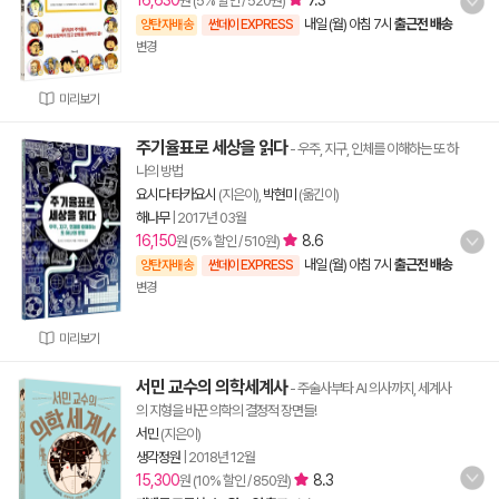
16,630
7.3
원 (5% 할인 / 520원)
내일 (월) 아침 7시
출근전 배송
양탄자배송
썬데이 EXPRESS
변경
미리보기
주기율표로 세상을 읽다
- 우주, 지구, 인체를 이해하는 또 하
나의 방법
요시다 타카요시
(지은이),
박현미
(옮긴이)
해나무
|
2017년 03월
16,150
8.6
원 (5% 할인 / 510원)
내일 (월) 아침 7시
출근전 배송
양탄자배송
썬데이 EXPRESS
변경
미리보기
서민 교수의 의학세계사
- 주술사부타 AI 의사까지, 세계사
의 지형을 바꾼 의학의 결정적 장면들!
서민
(지은이)
생각정원
|
2018년 12월
15,300
8.3
원 (10% 할인 / 850원)