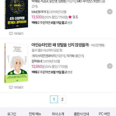
박재용
,
서검교
,
윤신영
,
임창환
(지은이),
MID 사이언스 트렌드
(옮
긴이)
Mid(엠아이디)
|
2019년 02월
13,500
9.5
원 (10% 할인 / 750원)
택배
로 주문하면
8월 11일 출고
변경
미리보기
아인슈타인은 왜 양말을 신지 않았을까
- 사소한 행동
들의 결코 사소하지 않은 힘
크리스티안 안코비치
(지은이),
이기숙
(옮긴이)
문학동네
|
2019년 02월
13,950
원 (10% 할인 / 770원)
택배
로 주문하면
8월 11일 출고
변경
미리보기
1
2
로그인
전체 메뉴
회사 소개
출판사 안내
PC 버전