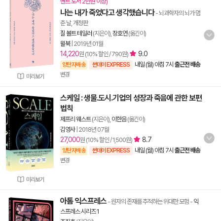
벤트 도서 2만원 이상)
나는 내가 죽었다고 생각했습니다
- 뇌과학자의 뇌가 멈
춘 날, 개정판
질 볼트 테일러
(지은이),
장호연
(옮긴이)
윌북
|
2019년 01월
14,220
9.0
원 (10% 할인 / 790원)
내일 (월) 아침 7시
출근전 배송
양탄자배송
썬데이 EXPRESS
변경
미리보기
스케일 : 생물.도시.기업의 성장과 죽음에 관한 보편
법칙
제프리 웨스트
(지은이),
이한음
(옮긴이)
김영사
|
2018년 07월
27,000
8.7
원 (10% 할인 / 1,500원)
내일 (월) 아침 7시
출근전 배송
양탄자배송
썬데이 EXPRESS
변경
미리보기
아톰 익스프레스
- 원자의 존재를 추적하는 위대한 모험
-
익
스프레스 시리즈 1