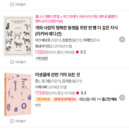
미리보기
웰니스 여름 리추얼 + 에그 트레이. 사우나 빗 키링. 레트로 물병(이
벤트 도서 2만원 이상)
개와 사람의 행복한 동행을 위한 한 뼘 더 깊은 지식
(리커버 에디션)
마크 베코프
(지은이),
장호연
(옮긴이),
최재천
(감수)
동녘사이언스
|
2019년 01월
17,820
9.3
원 (10% 할인 / 990원)
구판절판
미리보기
미생물에 관한 거의 모든 것
존 L. 잉그럼
(지은이),
김지원
(옮긴이)
이케이북
|
2018년 02월
17,550
9.4
원 (10% 할인 / 970원)
내일 (월) 아침 7시
출근전 배송
양탄자배송
썬데이 EXPRESS
변경
미리보기