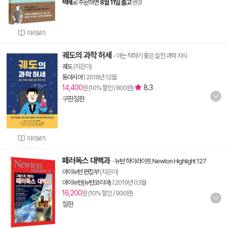
택배
로 주문하면
8월 11일 출고
변경
미리보기
궤도의 과학 허세
- 아는 척하기 좋은 실전 과학 지식
궤도
(지은이)
동아시아
|
2018년 12월
14,400
8.3
원 (10% 할인 / 800원)
구판절판
미리보기
패러독스 대백과
-
뉴턴 하이라이트 Newton Highlight 127
아이뉴턴 편집부
(지은이)
아이뉴턴(뉴턴코리아)
|
2019년 03월
16,200
원 (10% 할인 / 900원)
절판