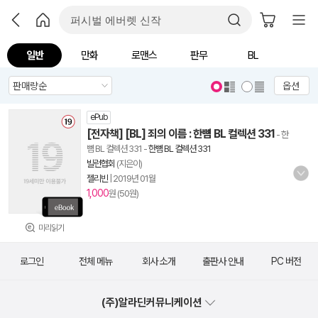
일반
만화
로맨스
판무
BL
옵션
ePub
[전자책] [BL] 죄의 이름 : 한뼘 BL 컬렉션 331
- 한
뼘 BL 컬렉션 331
-
한뼘 BL 컬렉션 331
빌런협회
(지은이)
젤리빈
|
2019년 01월
1,000
원 (50원)
미리읽기
로그인
전체 메뉴
회사 소개
출판사 안내
PC 버전
(주)알라딘커뮤니케이션