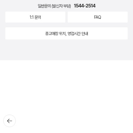
1544-2514
일반문의 (발신자 부담)
1:1 문의
FAQ
중고매장 위치, 영업시간 안내
뒤로가
기