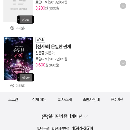
로망띠끄
|
2018년 04월
3,200
원 (160원)
미리읽기
ePub
[전자책] 은밀한 관계
신은종
(지은이)
로망띠끄
|
2017년 05월
3,600
원 (180원)
미리읽기
로그인
전체 메뉴
회사 소개
출판사 안내
PC 버전
(주)알라딘커뮤니케이션
1544-2514
일반문의 (발신자 부담)