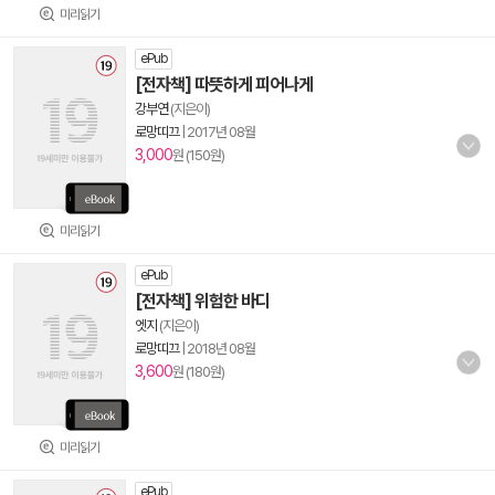
미리읽기
ePub
[전자책] 따뜻하게 피어나게
강부연
(지은이)
로망띠끄
|
2017년 08월
3,000
원 (150원)
미리읽기
ePub
[전자책] 위험한 바디
엣지
(지은이)
로망띠끄
|
2018년 08월
3,600
원 (180원)
미리읽기
ePub