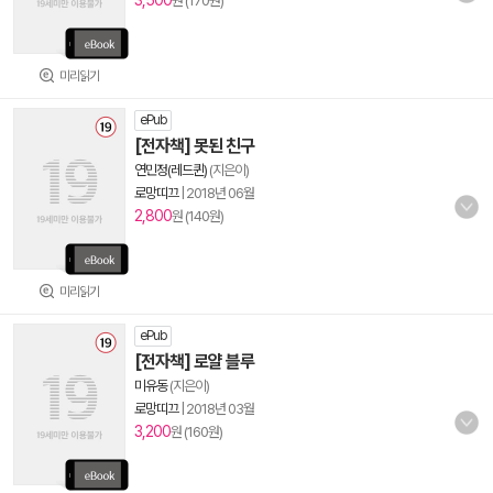
3,500
원 (170원)
미리읽기
ePub
[전자책] 못된 친구
연민정(레드퀸)
(지은이)
로망띠끄
|
2018년 06월
2,800
원 (140원)
미리읽기
ePub
[전자책] 로얄 블루
미유동
(지은이)
로망띠끄
|
2018년 03월
3,200
원 (160원)