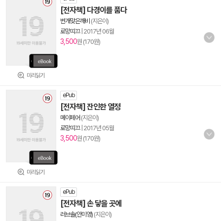
[전자책] 다경이를 품다
번개맞은깨비
(지은이)
로망띠끄
|
2017년 06월
3,500
원 (170원)
미리읽기
ePub
[전자책] 잔인한 열정
메이페어
(지은이)
로망띠끄
|
2017년 05월
3,500
원 (170원)
미리읽기
ePub
[전자책] 손 닿을 곳에
러브솔(안미영)
(지은이)