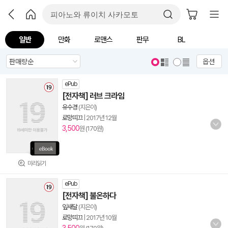
일반
만화
로맨스
판무
BL
옵션
ePub
[전자책] 러브 크라임
유수경
(지은이)
로망띠끄
|
2017년 12월
3,500
원 (170원)
미리읽기
ePub
[전자책] 불온하다
잎새달
(지은이)
로망띠끄
|
2017년 10월