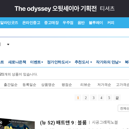
알라딘굿즈
온라인중고
중고매장
우주점
음반
블루레이
커피
서
스트
새로나온책
이벤트
정가인하도서
추천도서
작가와의 만남
북
21
개의 상품이 있습니다.
출간일순
등록일순
상품명순
평점순
리뷰순
저가격순
고가격
1
2
3
4
5
끝
전체
(뉴 52) 배트맨 9 : 블룸
시공그래픽노블
ㅣ