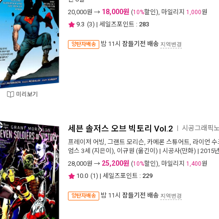
18,000원
20,000
원 →
(
할인), 마일리지
원
10%
1,000
9.3
(
3
) | 세일즈포인트 :
283
밤 11시
잠들기전 배송
양탄자배송
지역변경
미리보기
세븐 솔저스 오브 빅토리 Vol.2
시공그래픽
ㅣ
프레이저 어빙
,
그랜트 모리슨
,
카메론 스튜어트
,
라이언 수
엄스 3세
(지은이),
이규원
(옮긴이) |
시공사(만화)
| 2015
25,200원
28,000
원 →
(
할인), 마일리지
원
10%
1,400
10.0
(
1
) | 세일즈포인트 :
229
밤 11시
잠들기전 배송
양탄자배송
지역변경