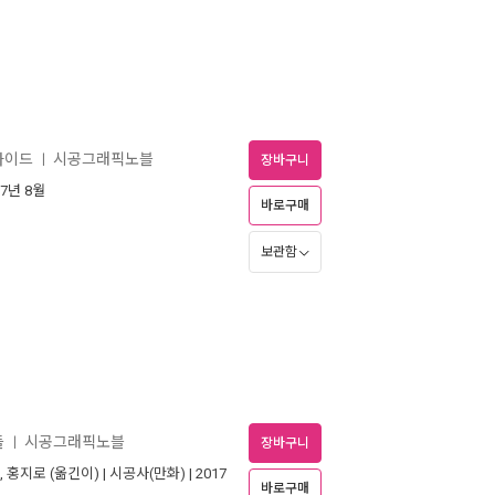
 가이드
시공그래픽노블
ㅣ
장바구니
17년 8월
바로구매
보관함
들
시공그래픽노블
ㅣ
장바구니
,
홍지로
(옮긴이) |
시공사(만화)
| 2017
바로구매