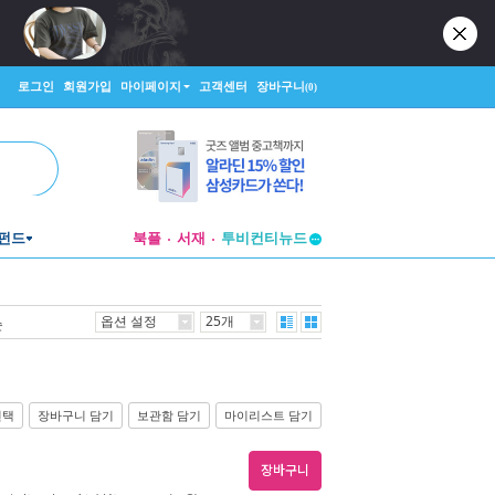
로그인
회원가입
마이페이지
고객센터
장바구니
(0)
투비컨티뉴드
펀드
북플
서재
창작플랫폼
투비컨티뉴드
옵션 설정
25개
순
선택
장바구니 담기
보관함 담기
마이리스트 담기
장바구니