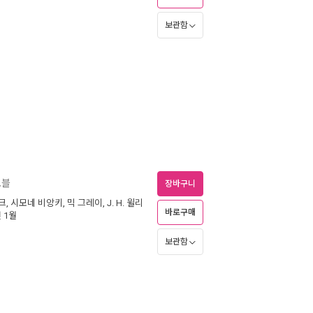
보관함
노블
장바구니
크
,
시모네 비앙키
,
믹 그레이
,
J. H. 윌리
바로구매
년 1월
보관함