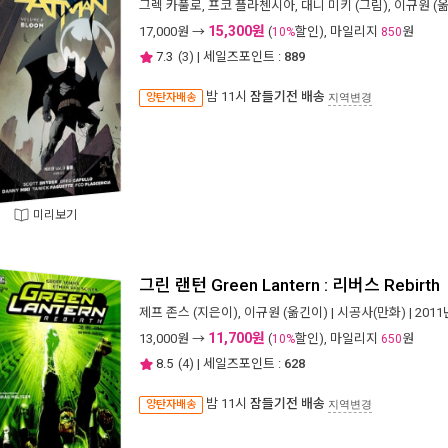
그렉 카풀로
,
프코 플라첸시아
,
대니 미키
(그림),
이규원
(옮
15,300원
17,000
원 →
(
할인), 마일리지
원
10%
850
7.3
(
3
) | 세일즈포인트 :
889
밤 11시
잠들기전 배송
양탄자배송
지역변경
미리보기
그린 랜턴 Green Lantern : 리버스 Rebirth
제프 존스
(지은이),
이규원
(옮긴이) |
시공사(만화)
| 201
11,700원
13,000
원 →
(
할인), 마일리지
원
10%
650
8.5
(
4
) | 세일즈포인트 :
628
밤 11시
잠들기전 배송
양탄자배송
지역변경