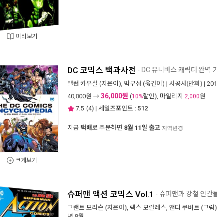
미리보기
DC 코믹스 백과사전
- DC 유니버스 캐릭터 완벽
앨런 카우실
(지은이),
박무성
(옮긴이) |
시공사(만화)
| 20
36,000원
40,000
원 →
(
할인), 마일리지
원
10%
2,000
7.5
(
4
) | 세일즈포인트 :
512
지금
택배
로 주문하면
8월 11일 출고
지역변경
크게보기
슈퍼맨 액션 코믹스 Vol.1
- 슈퍼맨과 강철 인간
그랜트 모리슨
(지은이),
랙스 모랄레스
,
앤디 쿠버트
(그림)
년 8월