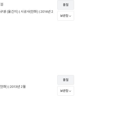
노블
품절
규원
(옮긴이) |
시공사(만화)
| 2016년 2
보관함
품절
(만화)
| 2013년 2월
보관함