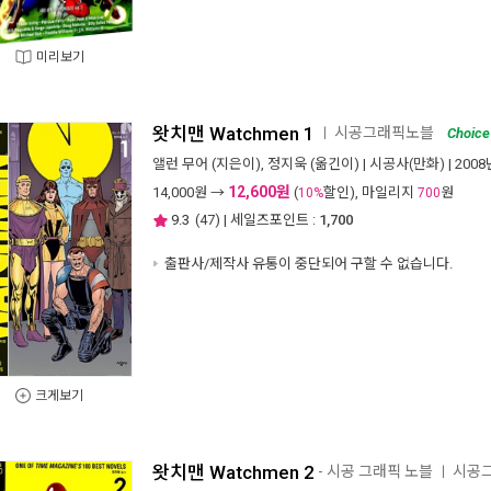
미리보기
왓치맨 Watchmen 1
시공그래픽노블
ㅣ
Choice
앨런 무어
(지은이),
정지욱
(옮긴이) |
시공사(만화)
| 200
12,600원
14,000
원 →
(
할인), 마일리지
원
10%
700
9.3
(
47
) | 세일즈포인트 :
1,700
출판사/제작사 유통이 중단되어 구할 수 없습니다.
크게보기
왓치맨 Watchmen 2
- 시공 그래픽 노블
시공
ㅣ