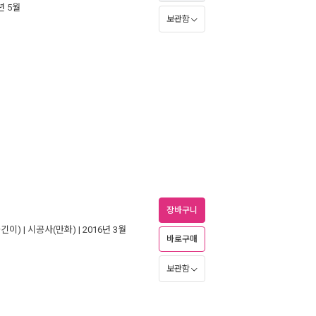
8년 5월
보관함
블
장바구니
긴이) |
시공사(만화)
| 2016년 3월
바로구매
보관함