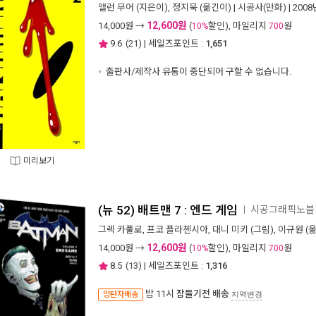
앨런 무어
(지은이),
정지욱
(옮긴이) |
시공사(만화)
| 200
12,600원
14,000
원 →
(
할인), 마일리지
원
10%
700
9.6
(
21
) | 세일즈포인트 :
1,651
출판사/제작사 유통이 중단되어 구할 수 없습니다.
미리보기
(뉴 52) 배트맨 7 : 엔드 게임
시공그래픽노
ㅣ
그렉 카풀로
,
프코 플라첸시아
,
대니 미키
(그림),
이규원
(옮
12,600원
14,000
원 →
(
할인), 마일리지
원
10%
700
8.5
(
13
) | 세일즈포인트 :
1,316
밤 11시
잠들기전 배송
양탄자배송
지역변경