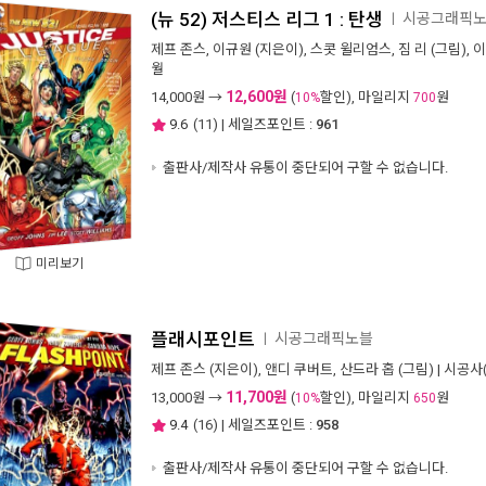
(뉴 52) 저스티스 리그 1 : 탄생
시공그래픽
ㅣ
제프 존스
,
이규원
(지은이),
스콧 윌리엄스
,
짐 리
(그림),
이
월
12,600원
14,000
원 →
(
할인), 마일리지
원
10%
700
9.6
(
11
) | 세일즈포인트 :
961
출판사/제작사 유통이 중단되어 구할 수 없습니다.
미리보기
플래시포인트
시공그래픽노블
ㅣ
제프 존스
(지은이),
앤디 쿠버트
,
산드라 홉
(그림) |
시공사
11,700원
13,000
원 →
(
할인), 마일리지
원
10%
650
9.4
(
16
) | 세일즈포인트 :
958
출판사/제작사 유통이 중단되어 구할 수 없습니다.