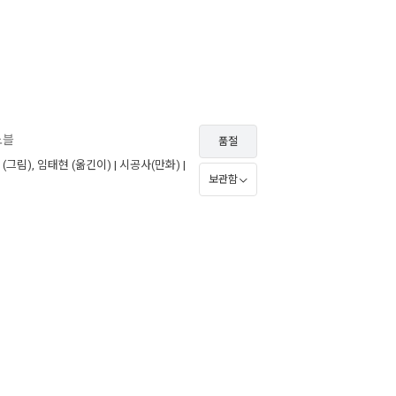
노블
품절
(그림),
임태현
(옮긴이) |
시공사(만화)
|
보관함