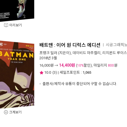
미리보기
배트맨 : 이어 원 디럭스 에디션
시공그래픽
ㅣ
프랭크 밀러
(지은이),
데이비드 마추켈리
,
리치몬드 루이스
2018년 3월
14,400원
16,000
원 →
(
할인), 마일리지
원
10%
800
10.0
(
3
) | 세일즈포인트 :
1,065
출판사/제작사 유통이 중단되어 구할 수 없습니다.
크게보기