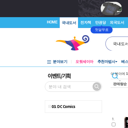
HOME
전자책
만권당
외국도서
국내도서
첫달무료
국내도
분야보기
오뒷세이아
추천마법사
베
이벤트/기획
이 분야에
1
판매량순
03. DC Comics
1.