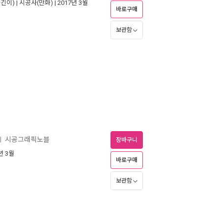
긴이) |
시공사(만화)
| 2017년 3월
바로구매
보관함
시공그래픽노블
ㅣ
장바구니
1년 3월
바로구매
보관함