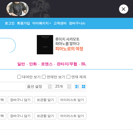
로그인
회원가입
마이페이지
고객센터
장바구니
(0)
일반
만화
로맨스
판타지/무협
BL
대여만 보기
연재만 보기
연재 제외
옵션 설정
25개
선택
장바구니 담기
보관함 담기
마이리스트 담기
선택
장바구니 담기
보관함 담기
마이리스트 담기