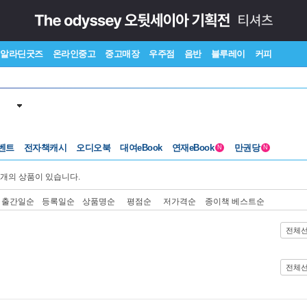
알라딘굿즈
온라인중고
중고매장
우주점
음반
블루레이
커피
벤트
전자책캐시
오디오북
대여eBook
연재eBook
만권당
N
N
개의 상품이 있습니다.
출간일순
등록일순
상품명순
평점순
저가격순
종이책 베스트순
전체
전체