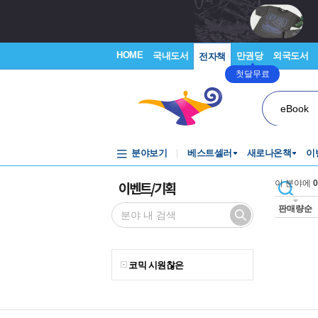
HOME
국내도서
만권당
외국도서
전자책
첫달무료
eBook
분야보기
베스트셀러
새로나온책
이
이벤트/기획
이 분야에
0
판매량순
코믹 시원찮은