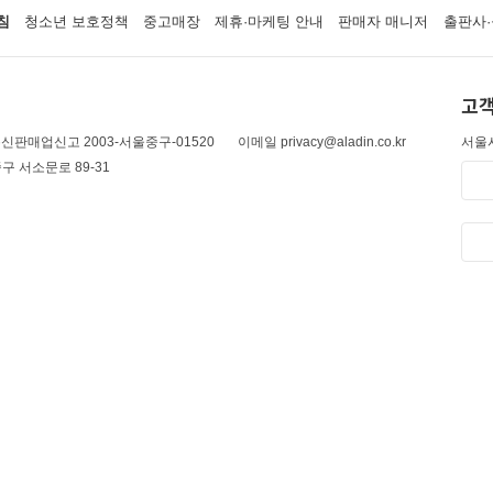
침
청소년 보호정책
중고매장
제휴·마케팅 안내
판매자 매니저
출판사·
고객
신판매업신고 2003-서울중구-01520
이메일 privacy@aladin.co.kr
서울시
구 서소문로 89-31