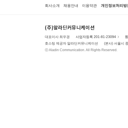
회사소개
채용안내
이용약관
개인정보처리방
(주)알라딘커뮤니케이션
대표이사 최우경
사업자등록 201-81-23094
통
호스팅 제공자 알라딘커뮤니케이션
(본사) 서울시 중
ⓒ Aladin Communication. All Rights Reserved.