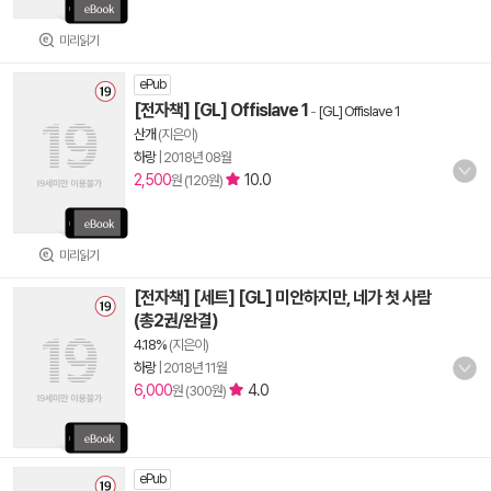
미리읽기
ePub
[전자책] [GL] Offislave 1
-
[GL] Offislave 1
산개
(지은이)
하랑
|
2018년 08월
2,500
10.0
원 (120원)
미리읽기
[전자책] [세트] [GL] 미안하지만, 네가 첫 사람
(총2권/완결)
4.18%
(지은이)
하랑
|
2018년 11월
6,000
4.0
원 (300원)
ePub