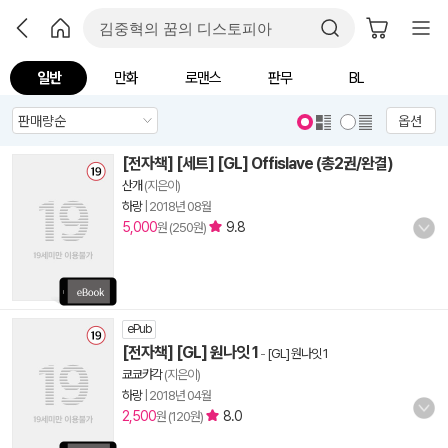
일반
만화
로맨스
판무
BL
옵션
[전자책] [세트] [GL] Offislave (총2권/완결)
산개
(지은이)
하랑
|
2018년 08월
5,000
9.8
원 (250원)
ePub
[전자책] [GL] 원나잇 1
-
[GL] 원나잇 1
쿄쿄캬각
(지은이)
하랑
|
2018년 04월
2,500
8.0
원 (120원)