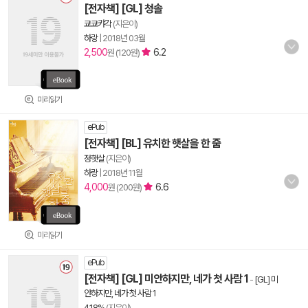
[전자책] [GL] 청솔
쿄쿄캬각
(지은이)
하랑
|
2018년 03월
2,500
6.2
원 (120원)
미리읽기
ePub
[전자책] [BL] 유치한 햇살을 한 줌
정햇살
(지은이)
하랑
|
2018년 11월
4,000
6.6
원 (200원)
미리읽기
ePub
[전자책] [GL] 미안하지만, 네가 첫 사람 1
-
[GL] 미
안하지만, 네가 첫 사람 1
4.18%
(지은이)