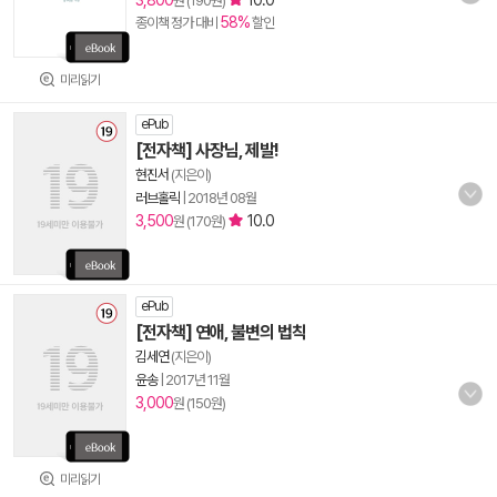
3,800
10.0
원 (190원)
58%
종이책 정가 대비
할인
미리읽기
ePub
[전자책] 사장님, 제발!
현진서
(지은이)
러브홀릭
|
2018년 08월
3,500
10.0
원 (170원)
ePub
[전자책] 연애, 불변의 법칙
김세연
(지은이)
윤송
|
2017년 11월
3,000
원 (150원)
미리읽기