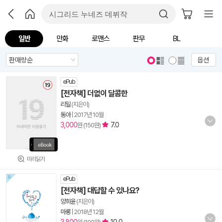
일반
만화
로맨스
판무
BL
옵션
ePub
[전자책] 더없이 달콤한
리밀
(지은이)
동아
|
2017년 10월
3,000
7.0
원 (150원)
미리읽기
ePub
[전자책] 대답할 수 있나요?
양희윤
(지은이)
마롱
|
2018년 12월