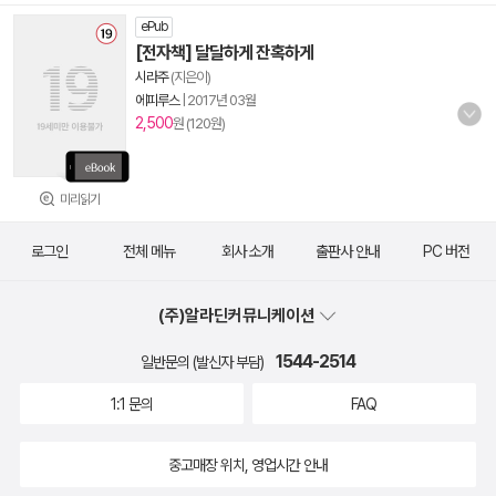
ePub
[전자책] 달달하게 잔혹하게
시라주
(지은이)
에피루스
|
2017년 03월
2,500
원 (120원)
미리읽기
로그인
전체 메뉴
회사 소개
출판사 안내
PC 버전
(주)알라딘커뮤니케이션
1544-2514
일반문의 (발신자 부담)
1:1 문의
FAQ
중고매장 위치, 영업시간 안내