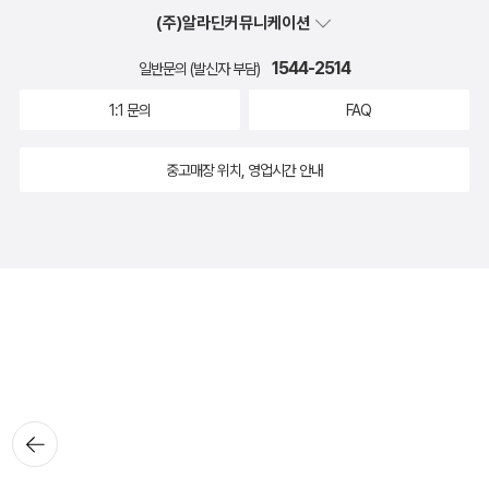
(주)알라딘커뮤니케이션
1544-2514
일반문의 (발신자 부담)
1:1 문의
FAQ
중고매장 위치, 영업시간 안내
뒤로가
기