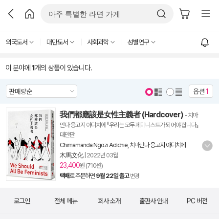
외국도서
대만도서
사회과학
성별연구
이 분야에
1
개의 상품이 있습니다.
옵션
1
我們都應該是女性主義者 (Hardcover)
- 치마
만다 응고지 아디치에 『우리는 모두 페미니스트가 되어야 합니다』
대만판
Chimamanda Ngozi Adichie
,
치마만다 응고지 아디치에
木馬文化
|
2022년 03월
23,400
원 (710원)
택배
로 주문하면
9월 22일 출고
변경
로그인
전체 메뉴
회사 소개
출판사 안내
PC 버전