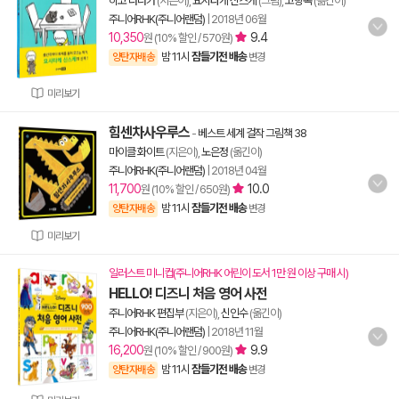
히코 다나카
(지은이),
요시타케 신스케
(그림),
고향옥
(옮긴이)
주니어RHK(주니어랜덤)
|
2018년 06월
10,350
9.4
원 (10% 할인 / 570원)
밤 11시
잠들기전 배송
양탄자배송
변경
미리보기
힘센차사우루스
-
베스트 세계 걸작 그림책 38
마이클 화이트
(지은이),
노은정
(옮긴이)
주니어RHK(주니어랜덤)
|
2018년 04월
11,700
10.0
원 (10% 할인 / 650원)
밤 11시
잠들기전 배송
양탄자배송
변경
미리보기
일러스트 미니컵(주니어RHK 어린이 도서 1만 원 이상 구매 시)
HELLO! 디즈니 처음 영어 사전
주니어RHK 편집부
(지은이),
신인수
(옮긴이)
주니어RHK(주니어랜덤)
|
2018년 11월
16,200
9.9
원 (10% 할인 / 900원)
밤 11시
잠들기전 배송
양탄자배송
변경