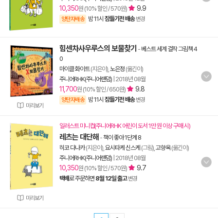
10,350
9.9
원 (10% 할인 / 570원)
밤 11시
잠들기전 배송
양탄자배송
변경
힘센차사우루스의 보물찾기
-
베스트 세계 걸작 그림책 4
0
마이클 화이트
(지은이),
노은정
(옮긴이)
주니어RHK(주니어랜덤)
|
2018년 08월
11,700
9.8
원 (10% 할인 / 650원)
밤 11시
잠들기전 배송
양탄자배송
변경
미리보기
일러스트 미니컵(주니어RHK 어린이 도서 1만 원 이상 구매 시)
레츠는 대단해
-
책이 좋아 1단계 8
히코 다나카
(지은이),
요시타케 신스케
(그림),
고향옥
(옮긴이)
주니어RHK(주니어랜덤)
|
2018년 08월
10,350
9.7
원 (10% 할인 / 570원)
택배
로 주문하면
8월 12일 출고
변경
미리보기