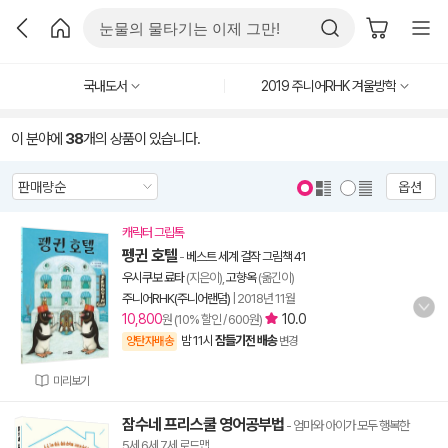
국내도서
2019 주니어RHK 겨울방학
이 분야에
38
개의 상품이 있습니다.
옵션
캐릭터 그립톡
펭귄 호텔
-
베스트 세계 걸작 그림책 41
우시쿠보 료타
(지은이),
고향옥
(옮긴이)
주니어RHK(주니어랜덤)
|
2018년 11월
10,800
10.0
원 (10% 할인 / 600원)
밤 11시
잠들기전 배송
양탄자배송
변경
미리보기
잠수네 프리스쿨 영어공부법
- 엄마와 아이가 모두 행복한
5세.6세.7세 로드맵