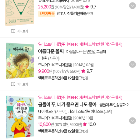
알에이치코리아(RHK)
|
2016년 02월
25,200
9.7
원 (10% 할인 / 1,400원)
밤 11시
잠들기전 배송
양탄자배송
변경
미리보기
일러스트 미니컵(주니어RHK 어린이 도서 1만 원 이상 구매 시)
아름다운 꼴찌
-
마음을 나누는 연탄길 그림책
이철환
(지은이)
주니어RHK(주니어랜덤)
|
2014년 03월
9,900
9.7
원 (10% 할인 / 550원)
택배
로 주문하면
8월 12일 출고
변경
미리보기
일러스트 미니컵(주니어RHK 어린이 도서 1만 원 이상 구매 시)
곰돌이 푸, 네가 좋으면 나도 좋아
-
곰돌이 푸 인성동화 2
테아 펠드만
(지은이),
디즈니 스토리북 아티스트
(그림)
주니어RHK(주니어랜덤)
|
2018년 10월
10,800
10.0
원 (10% 할인 / 600원)
택배
로 주문하면
8월 12일 출고
변경