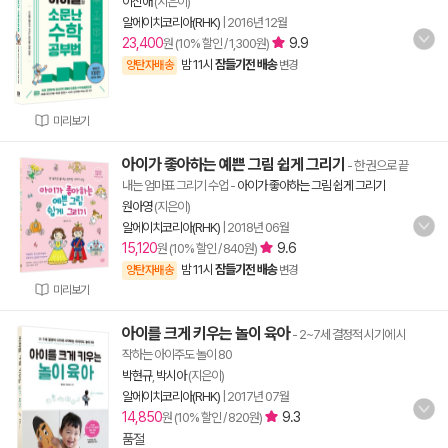
이신애
(지은이)
알에이치코리아(RHK)
|
2016년 12월
23,400
9.9
원 (10% 할인 / 1,300원)
밤 11시
잠들기전 배송
양탄자배송
변경
미리보기
아이가 좋아하는 예쁜 그림 쉽게 그리기
- 한 권으로 끝
내는 엄마표 그리기 수업
-
아이가 좋아하는 그림 쉽게 그리기
원아영
(지은이)
알에이치코리아(RHK)
|
2018년 06월
15,120
9.6
원 (10% 할인 / 840원)
밤 11시
잠들기전 배송
양탄자배송
변경
미리보기
아이를 크게 키우는 놀이 육아
- 2~7세 결정적 시기에 시
작하는 아이주도 놀이 80
박현규
,
박시아
(지은이)
알에이치코리아(RHK)
|
2017년 07월
14,850
9.3
원 (10% 할인 / 820원)
품절