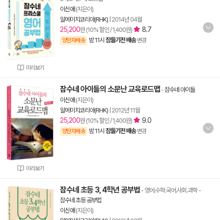
이신애
(지은이)
알에이치코리아(RHK)
|
2014년 04월
25,200
8.7
원 (10% 할인 / 1,400원)
밤 11시
잠들기전 배송
양탄자배송
변경
미리보기
잠수네 아이들의 소문난 교육로드맵
-
잠수네 아이들
이신애
(지은이)
알에이치코리아(RHK)
|
2012년 11월
25,200
9.0
원 (10% 할인 / 1,400원)
밤 11시
잠들기전 배송
양탄자배송
변경
미리보기
잠수네 초등 3, 4학년 공부법
- 영어.수학.국어.사회.과학
-
잠수네 초등 공부법
이신애
(지은이)