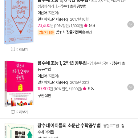
- 초등 5, 6학년, 지금이 입시
성공의 적기다!
-
잠수네 초등 공부법
이신애
(지은이)
알에이치코리아(RHK)
|
2017년 10월
23,400
9.9
원 (10% 할인 / 1,300원)
밤 11시
잠들기전 배송
양탄자배송
변경
미리보기
잠수네 초등 1, 2학년 공부법
- 영어.수학.국어
-
잠수네 초
등 공부법
이신애
(지은이)
알에이치코리아(RHK)
|
2015년 03월
19,800
9.8
원 (10% 할인 / 1,100원)
구판절판
미리보기
잠수네 아이들의 소문난 수학공부법
- 통합로드맵
-
잠
수네 아이들