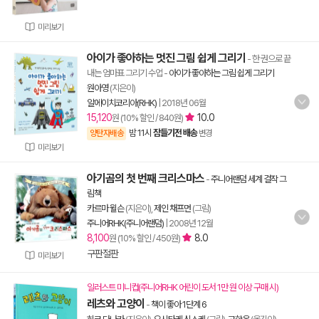
미리보기
아이가 좋아하는 멋진 그림 쉽게 그리기
- 한 권으로 끝
내는 엄마표 그리기 수업
-
아이가 좋아하는 그림 쉽게 그리기
원아영
(지은이)
알에이치코리아(RHK)
|
2018년 06월
15,120
10.0
원 (10% 할인 / 840원)
밤 11시
잠들기전 배송
양탄자배송
변경
미리보기
아기곰의 첫 번째 크리스마스
-
주니어랜덤 세계 걸작 그
림책
카르마 윌슨
(지은이),
제인 채프먼
(그림)
주니어RHK(주니어랜덤)
|
2008년 12월
8,100
8.0
원 (10% 할인 / 450원)
구판절판
미리보기
일러스트 미니컵(주니어RHK 어린이 도서 1만 원 이상 구매 시)
레츠와 고양이
-
책이 좋아 1단계 6