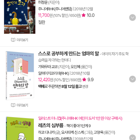
허정윤
(지은이)
주니어RHK(주니어랜덤)
|
2018년 12월
11,700
10.0
원 (10% 할인 / 650원)
절판
미리보기
스스로 공부하게 만드는 엄마의 말
- 아이의 자기 주도 학
습력을 자극하는 한마디
가와무라 교코
(지은이),
오민혜
(옮긴이)
알에이치코리아(RHK)
|
2018년 10월
12,420
9.9
원 (10% 할인 / 690원)
택배
로 주문하면
8월 12일 출고
변경
미리보기
일러스트 미니컵(주니어RHK 어린이 도서 1만 원 이상 구매 시)
레츠의 심부름
-
책이 좋아 1단계 9
히코 다나카
(글),
요시타케 신스케
(그림),
고향옥
(옮긴이)
주니어RHK(주니어랜덤)
|
2018년 12월