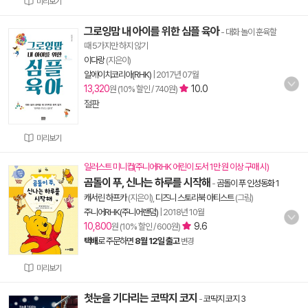
미리보기
그로잉맘 내 아이를 위한 심플 육아
- 대화 놀이 훈육할
때 5가지만 하지 않기
이다랑
(지은이)
알에이치코리아(RHK)
|
2017년 07월
13,320
10.0
원 (10% 할인 / 740원)
절판
미리보기
일러스트 미니컵(주니어RHK 어린이 도서 1만 원 이상 구매 시)
곰돌이 푸, 신나는 하루를 시작해
-
곰돌이 푸 인성동화 1
캐서린 하프카
(지은이),
디즈니 스토리북 아티스트
(그림)
주니어RHK(주니어랜덤)
|
2018년 10월
10,800
9.6
원 (10% 할인 / 600원)
택배
로 주문하면
8월 12일 출고
변경
미리보기
첫눈을 기다리는 코딱지 코지
-
코딱지 코지 3