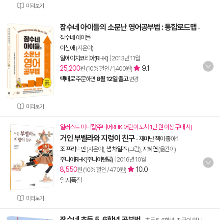
미리보기
잠수네 아이들의 소문난 영어공부법 : 통합로드맵
-
잠수네 아이들
이신애
(지은이)
알에이치코리아(RHK)
|
2013년 11월
25,200
9.1
원 (10% 할인 / 1,400원)
택배
로 주문하면
8월 12일 출고
변경
미리보기
일러스트 미니컵(주니어RHK 어린이 도서 1만 원 이상 구매 시)
거인 부벨라와 지렁이 친구
-
재미난 책이 좋아 1
조 프리드먼
(지은이),
샘 차일즈
(그림),
지혜연
(옮긴이)
주니어RHK(주니어랜덤)
|
2016년 10월
8,550
10.0
원 (10% 할인 / 470원)
일시품절
미리보기
잠수네 초등 5, 6학년 공부법