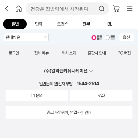
일반
만화
로맨스
판무
BL
옵션
로그인
전체 메뉴
회사 소개
출판사 안내
PC 버전
(주)알라딘커뮤니케이션
1544-2514
일반문의 (발신자 부담)
1:1 문의
FAQ
중고매장 위치, 영업시간 안내