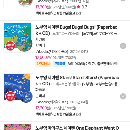
JYbooks(제이와이북스)
|
2006년 07월
13,600
8.7
원 (15% 할인 / 680원)
택배
로 주문하면
8월 11일 출고
변경
노부영 세이펜 Bugs! Bugs! Bugs! (Paperbac
k + CD)
- 노래부르는 영어동화
-
[노부영] 노래부르는 영어동
화 786
밥 바너
JYbooks(제이와이북스)
|
2016년 04월
12,600
원 (10% 할인 / 700원)
8월 10일 (월) 아침 7시
출근전 배송
양탄자배송
주말특급
변경
노부영 세이펜 Stars! Stars! Stars! (Paperbac
k + CD)
- 노래부르는 영어동화
-
[노부영] 노래부르는 영어동
화 808
밥 바너
JYbooks(제이와이북스)
|
2016년 04월
12,600
원 (10% 할인 / 700원)
택배
로 주문하면
8월 11일 출고
변경
노부영 마더구스 세이펜 One Elephant Went O