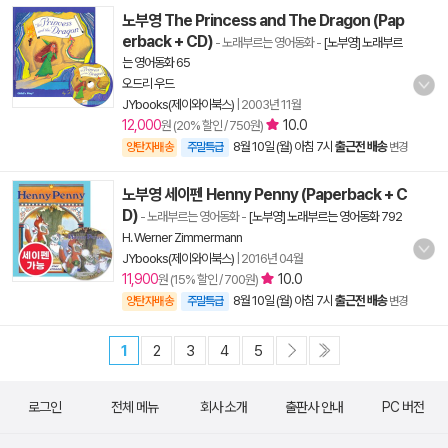
노부영 The Princess and The Dragon (Pap
erback + CD)
- 노래부르는 영어동화
-
[노부영] 노래부르
는 영어동화 65
오드리 우드
JYbooks(제이와이북스)
|
2003년 11월
12,000
10.0
원 (20% 할인 / 750원)
8월 10일 (월) 아침 7시
출근전 배송
양탄자배송
주말특급
변경
노부영 세이펜 Henny Penny (Paperback + C
D)
- 노래부르는 영어동화
-
[노부영] 노래부르는 영어동화 792
H. Werner Zimmermann
JYbooks(제이와이북스)
|
2016년 04월
11,900
10.0
원 (15% 할인 / 700원)
8월 10일 (월) 아침 7시
출근전 배송
양탄자배송
주말특급
변경
1
2
3
4
5
로그인
전체 메뉴
회사 소개
출판사 안내
PC 버전