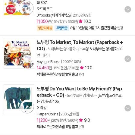
화 807
오드리 우드
JYbooks(제이와이북스)
|
2016년 09월
11,050
10.0
원 (15% 할인 / 650원)
8월 10일 (월) 아침 7시
출근전 배송
양탄자배송
주말특급
변경
노부영 To Market, To Market (Paperback +
CD)
- 노래부르는 영어동화
-
[노부영] 노래부르는 영어동화 30
앤 미란다
Voyager Books
|
2001년 09월
14,450
10.0
원 (15% 할인 / 730원)
택배
로 주문하면
8월 11일 출고
변경
노부영 Do You Want to Be My Friend? (Pap
erback + CD)
- 노래부르는 영어동화
-
[노부영] 노래부르
는 영어동화 105
에릭 칼
Harper Collins
|
2005년 10월
11,200
9.0
원 (20% 할인 / 560원)
택배
로 주문하면
8월 11일 출고
변경