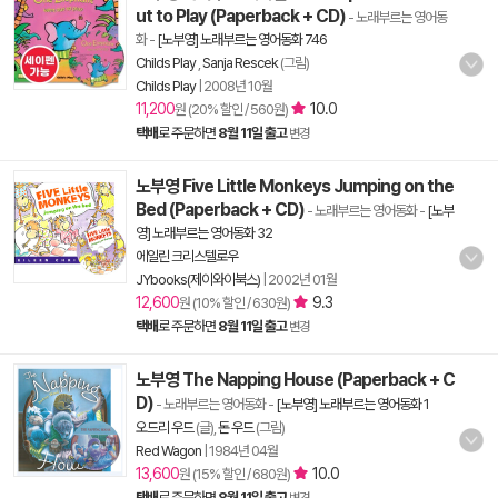
ut to Play (Paperback + CD)
- 노래부르는 영어동
화
-
[노부영] 노래부르는 영어동화 746
Childs Play
,
Sanja Rescek
(그림)
Childs Play
|
2008년 10월
11,200
10.0
원 (20% 할인 / 560원)
택배
로 주문하면
8월 11일 출고
변경
노부영 Five Little Monkeys Jumping on the
Bed (Paperback + CD)
- 노래부르는 영어동화
-
[노부
영] 노래부르는 영어동화 32
에일린 크리스텔로우
JYbooks(제이와이북스)
|
2002년 01월
12,600
9.3
원 (10% 할인 / 630원)
택배
로 주문하면
8월 11일 출고
변경
노부영 The Napping House (Paperback + C
D)
- 노래부르는 영어동화
-
[노부영] 노래부르는 영어동화 1
오드리 우드
(글),
돈 우드
(그림)
Red Wagon
|
1984년 04월
13,600
10.0
원 (15% 할인 / 680원)
택배
로 주문하면
8월 11일 출고