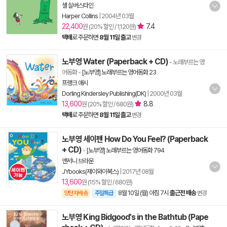
셸 실버스타인
Harper Collins
|
2004년 03월
22,400
7.4
원 (20% 할인 / 1,120원)
택배
로 주문하면
8월 11일 출고
변경
노부영 Water (Paperback + CD)
- 노래부르는 영
어동화
-
[노부영] 노래부르는 영어동화 23
프랭크 애시
Dorling Kindersley Publishing(DK)
|
2000년 03월
13,600
8.8
원 (20% 할인 / 680원)
택배
로 주문하면
8월 11일 출고
변경
노부영 세이펜 How Do You Feel? (Paperback
+ CD)
-
[노부영] 노래부르는 영어동화 794
앤서니 브라운
JYbooks(제이와이북스)
|
2017년 08월
13,600
원 (15% 할인 / 680원)
8월 10일 (월) 아침 7시
출근전 배송
양탄자배송
주말특급
변경
노부영 King Bidgood's in the Bathtub (Pape