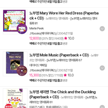
택배
로 주문하면
8월 11일 출고
변경
노부영 Mary Wore Her Red Dress (Paperba
ck + CD)
- 노래부르는 영어동화
-
[노부영] 노래부르는 영어
동화 81
Merle Peek
JYbooks(제이와이북스)
|
2004년 11월
12,800
10.0
원 (20% 할인 / 640원)
택배
로 주문하면
8월 11일 출고
변경
노부영 Mole Music (Paperback + CD)
- 노래부
르는 영어동화
-
[노부영] 노래부르는 영어동화 67
데이비드 맥페일
JYbooks(제이와이북스)
|
2003년 11월
15,300
10.0
원 (15% 할인 / 770원)
택배
로 주문하면
8월 11일 출고
변경
노부영 세이펜 The Chick and the Duckling
(Paperback + CD)
- 노래부르는 영어동화
-
[노부영] 노
래부르는 영어동화 61
미라 긴스버그
,
호세 아루에고
(그림)