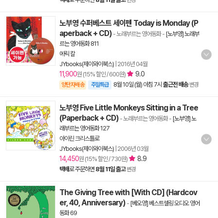
변경
노부영 수퍼베스트 세이펜 Today is Monday (P
aperback + CD)
- 노래부르는 영어동화
-
[노부영] 노래부
르는 영어동화 811
에릭 칼
JYbooks(제이와이북스)
|
2016년 04월
11,900
9.0
원 (15% 할인 / 600원)
8월 10일 (월) 아침 7시
출근전 배송
양탄자배송
주말특급
변경
노부영 Five Little Monkeys Sitting in a Tree
(Paperback + CD)
- 노래부르는 영어동화
-
[노부영] 노
래부르는 영어동화 127
아이린 크리스틀로
JYbooks(제이와이북스)
|
2006년 03월
14,450
8.9
원 (15% 할인 / 730원)
택배
로 주문하면
8월 11일 출고
변경
The Giving Tree with [With CD] (Hardcov
er, 40, Anniversary)
-
[베오영] 베스트셀링 오디오 영어
동화 69