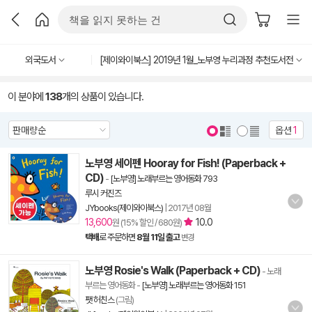
외국도서
[제이와이북스] 2019년 1월_노부영 누리과정 추천도서전
이 분야에
138
개의 상품이 있습니다.
옵션
1
노부영 세이펜 Hooray for Fish! (Paperback +
CD)
-
[노부영] 노래부르는 영어동화 793
루시 커진즈
JYbooks(제이와이북스)
|
2017년 08월
13,600
10.0
원 (15% 할인 / 680원)
택배
로 주문하면
8월 11일 출고
변경
노부영 Rosie's Walk (Paperback + CD)
- 노래
부르는 영어동화
-
[노부영] 노래부르는 영어동화 151
팻 허친스
(그림)