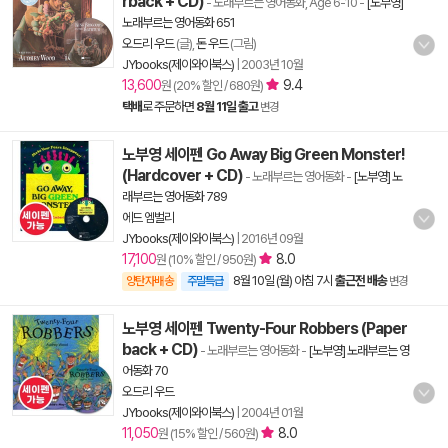
rback + CD)
- 노래부르는 영어동화, Age 6-10
-
[노부영]
노래부르는 영어동화 651
오드리 우드
(글),
돈 우드
(그림)
JYbooks(제이와이북스)
|
2003년 10월
13,600
9.4
원 (20% 할인 / 680원)
택배
로 주문하면
8월 11일 출고
변경
노부영 세이펜 Go Away Big Green Monster!
(Hardcover + CD)
- 노래부르는 영어동화
-
[노부영] 노
래부르는 영어동화 789
에드 엠벌리
JYbooks(제이와이북스)
|
2016년 09월
17,100
8.0
원 (10% 할인 / 950원)
8월 10일 (월) 아침 7시
출근전 배송
양탄자배송
주말특급
변경
노부영 세이펜 Twenty-Four Robbers (Paper
back + CD)
- 노래부르는 영어동화
-
[노부영] 노래부르는 영
어동화 70
오드리 우드
JYbooks(제이와이북스)
|
2004년 01월
11,050
8.0
원 (15% 할인 / 560원)