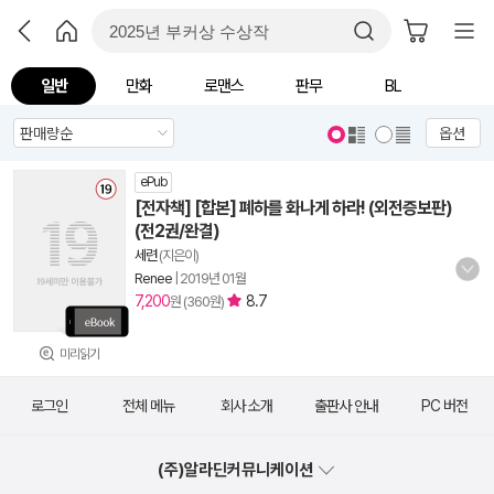
일반
만화
로맨스
판무
BL
옵션
ePub
[전자책] [합본] 폐하를 화나게 하라! (외전증보판)
(전2권/완결)
세련
(지은이)
Renee
|
2019년 01월
7,200
8.7
원 (360원)
미리읽기
로그인
전체 메뉴
회사 소개
출판사 안내
PC 버전
(주)알라딘커뮤니케이션