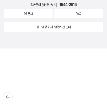
1544-2514
일반문의 (발신자 부담)
1:1 문의
FAQ
중고매장 위치, 영업시간 안내
뒤로가
기