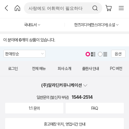
국내도서
한즈미디어(한스미디어) 소설
이 분야에
0
개의 상품이 있습니다.
옵션
로그인
전체 메뉴
회사 소개
출판사 안내
PC 버전
(주)알라딘커뮤니케이션
1544-2514
일반문의 (발신자 부담)
1:1 문의
FAQ
중고매장 위치, 영업시간 안내