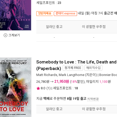
세일즈포인트 :
23
내일 (월) 아침 7시
출근전 
양탄자배송
썬데이 express
알라딘 중고
이 광활한 우주점
크게보기
-
-
Somebody to Love : The Life, Death and
(Paperback)
정가제
FREE
해외직수입
Matt Richards
,
Mark Langthorne
(지은이) |
Bonnier Bo
21,950원
26,780
원 →
(
할인), 마일리지
원
18%
1,100
8.0
(
1
) | 세일즈포인트 :
18
지금
택배
로 주문하면
8월 19일 출고
지역변경
알라딘 중고
이 광활한 우주점