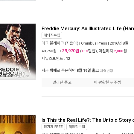
-
-
Freddie Mercury: An Illustrated Life (Ha
해외직수입
마크 블레이크
(지은이) |
Omnibus Press
| 2016년 8월
39,970원
48,750
원 →
(
할인), 마일리지
원
18%
2,000
세일즈포인트 :
12
지금
택배
로 주문하면
8월 19일 출고
지역변경
알라딘 중고
이 광활한 우주점
-
-
Is This the Real Life?: The Untold Stor
정가제
FREE
해외직수입