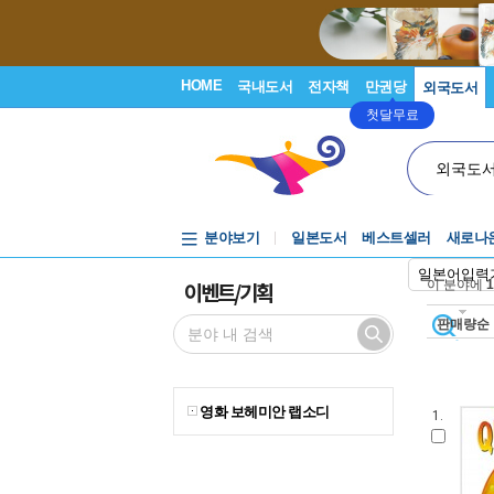
HOME
국내도서
전자책
만권당
외국도서
첫달무료
외국도
분야보기
일본도서
베스트셀러
새로나
일본어입력
이벤트/기획
이 분야에
1
판매량순
영화 보헤미안 랩소디
1.