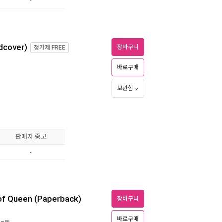
-
rdcover)
장바구니
정가제
FREE
바로구매
보관함
판매자 중고
-
y of Queen (Paperback)
장바구니
바로구매