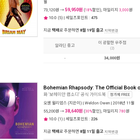
월
59,950원
73,120
원 →
(
할인), 마일리지
원
18%
3,000
10.0
(
5
) | 세일즈포인트 :
475
지금
택배
로 주문하면
8월 19일 출고
지역변경
이 광활한 우주점
알라딘 중고
(2)
-
34,000원
Bohemian Rhapsody: The Official Book o
화 '보헤미안 랩소디' 공식 가이드북
정가제
FREE
오웬 윌리엄스
(지은이) |
Weldon Owen
| 2018년 11월
38,640원
55,200
원 →
(
할인), 마일리지
원
30%
780
10.0
(
1
) | 세일즈포인트 :
226
지금
택배
로 주문하면
8월 11일 출고
지역변경