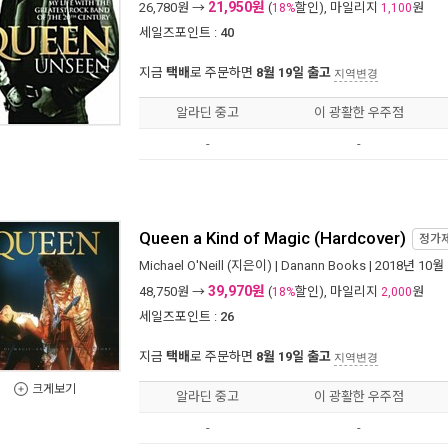
21,950원
26,780
원 →
(
할인), 마일리지
원
18%
1,100
세일즈포인트 :
40
지금
택배
로 주문하면
8월 19일 출고
지역변경
알라딘 중고
이 광활한 우주점
-
-
Queen a Kind of Magic (Hardcover)
정가
Michael O'Neill
(지은이) |
Danann Books
| 2018년 10월
39,970원
48,750
원 →
(
할인), 마일리지
원
18%
2,000
세일즈포인트 :
26
지금
택배
로 주문하면
8월 19일 출고
지역변경
크게보기
알라딘 중고
이 광활한 우주점
-
-