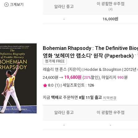
이 광활한 우주점
크게보기
알라딘 중고
(4)
-
16,000원
Bohemian Rhapsody : The Definitive Bio
-
영화 '보헤미안 랩소디' 원작 (Paperback)
정가제
FREE
레슬리 앤 존스
(지은이) |
Hodder & Stoughton
| 2012년
19,680원
24,600
원 →
(
할인), 마일리지
원
20%
990
8.0
(
1
) | 세일즈포인트 :
126
지금
택배
로 주문하면
8월 11일 출고
지역변경
알라딘 중고
이 광활한 우주점
-
-