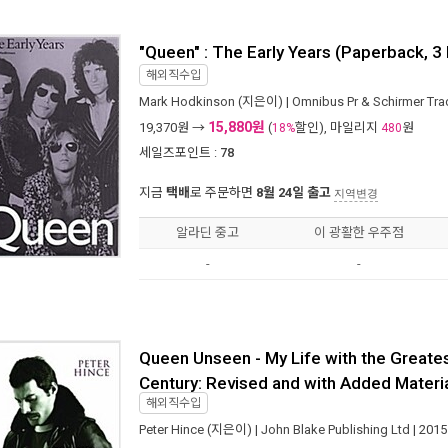
"Queen" : The Early Years (Paperback, 3
해외직수입
Mark Hodkinson
(지은이) |
Omnibus Pr & Schirmer Tr
15,880원
19,370
원 →
(
할인), 마일리지
원
18%
480
세일즈포인트 :
78
지금
택배
로 주문하면
8월 24일 출고
지역변경
알라딘 중고
이 광활한 우주점
-
-
Queen Unseen - My Life with the Greate
Century: Revised and with Added Materi
해외직수입
Peter Hince
(지은이) |
John Blake Publishing Ltd
| 201