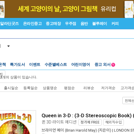
알라딘굿즈
온라인중고
중고매장
우주점
음반
블루레이
커피
서
온책
특가도서
이벤트
수준별베스트
어린이영어
중고 외서
N
Lexile®
5백원부터
기
3
개의 상품이 있습니다.
수준별베스트
중고 외서
출시일순
등록일순
상품명순
평점순
리뷰순
저가격순
고가격
전체
Queen in 3-D : (3-D Stereoscopic Book) 
퀸 3D 라이트 에디션
정가제
FREE
해외직수입
브라이언 메이 (Brian Harold May)
(지은이) |
LONDON S