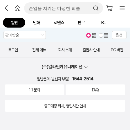
일반
만화
로맨스
판무
BL
옵션
로그인
전체 메뉴
회사 소개
출판사 안내
PC 버전
(주)알라딘커뮤니케이션
1544-2514
일반문의 (발신자 부담)
1:1 문의
FAQ
중고매장 위치, 영업시간 안내