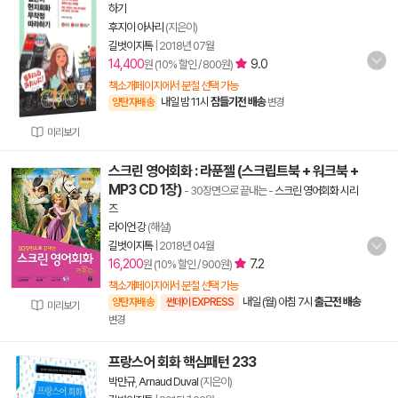
하기
후지이 아사리
(지은이)
길벗이지톡
|
2018년 07월
14,400
9.0
원 (10% 할인 / 800원)
책소개페이지에서 분철 선택 가능
내일 밤 11시
잠들기전 배송
양탄자배송
변경
미리보기
스크린 영어회화 : 라푼젤 (스크립트북 + 워크북 +
MP3 CD 1장)
- 30장면으로 끝내는
-
스크린 영어회화 시리
즈
라이언 강
(해설)
길벗이지톡
|
2018년 04월
16,200
7.2
원 (10% 할인 / 900원)
책소개페이지에서 분철 선택 가능
내일 (월) 아침 7시
출근전 배송
양탄자배송
썬데이 EXPRESS
미리보기
변경
프랑스어 회화 핵심패턴 233
박만규
,
Arnaud Duval
(지은이)