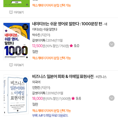
책소개페이지에서 분철 선택 가능
미리보기
네이티브는 쉬운 영어로 말한다 : 1000문장 편
-
네
이티브는 쉬운 말한다
박수진
(지은이)
길벗이지톡
|
2014년 11월
13,500
9.0
원 (10% 할인 / 750원)
절판
책소개페이지에서 분철 선택 가능
미리보기
비즈니스 일본어 회화 & 이메일 표현사전
-
비즈니스
외국어
인현진
(지은이)
길벗이지톡
|
2016년 01월
18,000
9.6
원 (10% 할인 / 1,000원)
절판
책소개페이지에서 분철 선택 가능
부록 : MP3 파일 무료 다운로드