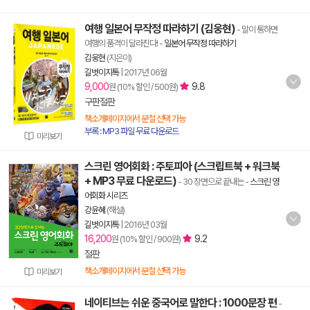
여행 일본어 무작정 따라하기 (김웅현)
- 말이 통하면
여행의 품격이 달라진다!
-
일본어 무작정 따라하기
김웅현
(지은이)
길벗이지톡
|
2017년 06월
9,000
9.8
원 (10% 할인 / 500원)
구판절판
책소개페이지에서 분철 선택 가능
부록 : MP3 파일 무료 다운로드
미리보기
스크린 영어회화 : 주토피아 (스크립트북 + 워크북
+ MP3 무료 다운로드)
- 30 장면으로 끝내는
-
스크린 영
어회화 시리즈
강윤혜
(해설)
길벗이지톡
|
2016년 03월
16,200
9.2
원 (10% 할인 / 900원)
절판
책소개페이지에서 분철 선택 가능
미리보기
네이티브는 쉬운 중국어로 말한다 : 1000문장 편
-