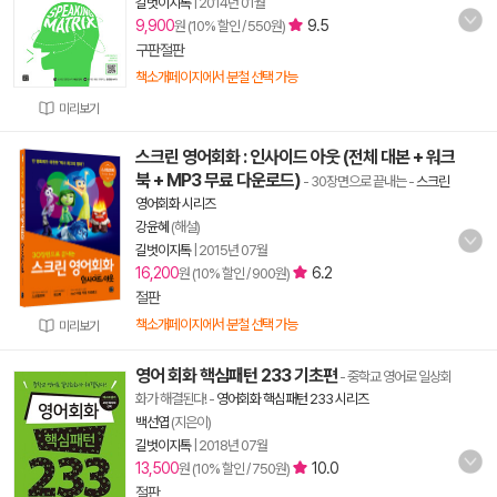
길벗이지톡
|
2014년 01월
9,900
9.5
원 (10% 할인 / 550원)
구판절판
책소개페이지에서 분철 선택 가능
미리보기
스크린 영어회화 : 인사이드 아웃 (전체 대본 + 워크
북 + MP3 무료 다운로드)
- 30장면으로 끝내는
-
스크린
영어회화 시리즈
강윤혜
(해설)
길벗이지톡
|
2015년 07월
16,200
6.2
원 (10% 할인 / 900원)
절판
책소개페이지에서 분철 선택 가능
미리보기
영어 회화 핵심패턴 233 기초편
- 중학교 영어로 일상회
화가 해결된다!
-
영어회화 핵심패턴 233 시리즈
백선엽
(지은이)
길벗이지톡
|
2018년 07월
13,500
10.0
원 (10% 할인 / 750원)
절판