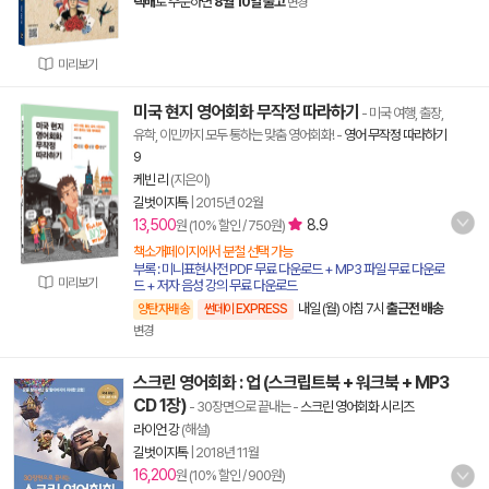
택배
로 주문하면
8월 10일 출고
변경
미리보기
미국 현지 영어회화 무작정 따라하기
- 미국 여행, 출장,
유학, 이민까지 모두 통하는 맞춤 영어회화!
-
영어 무작정 따라하기
9
케빈 리
(지은이)
길벗이지톡
|
2015년 02월
13,500
8.9
원 (10% 할인 / 750원)
책소개페이지에서 분철 선택 가능
부록 : 미니표현사전 PDF 무료 다운로드 + MP3 파일 무료 다운로
미리보기
드 + 저자 음성 강의 무료 다운로드
내일 (월) 아침 7시
출근전 배송
양탄자배송
썬데이 EXPRESS
변경
스크린 영어회화 : 업 (스크립트북 + 워크북 + MP3
CD 1장)
- 30장면으로 끝내는
-
스크린 영어회화 시리즈
라이언 강
(해설)
길벗이지톡
|
2018년 11월
16,200
원 (10% 할인 / 900원)