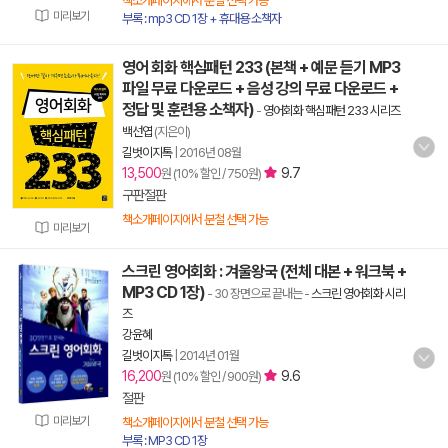
책소개페이지에서 분철 선택 가능
미리보기
부록 : mp3 CD 1장 + 휴대용 소책자
영어 회화 핵심패턴 233 (본책 + 예문 듣기 MP3
파일 무료 다운로드 + 음성 강의 무료 다운로드 +
정답 및 훈련용 소책자)
-
영어회화 핵심패턴 233 시리즈
백선엽
(지은이)
길벗이지톡
|
2016년 08월
13,500
9.7
원 (10% 할인 / 750원)
구판절판
책소개페이지에서 분철 선택 가능
미리보기
스크린 영어회화 : 겨울왕국 (전체 대본 + 워크북 +
MP3 CD 1장)
- 30 장면으로 끝내는
-
스크린 영어회화 시리
즈
강윤혜
길벗이지톡
|
2014년 01월
16,200
9.6
원 (10% 할인 / 900원)
절판
미리보기
책소개페이지에서 분철 선택 가능
부록 : MP3 CD 1장