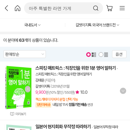
국내도서
길벗이지톡 외국어 브랜드전
이 분야에
63
개의 상품이 있습니다.
옵션
스피킹 매트릭스 : 직장인을 위한 1분 영어 말하기
-
스피킹 매트릭스 : 직장인을 위한 영어 말하기
김태윤
(지은이)
길벗이지톡
|
2018년 01월
9,900
10.0
원 (10% 할인 / 550원)
책소개페이지에서 분철 선택 가능
내일 밤 11시
잠들기전 배송
양탄자배송
변경
미리보기
일본어 현지회화 무작정 따라하기
-
일본어 무작정 따라