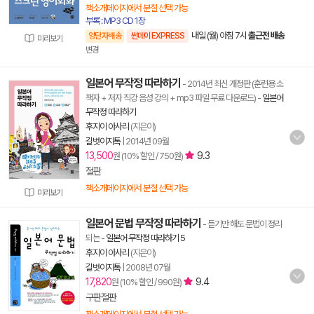
책소개페이지에서 분철 선택 가능
부록 : MP3 CD 1장
내일 (월) 아침 7시
출근전 배송
양탄자배송
썬데이 EXPRESS
미리보기
변경
일본어 무작정 따라하기
- 2014년 최신 개정판 (훈련용 소
책자 + 저자 직강 음성 강의 + mp3 파일 무료 다운로드)
-
일본어
무작정 따라하기
후지이 아사리
(지은이)
길벗이지톡
|
2014년 09월
13,500
9.3
원 (10% 할인 / 750원)
절판
책소개페이지에서 분철 선택 가능
미리보기
일본어 문법 무작정 따라하기
- 듣기만 해도 문법이 정리
되는
-
일본어 무작정 따라하기 5
후지이 아사리
(지은이)
길벗이지톡
|
2008년 07월
17,820
9.4
원 (10% 할인 / 990원)
구판절판