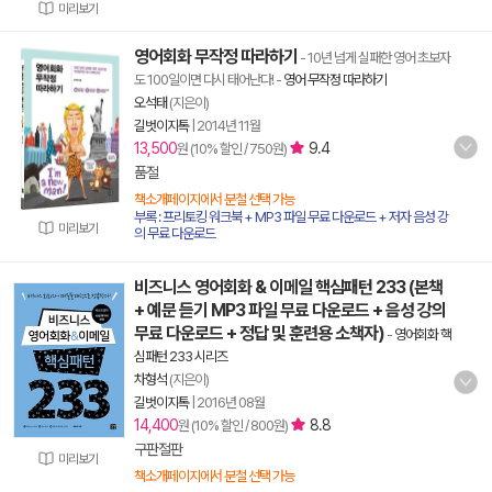
미리보기
영어회화 무작정 따라하기
- 10년 넘게 실패한 영어 초보자
도 100일이면 다시 태어난다!
-
영어 무작정 따라하기
오석태
(지은이)
길벗이지톡
|
2014년 11월
13,500
9.4
원 (10% 할인 / 750원)
품절
책소개페이지에서 분철 선택 가능
부록 : 프리토킹 워크북 + MP3 파일 무료 다운로드 + 저자 음성 강
미리보기
의 무료 다운로드
비즈니스 영어회화 & 이메일 핵심패턴 233 (본책
+ 예문 듣기 MP3 파일 무료 다운로드 + 음성 강의
무료 다운로드 + 정답 및 훈련용 소책자)
-
영어회화 핵
심패턴 233 시리즈
차형석
(지은이)
길벗이지톡
|
2016년 08월
14,400
8.8
원 (10% 할인 / 800원)
구판절판
미리보기
책소개페이지에서 분철 선택 가능