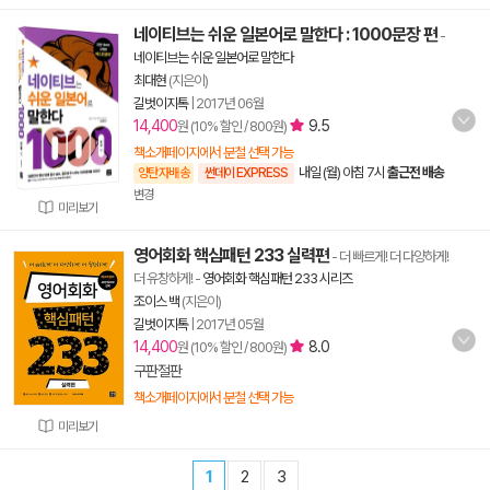
네이티브는 쉬운 일본어로 말한다 : 1000문장 편
-
네이티브는 쉬운 일본어로 말한다
최대현
(지은이)
길벗이지톡
|
2017년 06월
14,400
9.5
원 (10% 할인 / 800원)
책소개페이지에서 분철 선택 가능
내일 (월) 아침 7시
출근전 배송
양탄자배송
썬데이 EXPRESS
변경
미리보기
영어회화 핵심패턴 233 실력편
- 더 빠르게! 더 다양하게!
더 유창하게!
-
영어회화 핵심패턴 233 시리즈
조이스 백
(지은이)
길벗이지톡
|
2017년 05월
14,400
8.0
원 (10% 할인 / 800원)
구판절판
책소개페이지에서 분철 선택 가능
미리보기
1
2
3