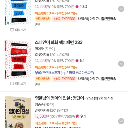
길벗이지톡
|
2015년 02월
14,220
10.0
원 (10% 할인 / 790원)
책소개페이지에서 분철 선택 가능
내일 (월) 아침 7시
출근전 배송
양탄자배송
썬데이 EXPRESS
변경
미리보기
스페인어 회화 핵심패턴 233
마야 허
(지은이)
길벗이지톡
|
2014년 02월
14,220
9.1
원 (10% 할인 / 790원)
책소개페이지에서 분철 선택 가능
부록 : 훈련용 소책자 (mp3 파일 무료 다운로드)
내일 (월) 아침 7시
출근전 배송
양탄자배송
썬데이 EXPRESS
미리보기
변경
영알남의 영어의 진실 : 영단어
-
영알남의 영어의 진실
양승준
(지은이)
길벗이지톡
|
2018년 11월
13,500
9.4
원 (10% 할인 / 750원)
책소개페이지에서 분철 선택 가능