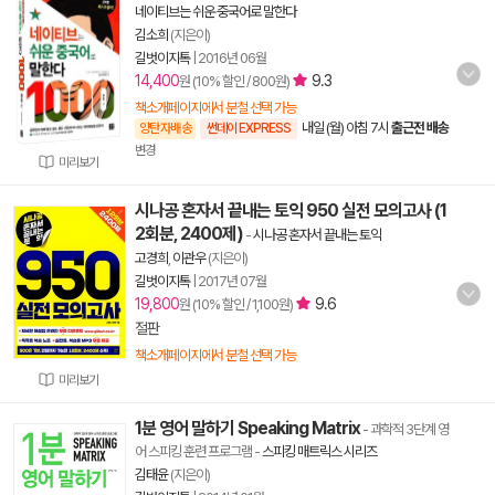
네이티브는 쉬운 중국어로 말한다
김소희
(지은이)
길벗이지톡
|
2016년 06월
14,400
9.3
원 (10% 할인 / 800원)
책소개페이지에서 분철 선택 가능
내일 (월) 아침 7시
출근전 배송
양탄자배송
썬데이 EXPRESS
변경
미리보기
시나공 혼자서 끝내는 토익 950 실전 모의고사 (1
2회분, 2400제)
-
시나공 혼자서 끝내는 토익
고경희
,
이관우
(지은이)
길벗이지톡
|
2017년 07월
19,800
9.6
원 (10% 할인 / 1,100원)
절판
책소개페이지에서 분철 선택 가능
미리보기
1분 영어 말하기 Speaking Matrix
- 과학적 3단계 영
어 스피킹 훈련 프로그램
-
스피킹 매트릭스 시리즈
김태윤
(지은이)