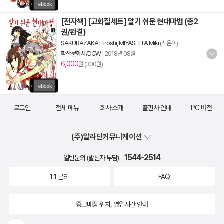
[전자책] [고화질세트] 알기 쉬운 현대마법 (총2
권/완결)
SAKURAZAKA Hiroshi, MIYASHITA Miki
(지은이)
학산문화사/DCW
|
2018년 08월
6,000
원 (300원)
로그인
전체 메뉴
회사 소개
출판사 안내
PC 버전
(주)알라딘커뮤니케이션
1544-2514
일반문의 (발신자 부담)
1:1 문의
FAQ
중고매장 위치, 영업시간 안내