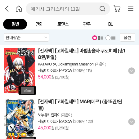
일반
만화
로맨스
판무
BL
옵션
[전자책] [고화질세트] 마법총술사 쿠로히메 (총1
8권/완결)
KATAKURA, Ookamigumi, Masanori|
(지은이)
서울미디어코믹스/DCW
|
2018년 11월
54,000
원 (2,700원)
[전자책] [고화질세트] MAR(메르) (총15권/완
결)
노부유키 안자이
(지은이)
서울미디어코믹스/DCW
|
2016년 12월
45,000
원 (2,250원)