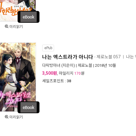
미리읽기
ePub
나는 엑스트라가 아니다
- 제로노블 057
나는
ㅣ
다락방마녀
(지은이) |
제로노블
| 2018년 10월
3,500원
, 마일리지
원
170
세일즈포인트 :
38
미리읽기