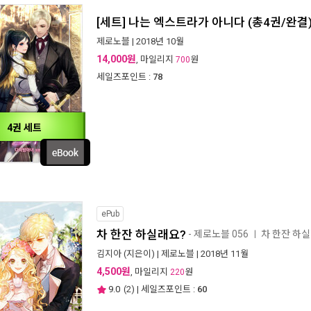
[세트] 나는 엑스트라가 아니다 (총4권/완결
제로노블
| 2018년 10월
14,000원
, 마일리지
원
700
세일즈포인트 :
78
4권 세트
ePub
차 한잔 하실래요?
- 제로노블 056
차 한잔 하
ㅣ
김지아
(지은이) |
제로노블
| 2018년 11월
4,500원
, 마일리지
원
220
9.0
(
2
) | 세일즈포인트 :
60