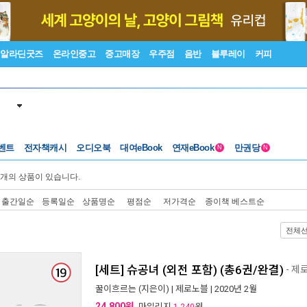
알라딘굿즈
온라인중고
중고매장
우주점
음반
블루레이
커피
벤트
전자책캐시
오디오북
대여eBook
연재eBook
만권당
N
N
개의 상품이 있습니다.
출간일순
등록일순
상품명순
평점순
저가격순
종이책 베스트순
전체
[세트] 슈공녀 (외전 포함) (총6권/완결)
- 제
꿀이흐르는
(지은이) |
제로노블
| 2020년 2월
24,800원
, 마일리지
원