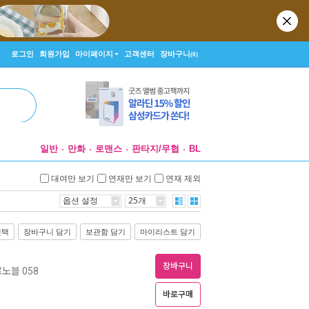
로그인
회원가입
마이페이지
고객센터
장바구니
(0)
일반
만화
로맨스
판타지/무협
BL
대여만 보기
연재만 보기
연재 제외
옵션 설정
25개
선택
장바구니 담기
보관함 담기
마이리스트 담기
장바구니
로노블 058
바로구매