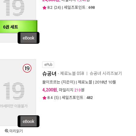
1,240
8.2
(
24
) | 세일즈포인트 :
698
6권 세트
ePub
슈공녀
- 제로노블 058
슈공녀 시리즈보기
ㅣ
꿀이흐르는
(지은이) |
제로노블
| 2018년 10월
4,200원
, 마일리지
원
210
8.4
(
5
) | 세일즈포인트 :
482
미리읽기