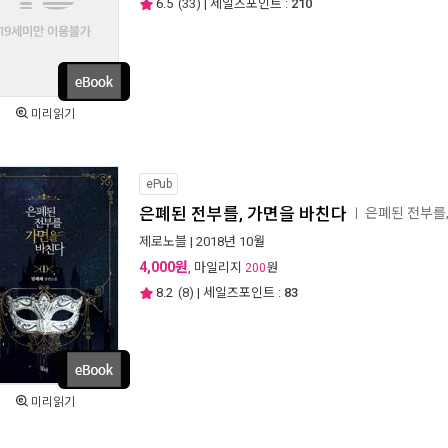
6.5
(
33
) | 세일즈포인트 :
210
미리읽기
ePub
은폐된 전부를, 가면을 바친다
은폐된 전부를
ㅣ
제로노블
| 2018년 10월
4,000원
, 마일리지
원
200
8.2
(
8
) | 세일즈포인트 :
83
미리읽기