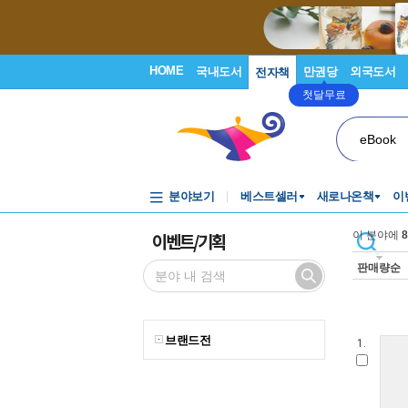
HOME
국내도서
만권당
외국도서
전자책
첫달무료
eBook
분야보기
베스트셀러
새로나온책
이
이벤트/기획
이 분야에
8
판매량순
브랜드전
1.