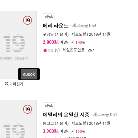
ePub
메리 라운드
- 제로노블 064
구공일
(지은이) |
제로노블
| 2018년 11월
2,800원
, 마일리지
원
140
5.2
(
5
) | 세일즈포인트 :
267
미리읽기
ePub
에밀리의 은밀한 시중
- 제로노블 061
롱코코
(지은이) |
제로노블
| 2018년 11월
3,300원
, 마일리지
원
160