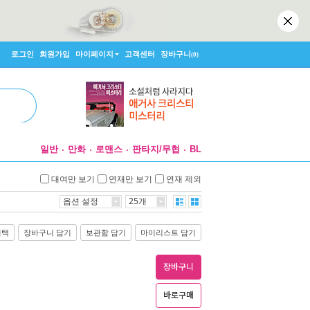
로그인
회원가입
마이페이지
고객센터
장바구니
(0)
일반
만화
로맨스
판타지/무협
BL
대여만 보기
연재만 보기
연재 제외
옵션 설정
25개
선택
장바구니 담기
보관함 담기
마이리스트 담기
장바구니
바로구매