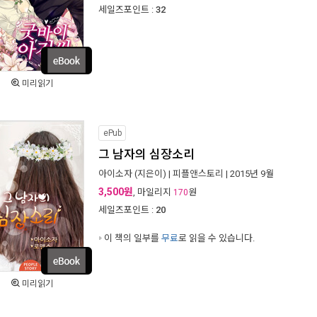
세일즈포인트 :
32
미리읽기
ePub
그 남자의 심장소리
아이소자
(지은이) |
피플앤스토리
| 2015년 9월
3,500원
, 마일리지
원
170
세일즈포인트 :
20
이 책의 일부를
무료
로 읽을 수 있습니다.
미리읽기