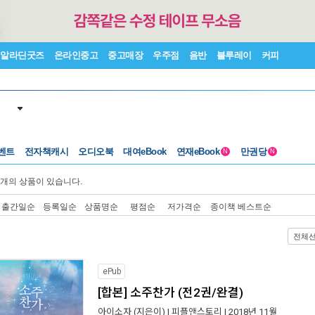
알라딘굿즈
온라인중고
중고매장
우주점
음반
블루레이
커피
벤트
전자책캐시
오디오북
대여eBook
연재eBook
만권당
N
N
개의 상품이 있습니다.
출간일순
등록일순
상품명순
평점순
저가격순
종이책 베스트순
전체
ePub
[합본] 소주찬가 (전2권/완결)
아이소자
(지은이) |
피플앤스토리
| 2018년 11월