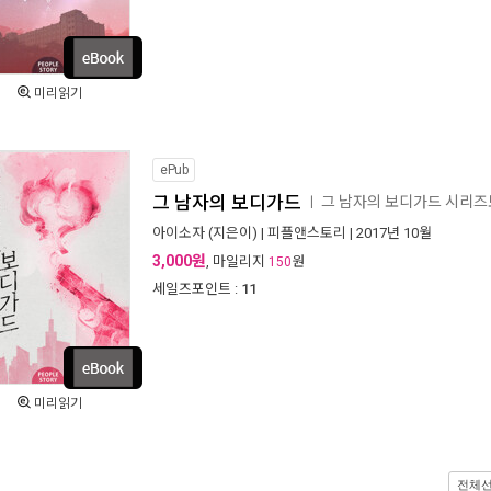
미리읽기
ePub
그 남자의 보디가드
그 남자의 보디가드 시리
ㅣ
아이소자
(지은이) |
피플앤스토리
| 2017년 10월
3,000원
, 마일리지
원
150
세일즈포인트 :
11
미리읽기
전체