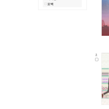
포백
2.