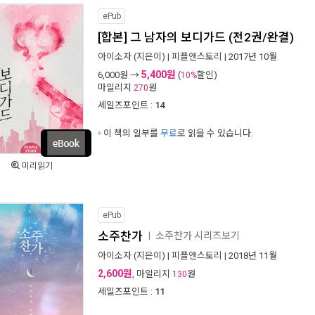
ePub
[합본] 그 남자의 보디가드 (전2권/완결)
아이소자
(지은이) |
피플앤스토리
| 2017년 10월
5,400원
6,000
원 →
(
할인)
10%
마일리지
원
270
세일즈포인트 :
14
이 책의 일부를
무료
로 읽을 수 있습니다.
미리읽기
ePub
소주찬가
소주찬가 시리즈보기
ㅣ
아이소자
(지은이) |
피플앤스토리
| 2018년 11월
2,600원
, 마일리지
원
130
세일즈포인트 :
11