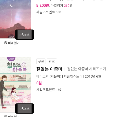
5,200원
, 마일리지
원
260
세일즈포인트 :
50
미리읽기
무료
ePub
철없는 아줌마
철없는 아줌마 시리즈보기
ㅣ
아이소자
(지은이) |
피플앤스토리
| 2015년 6월
0원
세일즈포인트 :
49