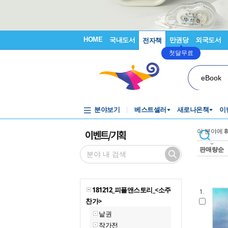
HOME
국내도서
만권당
외국도서
전자책
첫달무료
eBook
분야보기
베스트셀러
새로나온책
이
이벤트/기획
이 분야에
8
판매량순
181212_피플앤스토리_<소주
1.
찬가>
낱권
작가전