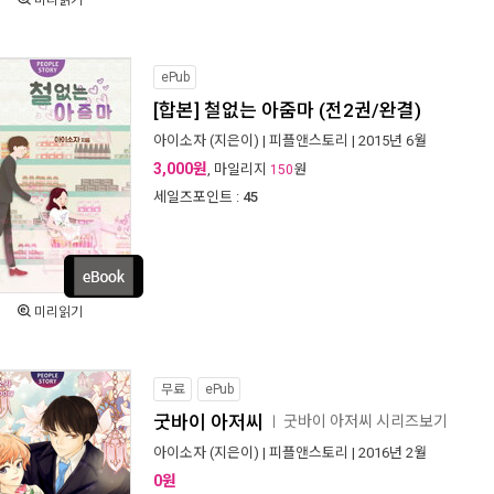
미리읽기
ePub
[합본] 철없는 아줌마 (전2권/완결)
아이소자
(지은이) |
피플앤스토리
| 2015년 6월
3,000원
, 마일리지
원
150
세일즈포인트 :
45
미리읽기
무료
ePub
굿바이 아저씨
굿바이 아저씨 시리즈보기
ㅣ
아이소자
(지은이) |
피플앤스토리
| 2016년 2월
0원