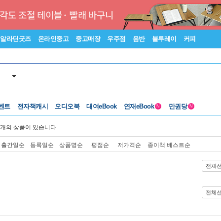
알라딘굿즈
온라인중고
중고매장
우주점
음반
블루레이
커피
벤트
전자책캐시
오디오북
대여eBook
연재eBook
만권당
N
N
개의 상품이 있습니다.
출간일순
등록일순
상품명순
평점순
저가격순
종이책 베스트순
전체
전체