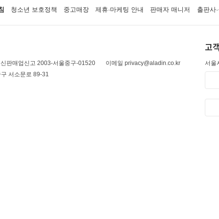
침
청소년 보호정책
중고매장
제휴·마케팅 안내
판매자 매니저
출판사·
고객
신판매업신고 2003-서울중구-01520
이메일 privacy@aladin.co.kr
서울시
구 서소문로 89-31