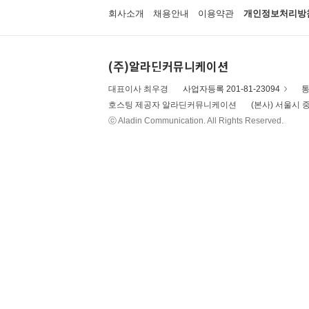
회사소개
채용안내
이용약관
개인정보처리방
(주)알라딘커뮤니케이션
대표이사 최우경
사업자등록 201-81-23094
통
호스팅 제공자 알라딘커뮤니케이션
(본사) 서울시 중
ⓒ Aladin Communication. All Rights Reserved.