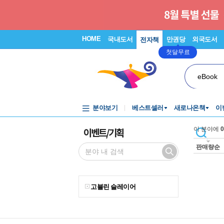
HOME
국내도서
만권당
외국도서
전자책
첫달무료
eBook
분야보기
베스트셀러
새로나온책
이
이벤트/기획
이 분야에
0
판매량순
고블린 슬레이어