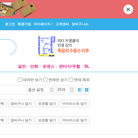
로그인
회원가입
마이페이지
고객센터
장바구니
(0)
일반
만화
로맨스
판타지/무협
BL
대여만 보기
연재만 보기
연재 제외
옵션 설정
25개
선택
장바구니 담기
보관함 담기
마이리스트 담기
선택
장바구니 담기
보관함 담기
마이리스트 담기