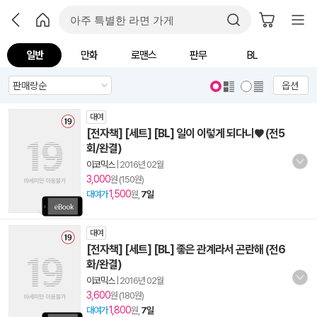
일반
만화
로맨스
판무
BL
옵션
대여
[전자책] [세트] [BL] 일이 이렇게 되다니♥ (전5
회/완결)
이코믹스
|
2016년 02월
3,000
원 (150원)
1,500
대여가
원,
7일
대여
[전자책] [세트] [BL] 좋은 관계라서 곤란해 (전6
화/완결)
이코믹스
|
2016년 02월
3,600
원 (180원)
1,800
대여가
원,
7일