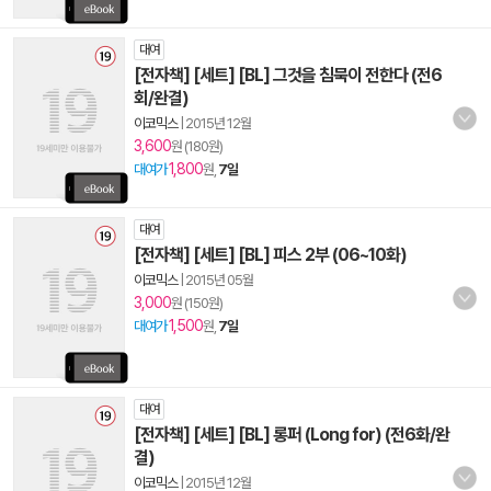
대여
[전자책] [세트] [BL] 그것을 침묵이 전한다 (전6
회/완결)
이코믹스
|
2015년 12월
3,600
원 (180원)
1,800
대여가
원,
7일
대여
[전자책] [세트] [BL] 피스 2부 (06~10화)
이코믹스
|
2015년 05월
3,000
원 (150원)
1,500
대여가
원,
7일
대여
[전자책] [세트] [BL] 롱퍼 (Long for) (전6화/완
결)
이코믹스
|
2015년 12월