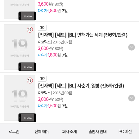
3,600
원 (180원)
1,800
대여가
원,
7일
대여
[전자책] [세트] [BL] 변해가는 세계 (전6화/완결)
이코믹스
|
2015년 07월
3,600
원 (180원)
1,800
대여가
원,
7일
대여
[전자책] [세트] [BL] 사춘기, 열병 (전5화/완결)
이코믹스
|
2015년 09월
3,000
원 (150원)
1,500
대여가
원,
7일
로그인
전체 메뉴
회사 소개
출판사 안내
PC 버전