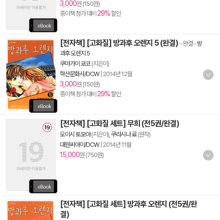
3,000
원 (150원)
29%
종이책 정가 대비
할인
[전자책] [고화질] 방과후 오렌지 5 (완결)
- 완결
-
방
과후 오렌지 5
쿠마가이 쿄코
(지은이)
학산문화사/DCW
|
2014년 12월
3,000
원 (150원)
29%
종이책 정가 대비
할인
[전자책] [고화질 세트] 무희 (전5권/완결)
오이시 토모야
(지은이),
쿠라시나 료
(원작)
대원씨아이/DCW
|
2014년 11월
15,000
원 (750원)
[전자책] [고화질 세트] 방과후 오렌지 (전5권/완
결)