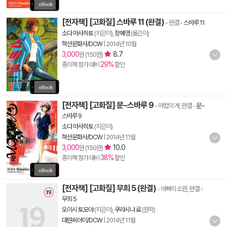
[전자책] [고화질] 스바루 11 (완결)
- 완결
-
스바루 11
소다 마사히토
(지은이),
장혜영
(옮긴이)
학산문화사/DCW
|
2014년 10월
3,000
8.7
원 (150원)
29%
종이책 정가 대비
할인
[전자책] [고화질] 문~스바루 9
- 마법의 계, 완결
-
문~
스바루 9
소다 마사히토
(지은이)
학산문화사/DCW
|
2014년 11월
3,000
10.0
원 (150원)
38%
종이책 정가 대비
할인
[전자책] [고화질] 무희 5 (완결)
- 아빠의 소원, 완결
-
무희 5
오이시 토모야
(지은이),
쿠라시나 료
(원작)
대원씨아이/DCW
|
2014년 11월