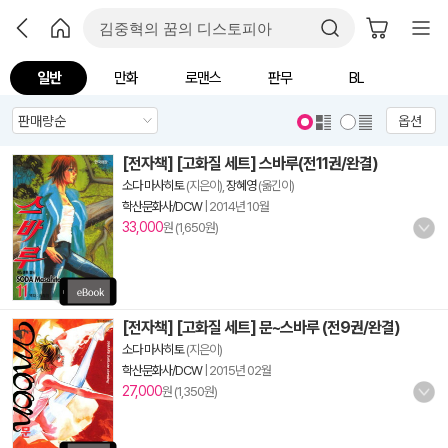
일반
만화
로맨스
판무
BL
옵션
[전자책] [고화질 세트] 스바루(전11권/완결)
소다 마사히토
(지은이),
장혜영
(옮긴이)
학산문화사/DCW
|
2014년 10월
33,000
원 (1,650원)
[전자책] [고화질 세트] 문~스바루 (전9권/완결)
소다 마사히토
(지은이)
학산문화사/DCW
|
2015년 02월
27,000
원 (1,350원)