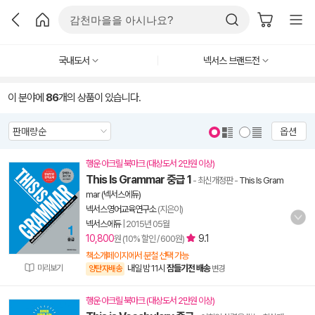
국내도서
넥서스 브랜드전
이 분야에
86
개의 상품이 있습니다.
옵션
행운 아크릴 북마크 (대상도서 2만원 이상)
This Is Grammar 중급 1
- 최신개정판
-
This Is Gram
mar (넥서스에듀)
넥서스영어교육연구소
(지은이)
넥서스에듀
|
2015년 05월
10,800
9.1
원 (10% 할인 / 600원)
책소개페이지에서 분철 선택 가능
미리보기
내일 밤 11시
잠들기전 배송
양탄자배송
변경
행운 아크릴 북마크 (대상도서 2만원 이상)