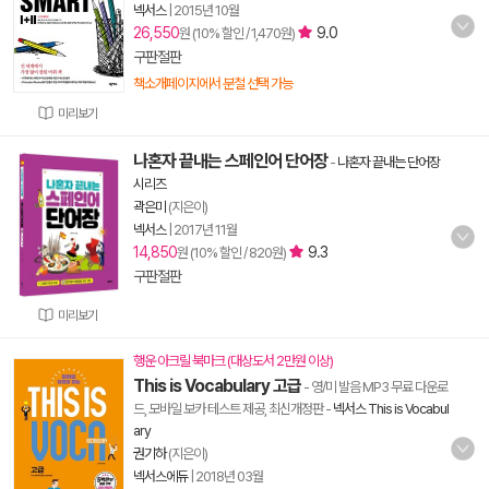
넥서스
|
2015년 10월
26,550
9.0
원 (10% 할인 / 1,470원)
구판절판
책소개페이지에서 분철 선택 가능
미리보기
나혼자 끝내는 스페인어 단어장
-
나혼자 끝내는 단어장
시리즈
곽은미
(지은이)
넥서스
|
2017년 11월
14,850
9.3
원 (10% 할인 / 820원)
구판절판
미리보기
행운 아크릴 북마크 (대상도서 2만원 이상)
This is Vocabulary 고급
- 영/미 발음 MP3 무료 다운로
드, 모바일 보카 테스트 제공, 최신개정판
-
넥서스 This is Vocabul
ary
권기하
(지은이)
넥서스에듀
|
2018년 03월