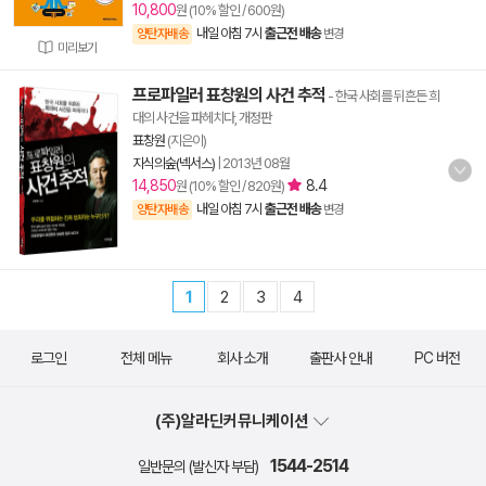
10,800
원 (10% 할인 / 600원)
내일 아침 7시
출근전 배송
양탄자배송
변경
미리보기
프로파일러 표창원의 사건 추적
- 한국 사회를 뒤흔든 희
대의 사건을 파헤치다, 개정판
표창원
(지은이)
지식의숲(넥서스)
|
2013년 08월
14,850
8.4
원 (10% 할인 / 820원)
내일 아침 7시
출근전 배송
양탄자배송
변경
1
2
3
4
로그인
전체 메뉴
회사 소개
출판사 안내
PC 버전
(주)알라딘커뮤니케이션
1544-2514
일반문의 (발신자 부담)