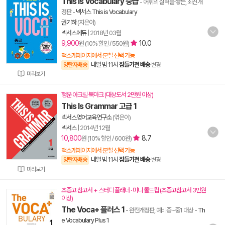
This is Vocabulary 중급
- 어휘의 실력을 쌓는, 최신개
정판
-
넥서스 This is Vocabulary
권기하
(지은이)
넥서스에듀
|
2018년 03월
9,900
10.0
원 (10% 할인 / 550원)
책소개페이지에서 분철 선택 가능
내일 밤 11시
잠들기전 배송
양탄자배송
변경
미리보기
행운 아크릴 북마크 (대상도서 2만원 이상)
This Is Grammar 고급 1
넥서스영어교육연구소
(엮은이)
넥서스
|
2014년 12월
10,800
8.7
원 (10% 할인 / 600원)
책소개페이지에서 분철 선택 가능
내일 밤 11시
잠들기전 배송
양탄자배송
변경
미리보기
초중고 참고서 + 스터디 플래너 · 미니 콜드컵 (초중고참고서 3만원
이상)
The Voca+ 플러스 1
- 완전개정판, 예비중~중1 대상
-
Th
e Vocabulary Plus 1