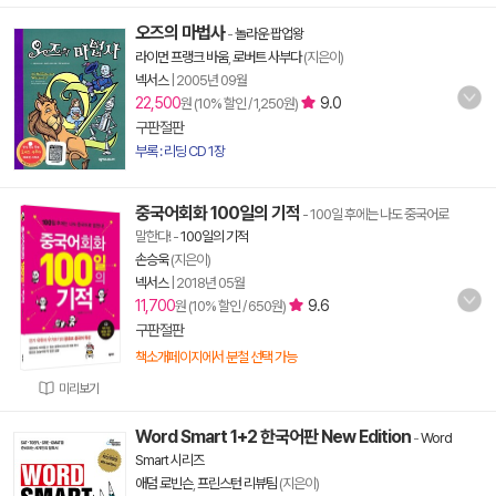
오즈의 마법사
-
놀라운 팝업왕
라이먼 프랭크 바움
,
로버트 사부다
(지은이)
넥서스
|
2005년 09월
22,500
9.0
원 (10% 할인 / 1,250원)
구판절판
부록 : 리딩 CD 1장
중국어회화 100일의 기적
- 100일 후에는 나도 중국어로
말한다!
-
100일의 기적
손승욱
(지은이)
넥서스
|
2018년 05월
11,700
9.6
원 (10% 할인 / 650원)
구판절판
책소개페이지에서 분철 선택 가능
미리보기
Word Smart 1+2 한국어판 New Edition
-
Word
Smart 시리즈
애덤 로빈슨
,
프린스턴 리뷰팀
(지은이)