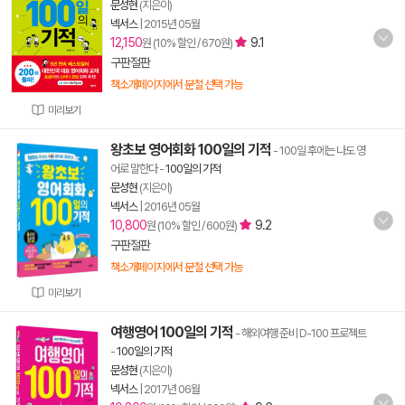
문성현
(지은이)
넥서스
|
2015년 05월
12,150
9.1
원 (10% 할인 / 670원)
구판절판
책소개페이지에서 분철 선택 가능
미리보기
왕초보 영어회화 100일의 기적
- 100일 후에는 나도 영
어로 말한다
-
100일의 기적
문성현
(지은이)
넥서스
|
2016년 05월
10,800
9.2
원 (10% 할인 / 600원)
구판절판
책소개페이지에서 분철 선택 가능
미리보기
여행영어 100일의 기적
- 해외여행 준비 D-100 프로젝트
-
100일의 기적
문성현
(지은이)
넥서스
|
2017년 06월