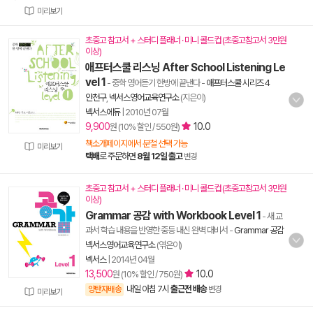
미리보기
초중고 참고서 + 스터디 플래너 · 미니 콜드컵 (초중고참고서 3만원
이상)
애프터스쿨 리스닝 After School Listening Le
vel 1
- 중학 영어듣기 한방에 끝낸다
-
애프터스쿨 시리즈 4
안천구
,
넥서스영어교육연구소
(지은이)
넥서스에듀
|
2010년 07월
9,900
10.0
원 (10% 할인 / 550원)
책소개페이지에서 분철 선택 가능
미리보기
택배
로 주문하면
8월 12일 출고
변경
초중고 참고서 + 스터디 플래너 · 미니 콜드컵 (초중고참고서 3만원
이상)
Grammar 공감 with Workbook Level 1
- 새 교
과서 학습 내용을 반영한 중등 내신 완벽 대비서
-
Grammar 공감
넥서스영어교육연구소
(엮은이)
넥서스
|
2014년 04월
13,500
10.0
원 (10% 할인 / 750원)
내일 아침 7시
출근전 배송
양탄자배송
변경
미리보기