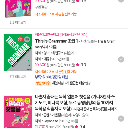
10,800
9.6
원 (10% 할인 / 600원)
구판절판
책소개페이지에서 분철 선택 가능
미리보기
행운 아크릴 북마크 (대상도서 2만원 이상)
This Is Grammar 초급 1
- 최신개정판
-
This Is Gram
mar (넥서스에듀)
넥서스영어교육연구소
(지은이)
넥서스에듀
|
2015년 05월
10,800
9.3
원 (10% 할인 / 600원)
책소개페이지에서 분철 선택 가능
미리보기
부록 : 워크북, 정답 및 해설
내일 아침 7시
출근전 배송
양탄자배송
변경
나혼자 끝내는 독학 일본어 첫걸음 (가나&한자 쓰
기노트, 미니북 포함, 무료 동영상강의 등 10가지
독학용 학습자료 포함)
-
나혼자 끝내는 독학 첫걸음 시리즈
넥서스콘텐츠개발팀
(지은이),
박영미
(강의)
넥서스Japanese
|
2016년 06월
11,700
9.4
원 (10% 할인 / 650원)