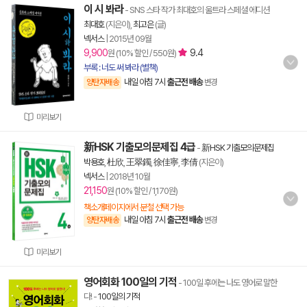
이 시 봐라
- SNS 스타 작가 최대호의 울트라 스페셜 에디션
최대호
(지은이),
최고은
(글)
넥서스
|
2015년 09월
9,900
9.4
원 (10% 할인 / 550원)
부록 : 너도 써 봐라 (별책)
내일 아침 7시
출근전 배송
양탄자배송
변경
미리보기
新HSK 기출모의문제집 4급
-
新HSK 기출모의문제집
박용호
,
杜欣
,
王翠鐲
,
徐佳寧
,
李倩
(지은이)
넥서스
|
2018년 10월
21,150
원 (10% 할인 / 1,170원)
책소개페이지에서 분철 선택 가능
내일 아침 7시
출근전 배송
양탄자배송
변경
미리보기
영어회화 100일의 기적
- 100일 후에는 나도 영어로 말한
다!
-
100일의 기적