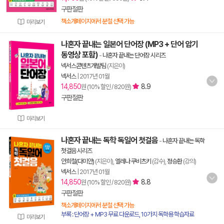
구판절판
책소개페이지에서 분철 선택 가능
미리보기
나혼자 끝내는 일본어 단어장 (MP3 + 단어 암기
동영상 포함)
-
나혼자 끝내는 단어장 시리즈
넥서스콘텐츠개발팀
(지은이)
넥서스
|
2017년 01월
14,850
8.9
원 (10% 할인 / 820원)
구판절판
미리보기
나혼자 끝내는 독학 독일어 첫걸음
-
나혼자 끝내는 독학
첫걸음 시리즈
안희철(다미안)
(지은이),
엘레나 쿠비츠키
(감수),
정승환
(강의)
넥서스
|
2017년 01월
14,850
8.8
원 (10% 할인 / 820원)
구판절판
책소개페이지에서 분철 선택 가능
부록 : 단어장 + MP3 무료 다운로드, 10가지 독학용 학습자료
미리보기