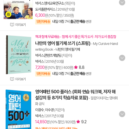
넥서스영어교육연구소
(엮은이)
도서출판넥서스
|
2016년 10월
6,300
원 (10% 할인 / 350원)
내일 아침 7시
출근전 배송
양탄자배송
변경
미리보기
책과 함께 무료배송 - 함께 사기 좋은 특가 도서 · 저가 도서 총집합
나만의 영어 필기체 쓰기 (스프링)
- My Cursive Hand
writing Book
-
나만의 영어 필기체
넥서스콘텐츠개발팀
(지은이)
넥서스
|
2016년 03월
7,200
8.8
원 (10% 할인 / 400원)
내일 아침 7시
출근전 배송
양탄자배송
변경
미리보기
영어패턴 500 플러스 (회화 연습 워크북, 저자 해
설강의 등 8가지 학습자료 포함)
- 말문이 터지는 영어회
화 공식
이광수
,
이수경
(지은이)
넥서스
|
2017년 03월
14,850
9.2
원 (10% 할인 / 820원)
책소개페이지에서 분철 선택 가능