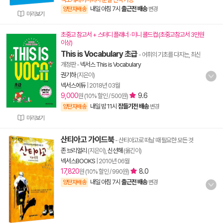
내일 아침 7시
출근전 배송
양탄자배송
변경
미리보기
초중고 참고서 + 스터디 플래너 · 미니 콜드컵 (초중고참고서 3만원
이상)
This is Vocabulary 초급
- 어휘의 기초를 다지는, 최신
개정판
-
넥서스 This is Vocabulary
권기하
(지은이)
넥서스에듀
|
2018년 03월
9,000
9.6
원 (10% 할인 / 500원)
내일 밤 11시
잠들기전 배송
양탄자배송
변경
미리보기
산티아고 가이드북
- 산티아고로 떠날 때 필요한 모든 것
존 브리얼리
(지은이),
신선해
(옮긴이)
넥서스BOOKS
|
2010년 06월
17,820
8.0
원 (10% 할인 / 990원)
내일 아침 7시
출근전 배송
양탄자배송
변경