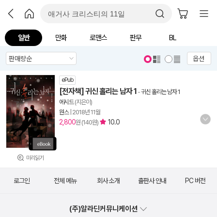
일반
만화
로맨스
판무
BL
옵션
ePub
[전자책] 귀신 홀리는 남자 1
-
귀신 홀리는 남자 1
에시드
(지은이)
원스
|
2018년 11월
2,800
10.0
원 (140원)
미리읽기
로그인
전체 메뉴
회사 소개
출판사 안내
PC 버전
(주)알라딘커뮤니케이션