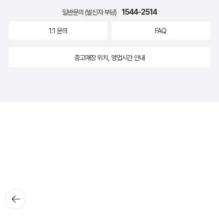
1544-2514
일반문의 (발신자 부담)
1:1 문의
FAQ
중고매장 위치, 영업시간 안내
뒤로가
기