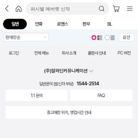
일반
만화
로맨스
판무
BL
옵션
로그인
전체 메뉴
회사 소개
출판사 안내
PC 버전
(주)알라딘커뮤니케이션
1544-2514
일반문의 (발신자 부담)
1:1 문의
FAQ
중고매장 위치, 영업시간 안내