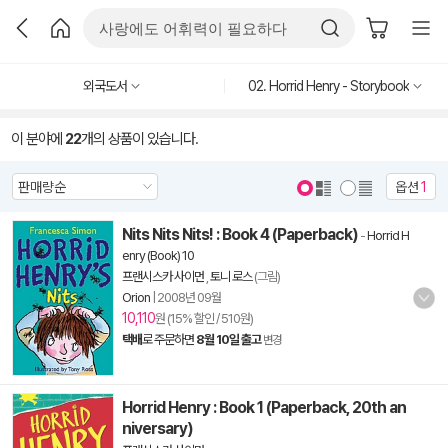
외국도서
02. Horrid Henry - Storybook
이 분야에
22
개의 상품이 있습니다.
옵션
1
Nits Nits Nits! : Book 4 (Paperback)
-
Horrid H
enry (Book) 10
프랜시스카 사이먼
,
토니 로스
(그림)
Orion
|
2008년 09월
10,110
원 (15% 할인 / 510원)
택배
로 주문하면
8월 10일 출고
변경
Horrid Henry : Book 1 (Paperback, 20th an
niversary)