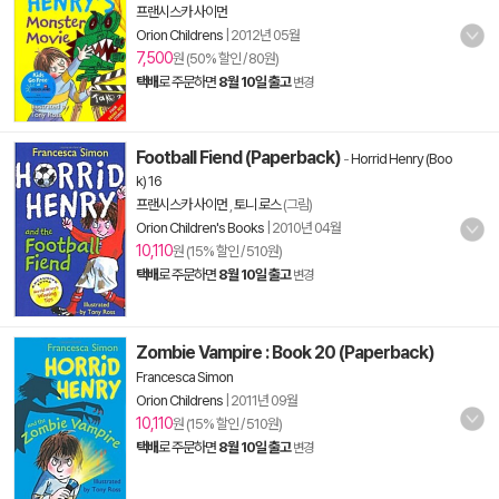
프랜시스카 사이먼
Orion Childrens
|
2012년 05월
7,500
원 (50% 할인 / 80원)
택배
로 주문하면
8월 10일 출고
변경
Football Fiend (Paperback)
-
Horrid Henry (Boo
k) 16
프랜시스카 사이먼
,
토니 로스
(그림)
Orion Children's Books
|
2010년 04월
10,110
원 (15% 할인 / 510원)
택배
로 주문하면
8월 10일 출고
변경
Zombie Vampire : Book 20 (Paperback)
Francesca Simon
Orion Childrens
|
2011년 09월
10,110
원 (15% 할인 / 510원)
택배
로 주문하면
8월 10일 출고
변경