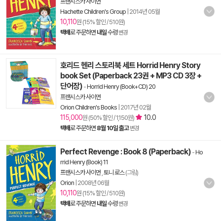
프랜시스카 사이먼
Hachette Children's Group
|
2014년 05월
10,110
원 (15% 할인 / 510원)
택배
로 주문하면
내일
수령
변경
호리드 헨리 스토리북 세트 Horrid Henry Story
book Set (Paperback 23권 + MP3 CD 3장 +
단어장)
-
Horrid Henry (Book+CD) 20
프랜시스카 사이먼
Orion Children's Books
|
2017년 02월
115,000
10.0
원 (50% 할인 / 1,150원)
택배
로 주문하면
8월 10일 출고
변경
Perfect Revenge : Book 8 (Paperback)
-
Ho
rrid Henry (Book) 11
프랜시스카 사이먼
,
토니 로스
(그림)
Orion
|
2008년 06월
10,110
원 (15% 할인 / 510원)
택배
로 주문하면
내일
수령
변경