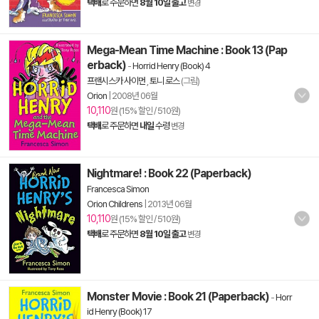
택배
로 주문하면
8월 10일 출고
변경
Mega-Mean Time Machine : Book 13 (Pap
erback)
-
Horrid Henry (Book) 4
프랜시스카 사이먼
,
토니 로스
(그림)
Orion
|
2008년 06월
10,110
원 (15% 할인 / 510원)
택배
로 주문하면
내일
수령
변경
Nightmare! : Book 22 (Paperback)
Francesca Simon
Orion Childrens
|
2013년 06월
10,110
원 (15% 할인 / 510원)
택배
로 주문하면
8월 10일 출고
변경
Monster Movie : Book 21 (Paperback)
-
Horr
id Henry (Book) 17