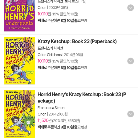
프랜시스카 사이먼
,
토니 로스
(그림)
Orion
|
2003년 08월
10,110
원 (15% 할인 / 510원)
택배
로 주문하면
8월 10일 출고
변경
Krazy Ketchup : Book 23 (Paperback)
프랜시스카 사이먼
Orion Childrens
|
2014년 06월
10,110
원 (15% 할인 / 510원)
택배
로 주문하면
8월 10일 출고
변경
Horrid Henry's Krazy Ketchup : Book 23 (P
ackage)
Francesca Simon
Orion
|
2014년 06월
11,520
원 (20% 할인 / 580원)
택배
로 주문하면
8월 10일 출고
변경