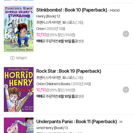
Stinkbombs! : Book 10 (Paperback)
-
Horrid
Henry (Book) 12
프랜시스카 사이먼
,
토니 로스
(그림)
Orion
|
2002년 10월
10,110
원 (15% 할인 / 510원)
택배
로 주문하면
8월 10일 출고
변경
미리보기
Rock Star : Book 19 (Paperback)
프랜시스카 사이먼
,
토니 로스
(그림)
Orion Children's Books
|
2010년 09월
10,110
원 (15% 할인 / 510원)
택배
로 주문하면
8월 10일 출고
변경
Underpants Panic : Book 11 (Paperback)
-
H
orrid Henry (Book) 13