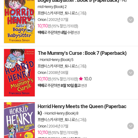
Bogey Babysitter : Book 9 (Paperback)
-
Ho
rrid Henry (Book) 2
프랜시스카 사이먼
,
토니 로스
(그림)
Orion
|
2002년 07월
10,110
원 (15% 할인 / 510원)
택배
로 주문하면
내일
수령
변경
The Mummy's Curse : Book 7 (Paperback)
-
Horrid Henry (Book) 5
프랜시스카 사이먼
,
토니 로스
(그림)
Orion
|
2008년 06월
10,110
10.0
원 (15% 할인 / 510원)
택배
로 주문하면
8월 10일 출고
변경
Horrid Henry Meets the Queen (Paperbac
k)
-
Horrid Henry (Book) 8
프랜시스카 사이먼
,
토니 로스
(그림)
Orion
|
2004년 07월
10,110
원 (15% 할인 / 510원)