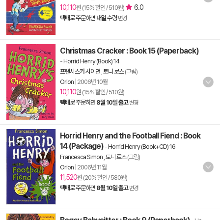
10,110
6.0
원 (15% 할인 / 510원)
택배
로 주문하면
내일
수령
변경
Christmas Cracker : Book 15 (Paperback)
-
Horrid Henry (Book) 14
프랜시스카 사이먼
,
토니 로스
(그림)
Orion
|
2006년 10월
10,110
원 (15% 할인 / 510원)
택배
로 주문하면
8월 10일 출고
변경
Horrid Henry and the Football Fiend : Book
14 (Package)
-
Horrid Henry (Book+CD) 16
Francesca Simon
,
토니 로스
(그림)
Orion
|
2006년 11월
11,520
원 (20% 할인 / 580원)
택배
로 주문하면
8월 10일 출고
변경