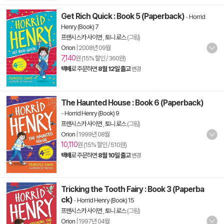
Get Rich Quick : Book 5 (Paperback)
-
Horrid
Henry (Book) 7
프랜시스카 사이먼
,
토니 로스
(그림)
Orion
|
2008년 09월
7,140
원 (15% 할인 / 360원)
택배
로 주문하면
8월 12일 출고
변경
The Haunted House : Book 6 (Paperback)
-
Horrid Henry (Book) 9
프랜시스카 사이먼
,
토니 로스
(그림)
Orion
|
1999년 08월
10,110
원 (15% 할인 / 510원)
택배
로 주문하면
8월 10일 출고
변경
Tricking the Tooth Fairy : Book 3 (Paperba
ck)
-
Horrid Henry (Book) 15
프랜시스카 사이먼
,
토니 로스
(그림)
Orion
|
1997년 04월