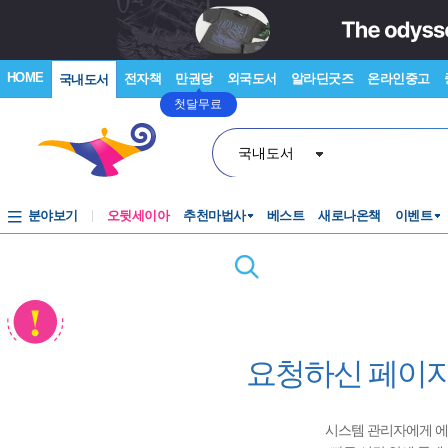
HOME
전자책
만권당
외국도서
알라딘굿즈
온라인중고
국내도서
첫달무료
국내도서
분야보기
오뒷세이아
추천마법사
베스트
새로나온책
이벤트
요청하신 페이지
시스템 관리자에게 에