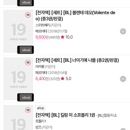
[전자책] [세트] [BL] 볼렌테 데오(Volente de
o) (총3권/완결)
스위트베리
(지은이)
페르마타
|
2018년 07월
9,600
10.0
원 (480원)
[전자책] [세트] [BL] 너이기에 나를 (총2권/완결)
마카롱
(지은이)
페르마타
|
2018년 04월
6,400
5.0
원 (320원)
ePub
[전자책] [BL] 킬링 미 소프틀리 1권
-
[BL] 킬링 미 소
프틀리 1
밤즈
(지은이)