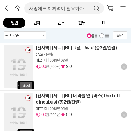
일반
만화
로맨스
판무
BL
옵션
[전자책] [세트] [BL] 그댈, 그리고 (총2권/완결)
밤즈
(지은이)
페르마타
|
2018년 03월
4,000
9.0
원 (200원)
[전자책] [세트] [BL] 더 리틀 인큐버스(The Littl
e Incubus) (총2권/완결)
페르마타
|
2018년 05월
6,000
9.9
원 (300원)