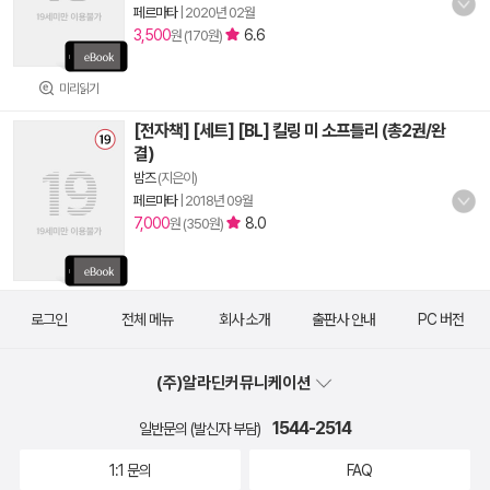
페르마타
|
2020년 02월
3,500
6.6
원 (170원)
미리읽기
[전자책] [세트] [BL] 킬링 미 소프틀리 (총2권/완
결)
밤즈
(지은이)
페르마타
|
2018년 09월
7,000
8.0
원 (350원)
로그인
전체 메뉴
회사 소개
출판사 안내
PC 버전
(주)알라딘커뮤니케이션
1544-2514
일반문의 (발신자 부담)
1:1 문의
FAQ