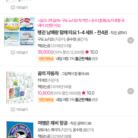
미리보기
<싫으니까 싫어> 구도 노리코 작가전 + 손수건(대상도서 포함 국
내서 2만원 이상)
펭귄 남매랑 함께 타요 1~4 세트 - 전4권
-
작은 곰자리
구도 노리코
(지은이),
윤수정
(옮긴이)
책읽는곰
|
2018년 03월
39,600
10.0
원 (10% 할인 / 2,200원)
미리보기
내일 아침 7시
출근전 배송
양탄자배송
변경
꿈의 자동차
-
그림책이 참 좋아 49
허아성
(지은이)
책읽는곰
|
2018년 06월
10,800
10.0
원 (10% 할인 / 600원)
내일 아침 7시
출근전 배송
양탄자배송
변경
미리보기
여행은 제비 항공
-
작은 곰자리 38
모토야스 게이지
(지은이),
윤수정
(옮긴이)
책읽는곰
|
2018년 08월