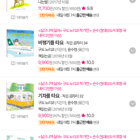
나는별
|
2017년 10월
11,700
9.8
원 (10% 할인 / 650원)
내일 아침 7시
출근전 배송
양탄자배송
변경
미리보기
<싫으니까 싫어> 구도 노리코 작가전 + 손수건(대상도서 포함 국
내서 2만원 이상)
비행기를 타요
-
작은 곰자리 34
구도 노리코
(지은이),
윤수정
(옮긴이)
책읽는곰
|
2018년 03월
9,900
10.0
원 (10% 할인 / 550원)
미리보기
내일 아침 7시
출근전 배송
양탄자배송
변경
<싫으니까 싫어> 구도 노리코 작가전 + 손수건(대상도서 포함 국
내서 2만원 이상)
기차를 타요
-
작은 곰자리 32
구도 노리코
(지은이),
윤수정
(옮긴이)
책읽는곰
|
2018년 03월
9,900
10.0
원 (10% 할인 / 550원)
미리보기
내일 아침 7시
출근전 배송
양탄자배송
변경
<싫으니까 싫어> 구도 노리코 작가전 + 손수건(대상도서 포함 국