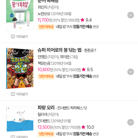
문어 목욕탕
최민지
(지은이)
노란상상
|
2018년 08월
11,700
9.4
원 (10% 할인 / 650원)
내일 밤 11시
잠들기전 배송
양탄자배송
변경
미리보기
슈퍼 히어로의 똥 닦는 법
-
튼튼곰 7
안영은
(지은이),
최미란
(그림)
책읽는곰
|
2018년 04월
10,800
9.5
원 (10% 할인 / 600원)
내일 밤 11시
잠들기전 배송
양탄자배송
변경
미리보기
파랑 오리
-
킨더랜드 픽처북스 12
릴리아
(지은이)
킨더랜드
|
2018년 01월
13,500
10.0
원 (10% 할인 / 750원)
내일 밤 11시
잠들기전 배송
양탄자배송
변경
미리보기