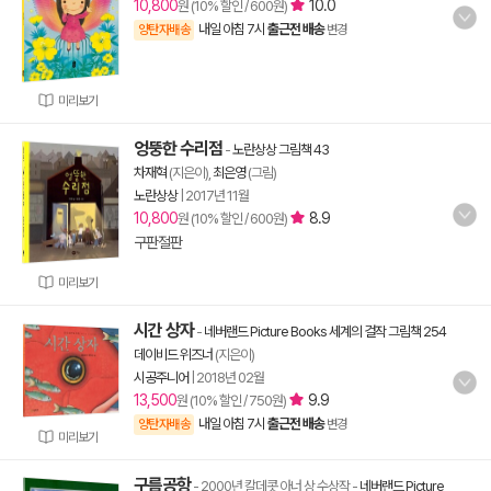
10,800
10.0
원 (10% 할인 / 600원)
내일 아침 7시
출근전 배송
양탄자배송
변경
미리보기
엉뚱한 수리점
-
노란상상 그림책 43
차재혁
(지은이),
최은영
(그림)
노란상상
|
2017년 11월
10,800
8.9
원 (10% 할인 / 600원)
구판절판
미리보기
시간 상자
-
네버랜드 Picture Books 세계의 걸작 그림책 254
데이비드 위즈너
(지은이)
시공주니어
|
2018년 02월
13,500
9.9
원 (10% 할인 / 750원)
내일 아침 7시
출근전 배송
양탄자배송
변경
미리보기
구름공항
- 2000년 칼데콧 아너 상 수상작
-
네버랜드 Picture