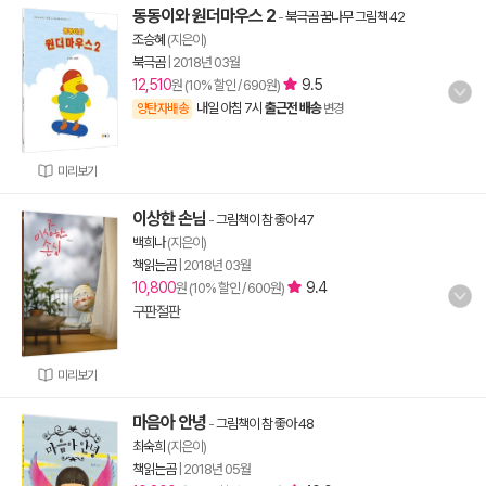
동동이와 원더마우스 2
-
북극곰 꿈나무 그림책 42
조승혜
(지은이)
북극곰
|
2018년 03월
12,510
9.5
원 (10% 할인 / 690원)
내일 아침 7시
출근전 배송
양탄자배송
변경
미리보기
이상한 손님
-
그림책이 참 좋아 47
백희나
(지은이)
책읽는곰
|
2018년 03월
10,800
9.4
원 (10% 할인 / 600원)
구판절판
미리보기
마음아 안녕
-
그림책이 참 좋아 48
최숙희
(지은이)
책읽는곰
|
2018년 05월