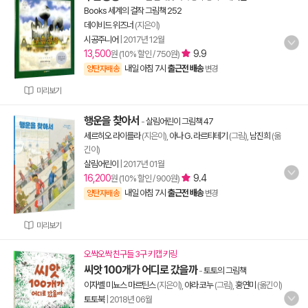
Books 세계의 걸작 그림책 252
데이비드 위즈너
(지은이)
시공주니어
|
2017년 12월
13,500
9.9
원 (10% 할인 / 750원)
내일 아침 7시
출근전 배송
양탄자배송
변경
미리보기
행운을 찾아서
-
살림어린이 그림책 47
세르히오 라이를라
(지은이),
아나 G. 라르티테기
(그림),
남진희
(옮
긴이)
살림어린이
|
2017년 01월
16,200
9.4
원 (10% 할인 / 900원)
내일 아침 7시
출근전 배송
양탄자배송
변경
미리보기
오싹오싹 친구들 3구 키캡 키링
씨앗 100개가 어디로 갔을까
-
토토의 그림책
이자벨 미뇨스 마르틴스
(지은이),
야라 코누
(그림),
홍연미
(옮긴이)
토토북
|
2018년 06월