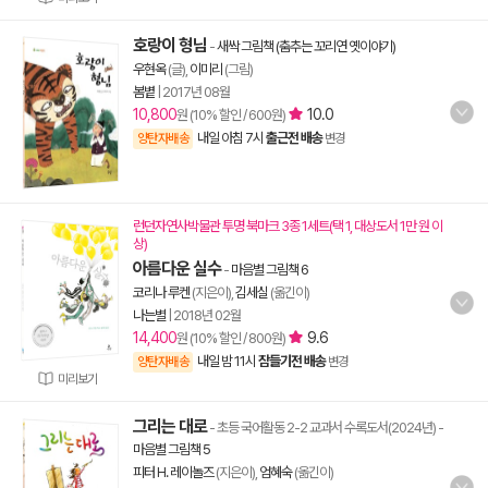
호랑이 형님
-
새싹 그림책 (춤추는 꼬리연 옛이야기)
우현옥
(글),
이미리
(그림)
봄볕
|
2017년 08월
10,800
10.0
원 (10% 할인 / 600원)
내일 아침 7시
출근전 배송
양탄자배송
변경
런던자연사박물관 투명 북마크 3종 1세트(택 1, 대상도서 1만 원 이
상)
아름다운 실수
-
마음별 그림책 6
코리나 루켄
(지은이),
김세실
(옮긴이)
나는별
|
2018년 02월
14,400
9.6
원 (10% 할인 / 800원)
내일 밤 11시
잠들기전 배송
양탄자배송
변경
미리보기
그리는 대로
- 초등 국어활동 2-2 교과서 수록도서(2024년)
-
마음별 그림책 5
피터 H. 레이놀즈
(지은이),
엄혜숙
(옮긴이)