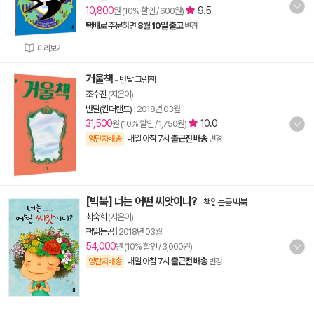
10,800
9.5
원 (10% 할인 / 600원)
택배
로 주문하면
8월 10일 출고
변경
미리보기
거울책
-
반달 그림책
조수진
(지은이)
반달(킨더랜드)
|
2018년 03월
31,500
10.0
원 (10% 할인 / 1,750원)
내일 아침 7시
출근전 배송
양탄자배송
변경
[빅북] 너는 어떤 씨앗이니?
-
책읽는곰 빅북
최숙희
(지은이)
책읽는곰
|
2018년 03월
54,000
원 (10% 할인 / 3,000원)
내일 아침 7시
출근전 배송
양탄자배송
변경