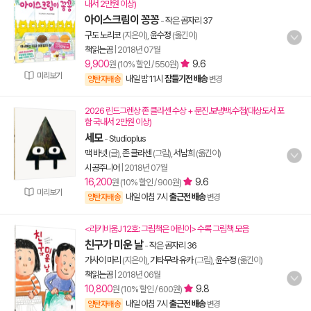
내서 2만원 이상)
아이스크림이 꽁꽁
-
작은 곰자리 37
구도 노리코
(지은이),
윤수정
(옮긴이)
책읽는곰
|
2018년 07월
9,900
9.6
원 (10% 할인 / 550원)
미리보기
내일 밤 11시
잠들기전 배송
양탄자배송
변경
2026 린드그렌상 존 클라센 수상 + 문진.보냉백.수첩(대상도서 포
함 국내서 2만원 이상)
세모
-
Studioplus
맥 바넷
(글),
존 클라센
(그림),
서남희
(옮긴이)
시공주니어
|
2018년 07월
16,200
9.6
원 (10% 할인 / 900원)
미리보기
내일 아침 7시
출근전 배송
양탄자배송
변경
<라키비움J 12호: 그림책은 어린이> 수록 그림책 모음
친구가 미운 날
-
작은 곰자리 36
가사이 마리
(지은이),
기타무라 유카
(그림),
윤수정
(옮긴이)
책읽는곰
|
2018년 06월
10,800
9.8
원 (10% 할인 / 600원)
내일 아침 7시
출근전 배송
양탄자배송
변경