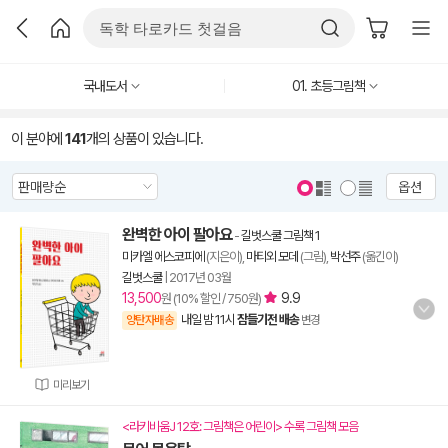
국내도서
01. 초등그림책
이 분야에
141
개의 상품이 있습니다.
옵션
완벽한 아이 팔아요
-
길벗스쿨 그림책 1
미카엘 에스코피에
(지은이),
마티외 모데
(그림),
박선주
(옮긴이)
길벗스쿨
|
2017년 03월
13,500
9.9
원 (10% 할인 / 750원)
내일 밤 11시
잠들기전 배송
양탄자배송
변경
미리보기
<라키비움J 12호: 그림책은 어린이> 수록 그림책 모음