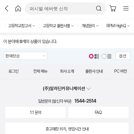
고등학교참고서
고등학교 출판사별
개념원리
RPM HighQ
이 분야에
0
개의 상품이 있습니다.
옵션
로그인
전체 메뉴
회사 소개
출판사 안내
PC 버전
(주)알라딘커뮤니케이션
1544-2514
일반문의 (발신자 부담)
1:1 문의
FAQ
중고매장 위치, 영업시간 안내