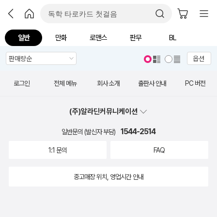
일반
만화
로맨스
판무
BL
옵션
로그인
전체 메뉴
회사 소개
출판사 안내
PC 버전
(주)알라딘커뮤니케이션
1544-2514
일반문의 (발신자 부담)
1:1 문의
FAQ
중고매장 위치, 영업시간 안내