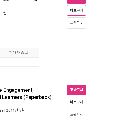
바로구매
년 1월
보관함
판매자 중고
-
te Engagement,
장바구니
l Learners (Paperback)
바로구매
ss
| 2011년 5월
보관함