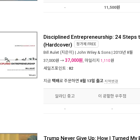
-
11,500원
Disciplined Entrepreneurship: 24 Steps 
(Hardcover)
정가제
FREE
Bill Aulet
(지은이) |
John Wiley & Sons
| 2013년 8월
37,000원
37,000
원 →
, 마일리지
원
1,110
세일즈포인트 :
82
지금
택배
로 주문하면
8월 13일 출고
지역변경
알라딘 중고
이 광활한 우주점
-
-
Trump Never Give Up: How I Turned My B