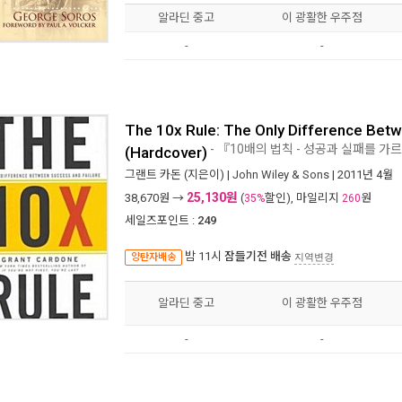
알라딘 중고
이 광활한 우주점
-
-
The 10x Rule: The Only Difference Betw
- 『10배의 법칙 - 성공과 실패를 
(Hardcover)
그랜트 카돈
(지은이) |
John Wiley & Sons
| 2011년 4월
25,130원
38,670
원 →
(
할인), 마일리지
원
35%
260
세일즈포인트 :
249
밤 11시
잠들기전 배송
양탄자배송
지역변경
알라딘 중고
이 광활한 우주점
-
-