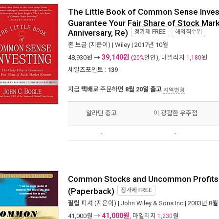
The Little Book of Common Sense Invest
Guarantee Your Fair Share of Stock Mark
Anniversary, Re)
정가제
FREE
해외직수입
존 보글
(지은이) |
Wiley
| 2017년 10월
39,140원
48,930
원 →
(
할인), 마일리지
원
20%
1,180
세일즈포인트 :
139
지금
택배
로 주문하면
8월 20일 출고
지역변경
알라딘 중고
이 광활한 우주점
-
-
Common Stocks and Uncommon Profits a
(Paperback)
정가제
FREE
필립 피셔
(지은이) |
John Wiley & Sons Inc
| 2003년 8월
41,000원
41,000
원 →
, 마일리지
원
1,230