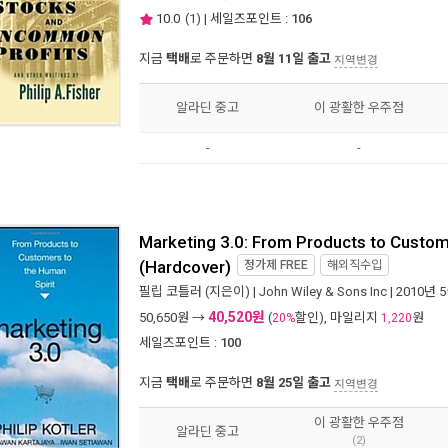
10.0
(
1
) | 세일즈포인트 :
106
지금
택배
로 주문하면
8월 11일 출고
지역변경
알라딘 중고
이 광활한 우주점
-
-
Marketing 3.0: From Products to Custom
(Hardcover)
정가제
FREE
해외직수입
필립 코틀러
(지은이) |
John Wiley & Sons Inc
| 2010년 
40,520원
50,650
원 →
(
할인), 마일리지
원
20%
1,220
세일즈포인트 :
100
지금
택배
로 주문하면
8월 25일 출고
지역변경
이 광활한 우주점
알라딘 중고
(2)