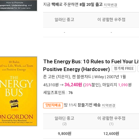
지금
택배
로 주문하면
8월 20일 출고
지역변경
알라딘 중고
이 광활한 우주점
-
-
The Energy Bus: 10 Rules to Fuel Your L
Positive Energy (Hardcover)
정가제
FREE
존 고든
(지은이),
켄 블랜차드
|
Wiley
| 2007년 1월
36,240원
45,310
원 →
(
할인), 마일리지
원
20%
1,090
세일즈포인트 :
76
밤 11시
잠들기전 배송
양탄자배송
지역변경
알라딘 중고
이 광활한 우주점
(2)
(1)
9,800원
12,600원