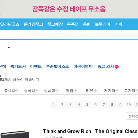
알라딘굿즈
온라인중고
중고매장
우주점
음반
블루레이
커피
서
온책
특가도서
이벤트
수준별베스트
어린이영어
중고 외서
N
Lexile®
5백원부터
기
91
개의 상품이 있습니다.
수준별베스트
중고 외서
출시일순
등록일순
상품명순
평점순
리뷰순
저가격순
고가격
1
2
3
4
5
6
7
8
9
10
1
전체
Think and Grow Rich : The Original Class