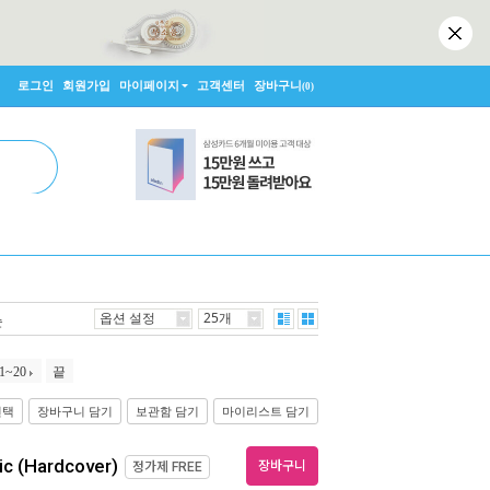
로그인
회원가입
마이페이지
고객센터
장바구니
(0)
옵션 설정
25개
순
1~20
끝
선택
장바구니 담기
보관함 담기
마이리스트 담기
ic (Hardcover)
장바구니
정가제
FREE