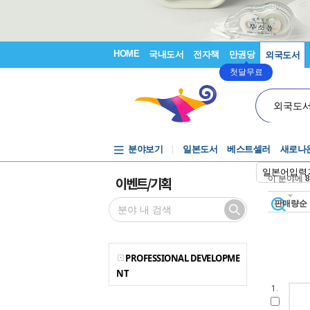
HOME
국내도서
전자책
만권당
외국도서
첫달무료
외국도
분야보기
일본도서
베스트셀러
새로나
일본어입력
이벤트/기획
이 분야에
8
판매량순
PROFESSIONAL DEVELOPME
NT
1.