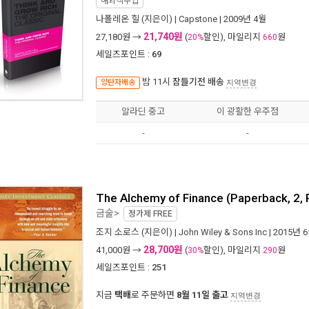
해외직수입
나폴레온 힐
(지은이) |
Capstone
| 2009년 4월
21,740원
27,180
원 →
(
할인), 마일리지
원
20%
660
세일즈포인트 :
69
밤 11시
잠들기전 배송
양탄자배송
지역변경
알라딘 중고
이 광활한 우주점
-
-
The Alchemy of Finance (Paperback, 2, 
금술>
정가제
FREE
조지 소로스
(지은이) |
John Wiley & Sons Inc
| 2015년 
28,700원
41,000
원 →
(
할인), 마일리지
원
30%
290
세일즈포인트 :
251
지금
택배
로 주문하면
8월 11일 출고
지역변경