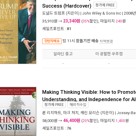
Success (Hardcover)
정가제
FREE
도널드 트럼프
(지은이) |
John Wiley & Sons Inc
| 2008
23,340원
35,910
원 →
(
할인), 마일리지
원
35%
240
세일즈포인트 :
81
밤 11시
잠들기전 배송
양탄자배송
지역변경
알라딘 중고
이 광활한 우주점
-
-
Making Thinking Visible: How to Promo
Understanding, and Independence for Al
정가제
FREE
해외직수입
론 리치하트
,
마크 처치
,
캐린 모리슨
(지은이) |
Jossey-Ba
46,400원
58,000
원 →
(
할인), 마일리지
원
20%
1,400
세일즈포인트 :
76