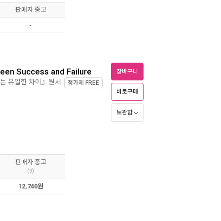
판매자 중고
-
een Success and Failure
장바구니
가르는 유일한 차이』원서
정가제
FREE
바로구매
보관함
판매자 중고
(9)
12,740원