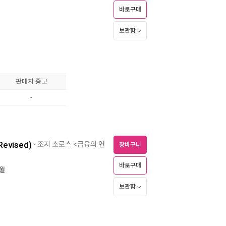
바로구매
보관함
판매자 중고
-
Revised)
- 조지 소로스 <금융의 연
장바구니
바로구매
6월
보관함