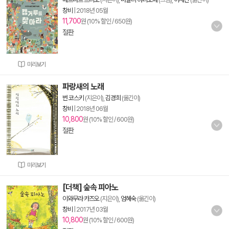
창비
|
2018년 05월
11,700
원 (10% 할인 / 650원)
절판
미리보기
파랑새의 노래
번 코스키
(지은이),
김경희
(옮긴이)
창비
|
2018년 06월
10,800
원 (10% 할인 / 600원)
절판
미리보기
[더책] 숲속 피아노
이와무라 카즈오
(지은이),
엄혜숙
(옮긴이)
창비
|
2017년 03월
10,800
원 (10% 할인 / 600원)