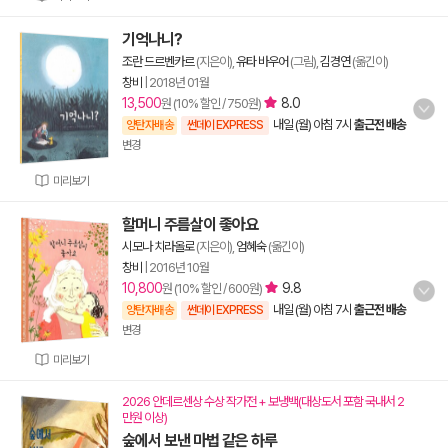
기억나니?
조란 드르벤카르
(지은이),
유타 바우어
(그림),
김경연
(옮긴이)
창비
|
2018년 01월
13,500
8.0
원 (10% 할인 / 750원)
내일 (월) 아침 7시
출근전 배송
양탄자배송
썬데이 EXPRESS
변경
미리보기
할머니 주름살이 좋아요
시모나 치라올로
(지은이),
엄혜숙
(옮긴이)
창비
|
2016년 10월
10,800
9.8
원 (10% 할인 / 600원)
내일 (월) 아침 7시
출근전 배송
양탄자배송
썬데이 EXPRESS
변경
미리보기
2026 안데르센상 수상 작가전 + 보냉백(대상도서 포함 국내서 2
만원 이상)
숲에서 보낸 마법 같은 하루