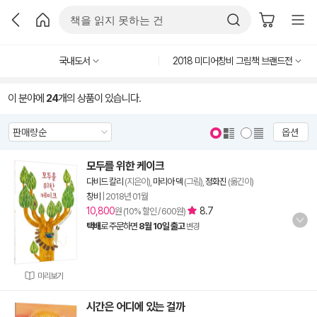
국내도서
2018 미디어창비 그림책 브랜드전
이 분야에
24
개의 상품이 있습니다.
옵션
모두를 위한 케이크
다비드 칼리
(지은이),
마리아 덱
(그림),
정화진
(옮긴이)
창비
|
2018년 01월
10,800
8.7
원 (10% 할인 / 600원)
택배
로 주문하면
8월 10일 출고
변경
미리보기
시간은 어디에 있는 걸까