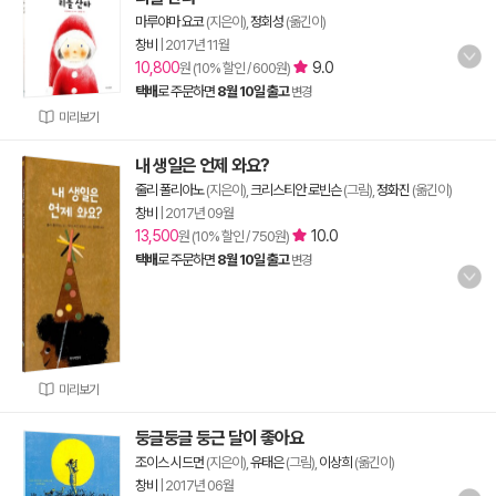
마루야마 요코
(지은이),
정회성
(옮긴이)
창비
|
2017년 11월
10,800
9.0
원 (10% 할인 / 600원)
택배
로 주문하면
8월 10일 출고
변경
미리보기
내 생일은 언제 와요?
줄리 폴리아노
(지은이),
크리스티안 로빈슨
(그림),
정화진
(옮긴이)
창비
|
2017년 09월
13,500
10.0
원 (10% 할인 / 750원)
택배
로 주문하면
8월 10일 출고
변경
미리보기
둥글둥글 둥근 달이 좋아요
조이스 시드먼
(지은이),
유태은
(그림),
이상희
(옮긴이)
창비
|
2017년 06월