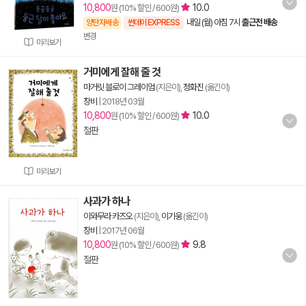
10,800
10.0
원 (10% 할인 / 600원)
내일 (월) 아침 7시
출근전 배송
양탄자배송
썬데이 EXPRESS
변경
미리보기
거미에게 잘해 줄 것
마거릿 블로이 그레이엄
(지은이),
정화진
(옮긴이)
창비
|
2018년 03월
10,800
10.0
원 (10% 할인 / 600원)
절판
미리보기
사과가 하나
이와무라 카즈오
(지은이),
이기웅
(옮긴이)
창비
|
2017년 06월
10,800
9.8
원 (10% 할인 / 600원)
절판