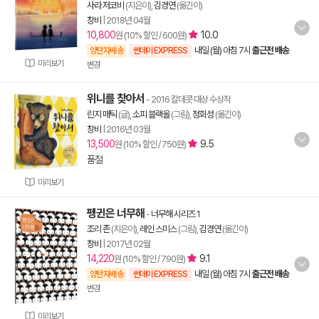
사라 저코비
(지은이),
김경연
(옮긴이)
창비
|
2018년 04월
10,800
10.0
원 (10% 할인 / 600원)
내일 (월) 아침 7시
출근전 배송
양탄자배송
썬데이 EXPRESS
미리보기
변경
위니를 찾아서
- 2016 칼데콧 대상 수상작
린지 매틱
(글),
소피 블랙올
(그림),
정회성
(옮긴이)
창비
|
2016년 03월
13,500
9.5
원 (10% 할인 / 750원)
품절
미리보기
펭귄은 너무해
-
너무해 시리즈 1
조리 존
(지은이),
레인 스미스
(그림),
김경연
(옮긴이)
창비
|
2017년 02월
14,220
9.1
원 (10% 할인 / 790원)
내일 (월) 아침 7시
출근전 배송
양탄자배송
썬데이 EXPRESS
변경
미리보기