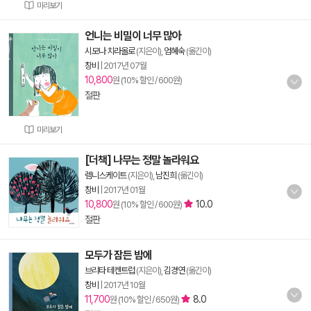
미리보기
언니는 비밀이 너무 많아
시모나 치라올로
(지은이),
엄혜숙
(옮긴이)
창비
|
2017년 07월
10,800
원 (10% 할인 / 600원)
절판
미리보기
[더책] 나무는 정말 놀라워요
렘니스케이트
(지은이),
남진희
(옮긴이)
창비
|
2017년 01월
10,800
10.0
원 (10% 할인 / 600원)
절판
모두가 잠든 밤에
브리타 테켄트럽
(지은이),
김경연
(옮긴이)
창비
|
2017년 10월
11,700
8.0
원 (10% 할인 / 650원)