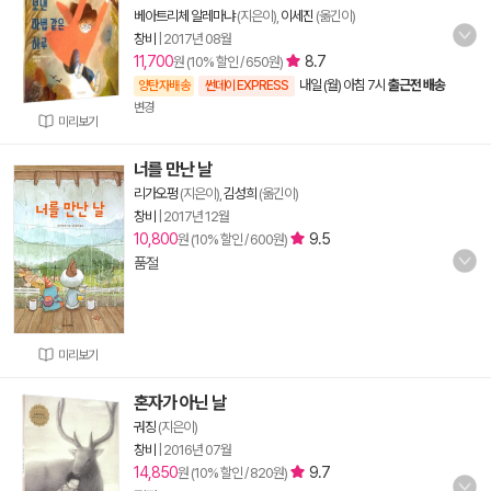
베아트리체 알레마냐
(지은이),
이세진
(옮긴이)
창비
|
2017년 08월
11,700
8.7
원 (10% 할인 / 650원)
내일 (월) 아침 7시
출근전 배송
양탄자배송
썬데이 EXPRESS
변경
미리보기
너를 만난 날
리가오펑
(지은이),
김성희
(옮긴이)
창비
|
2017년 12월
10,800
9.5
원 (10% 할인 / 600원)
품절
미리보기
혼자가 아닌 날
궈징
(지은이)
창비
|
2016년 07월
14,850
9.7
원 (10% 할인 / 820원)