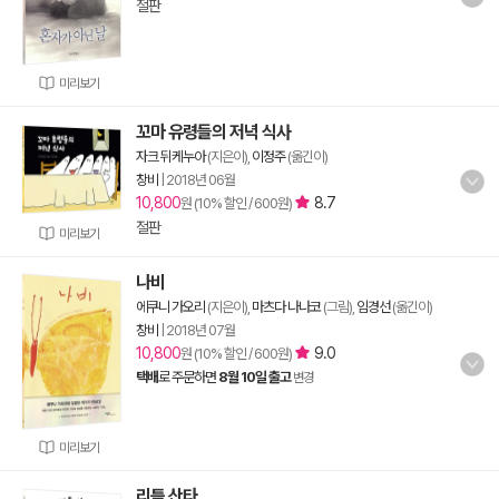
절판
미리보기
꼬마 유령들의 저녁 식사
자크 뒤케누아
(지은이),
이정주
(옮긴이)
창비
|
2018년 06월
10,800
8.7
원 (10% 할인 / 600원)
절판
미리보기
나비
에쿠니 가오리
(지은이),
마츠다 나나코
(그림),
임경선
(옮긴이)
창비
|
2018년 07월
10,800
9.0
원 (10% 할인 / 600원)
택배
로 주문하면
8월 10일 출고
변경
미리보기
리틀 산타