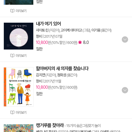
절판
미리보기
내가 여기 있어
사이토 린
(지은이),
고이케 아미이고
(그림),
이기웅
(옮긴이)
창비
|
2017년 07월
10,800
8.0
원 (10% 할인 / 600원)
절판
미리보기
할아버지의 새 의자를 찾습니다
김지연
(지은이),
정회성
(옮긴이)
창비
|
2017년 11월
10,800
원 (10% 할인 / 600원)
절판
미리보기
캥거루를 찾아라
- 15가지 숨은그림찾기 놀이
베르나르 프리오
(지은이),
마갈리 아티오베
(그림),
이세진
(옮긴이)