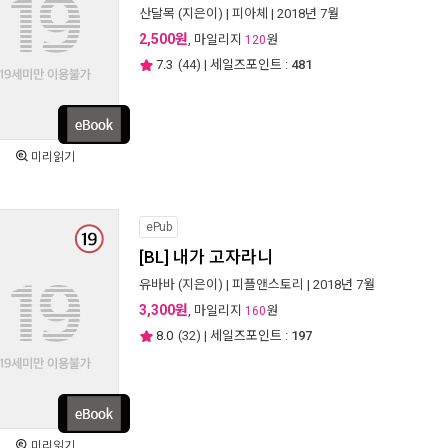
산달목
(지은이) |
피아체
| 2018년 7월
2,500원
, 마일리지
원
120
7.3
(
44
) | 세일즈포인트 :
481
미리읽기
ePub
[BL] 내가 고자라니
유바바
(지은이) |
피플앤스토리
| 2018년 7월
3,300원
, 마일리지
원
160
8.0
(
32
) | 세일즈포인트 :
197
미리읽기