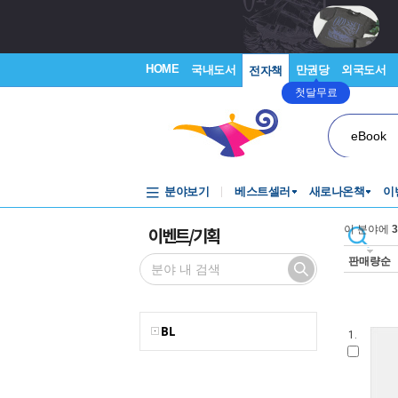
HOME
국내도서
만권당
외국도서
전자책
첫달무료
eBook
분야보기
베스트셀러
새로나온책
이
이벤트/기획
이 분야에
3
판매량순
BL
1.