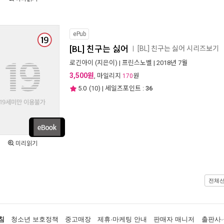
ePub
[BL] 친구는 싫어
[BL] 친구는 싫어 시리즈보기
ㅣ
로긴아이
(지은이) |
프린스노벨
| 2018년 7월
3,500원
, 마일리지
원
170
5.0
(
10
) | 세일즈포인트 :
36
미리읽기
전체
침
청소년 보호정책
중고매장
제휴·마케팅 안내
판매자 매니저
출판사·