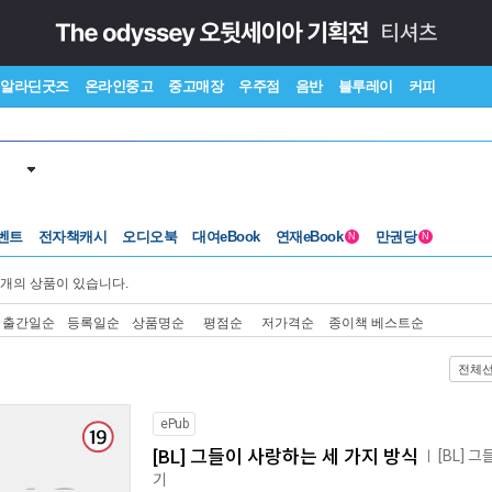
알라딘굿즈
온라인중고
중고매장
우주점
음반
블루레이
커피
벤트
전자책캐시
오디오북
대여eBook
연재eBook
만권당
N
N
개의 상품이 있습니다.
출간일순
등록일순
상품명순
평점순
저가격순
종이책 베스트순
전체
ePub
[BL] 그들이 사랑하는 세 가지 방식
[BL] 
ㅣ
기