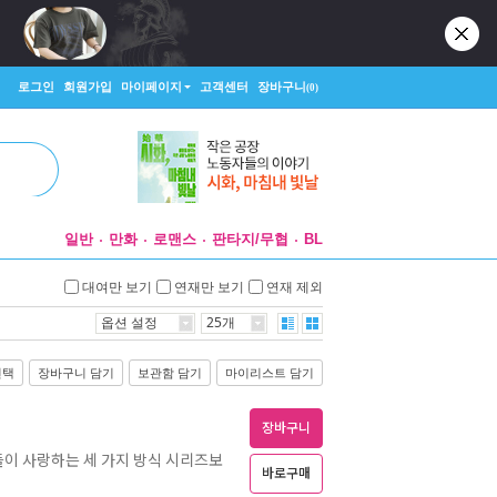
로그인
회원가입
마이페이지
고객센터
장바구니
(0)
일반
만화
로맨스
판타지/무협
BL
대여만 보기
연재만 보기
연재 제외
옵션 설정
25개
선택
장바구니 담기
보관함 담기
마이리스트 담기
장바구니
그들이 사랑하는 세 가지 방식 시리즈보
바로구매