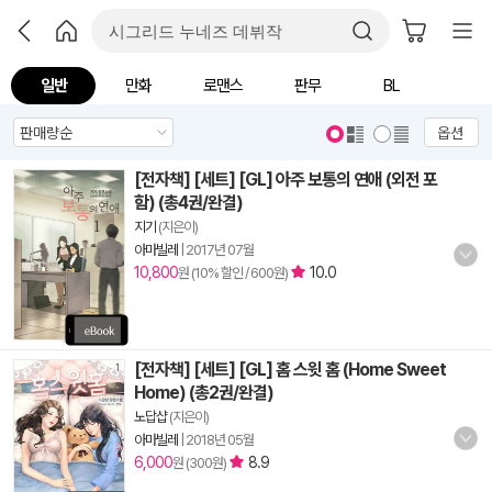
일반
만화
로맨스
판무
BL
옵션
[전자책] [세트] [GL] 아주 보통의 연애 (외전 포
함) (총4권/완결)
지기
(지은이)
아마빌레
|
2017년 07월
10,800
10.0
원 (10% 할인 / 600원)
[전자책] [세트] [GL] 홈 스윗 홈 (Home Sweet
Home) (총2권/완결)
노답샵
(지은이)
아마빌레
|
2018년 05월
6,000
8.9
원 (300원)