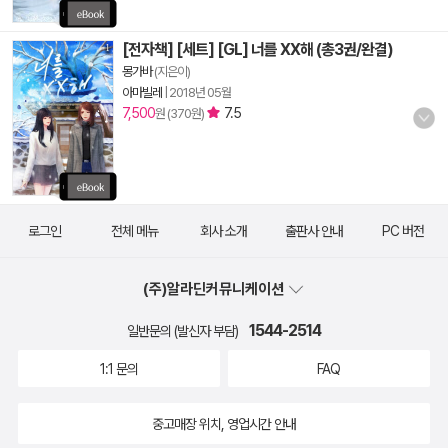
[전자책] [세트] [GL] 너를 XX해 (총3권/완결)
몽가바
(지은이)
아마빌레
|
2018년 05월
7,500
7.5
원 (370원)
로그인
전체 메뉴
회사 소개
출판사 안내
PC 버전
(주)알라딘커뮤니케이션
1544-2514
일반문의 (발신자 부담)
1:1 문의
FAQ
중고매장 위치, 영업시간 안내