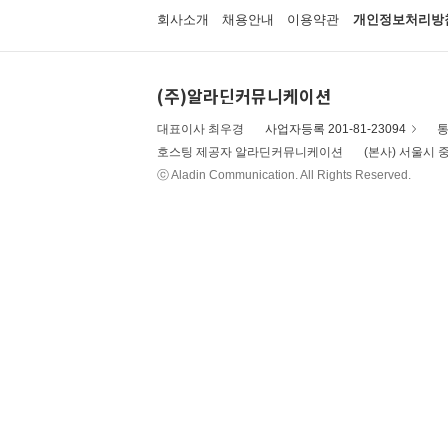
회사소개
채용안내
이용약관
개인정보처리방
(주)알라딘커뮤니케이션
대표이사 최우경
사업자등록 201-81-23094
통
호스팅 제공자 알라딘커뮤니케이션
(본사) 서울시 중
ⓒ Aladin Communication. All Rights Reserved.