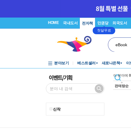
HOME
국내도서
만권당
외국도서
전자책
첫달무료
eBook
분야보기
베스트셀러
새로나온책
이
이벤트/기획
이 분야에
0
판매량순
신작