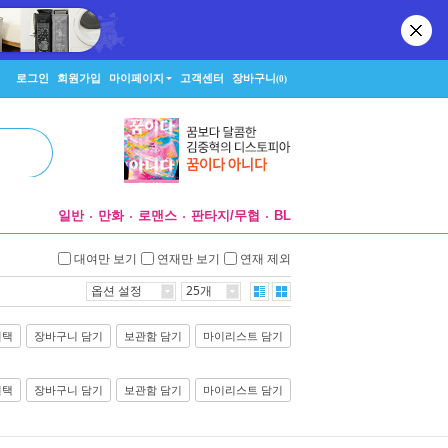
로그인
회원가입
마이페이지
고객센터
장바구니
(0)
일반
만화
로맨스
판타지/무협
BL
대여만 보기
연재만 보기
연재 제외
옵션 설정
25개
선택
장바구니 담기
보관함 담기
마이리스트 담기
선택
장바구니 담기
보관함 담기
마이리스트 담기