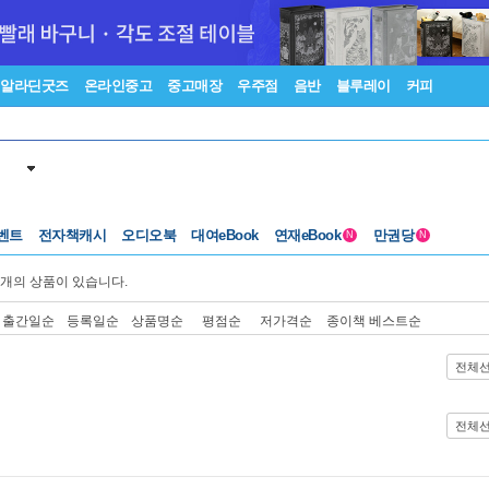
알라딘굿즈
온라인중고
중고매장
우주점
음반
블루레이
커피
벤트
전자책캐시
오디오북
대여eBook
연재eBook
만권당
N
N
개의 상품이 있습니다.
출간일순
등록일순
상품명순
평점순
저가격순
종이책 베스트순
전체
전체