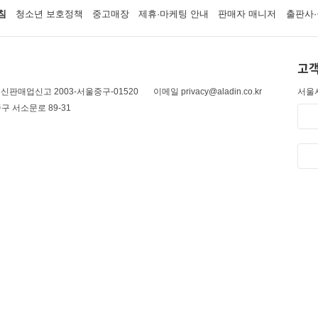
침
청소년 보호정책
중고매장
제휴·마케팅 안내
판매자 매니저
출판사·
고객
신판매업신고 2003-서울중구-01520
이메일 privacy@aladin.co.kr
서울시
구 서소문로 89-31