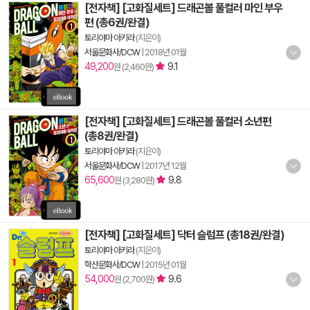
[전자책] [고화질세트] 드래곤볼 풀컬러 마인 부우
편 (총6권/완결)
토리야마 아키라
(지은이)
서울문화사/DCW
|
2018년 01월
49,200
9.1
원 (2,460원)
[전자책] [고화질세트] 드래곤볼 풀컬러 소년편
(총8권/완결)
토리야마 아키라
(지은이)
서울문화사/DCW
|
2017년 12월
65,600
9.8
원 (3,280원)
[전자책] [고화질세트] 닥터 슬럼프 (총18권/완결)
토리야마 아키라
(지은이)
학산문화사/DCW
|
2015년 01월
54,000
9.6
원 (2,700원)