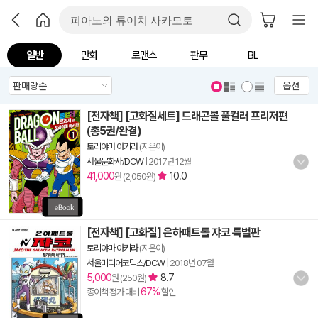
일반
만화
로맨스
판무
BL
옵션
[전자책] [고화질세트] 드래곤볼 풀컬러 프리저편
(총5권/완결)
토리야마 아키라
(지은이)
서울문화사/DCW
|
2017년 12월
41,000
10.0
원 (2,050원)
[전자책] [고화질] 은하패트롤 쟈코 특별판
토리야마 아키라
(지은이)
서울미디어코믹스/DCW
|
2018년 07월
5,000
8.7
원 (250원)
67%
종이책 정가 대비
할인