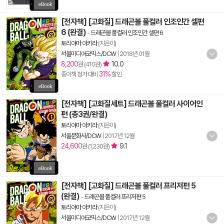
[전자책] [고화질] 드래곤볼 풀컬러 인조인간 셀편
6 (완결)
-
드래곤볼 풀컬러 인조인간 셀편 6
토리야마 아키라
(지은이)
서울미디어코믹스/DCW
|
2018년 01월
8,200
10.0
원 (410원)
31%
종이책 정가 대비
할인
[전자책] [고화질세트] 드래곤볼 풀컬러 사이어인
편 (총3권/완결)
토리야마 아키라
(지은이)
서울문화사/DCW
|
2017년 12월
24,600
9.1
원 (1,230원)
[전자책] [고화질] 드래곤볼 풀컬러 프리저편 5
(완결)
-
드래곤볼 풀컬러 프리저편 5
토리야마 아키라
(지은이)
서울미디어코믹스/DCW
|
2017년 12월