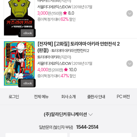
마사카즈 카츠라
(지은이)
서울미디어코믹스/DCW
|
2018년 07월
3,000
8.0
원 (150원)
62%
종이책 정가 대비
할인
[전자책] [고화질] 토리야마 아키라 만한전석 2
(완결)
-
토리야마 아키라 만한전석 2
토리야마 아키라
(지은이)
서울미디어코믹스/DCW
|
2018년 07월
4,000
10.0
원 (200원)
47%
종이책 정가 대비
할인
로그인
전체 메뉴
회사 소개
출판사 안내
PC 버전
(주)알라딘커뮤니케이션
1544-2514
일반문의 (발신자 부담)