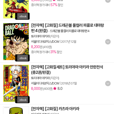
57%
종이책 정가 대비
할인
[전자책] [고화질] 드래곤볼 풀컬러 피콜로 대마왕
편 4 (완결)
-
드래곤볼 풀컬러 피콜로 대마왕편 4
토리야마 아키라
(지은이)
서울미디어코믹스/DCW
|
2017년 12월
8,200
원 (410원)
31%
종이책 정가 대비
할인
[전자책] [고화질세트] 토리야마 아키라 만한전석
(총2권/완결)
토리야마 아키라
(지은이)
서울미디어코믹스/DCW
|
2018년 07월
8,000
8.0
원 (400원)
[전자책] [고화질] 카츠라 아키라