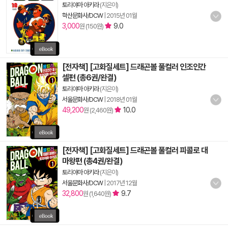
토리야마 아키라
(지은이)
학산문화사/DCW
|
2015년 01월
3,000
9.0
원 (150원)
[전자책] [고화질세트] 드래곤볼 풀컬러 인조인간
셀편 (총6권/완결)
토리야마 아키라
(지은이)
서울문화사/DCW
|
2018년 01월
49,200
10.0
원 (2,460원)
[전자책] [고화질세트] 드래곤볼 풀컬러 피콜로 대
마왕편 (총4권/완결)
토리야마 아키라
(지은이)
서울문화사/DCW
|
2017년 12월
32,800
9.7
원 (1,640원)