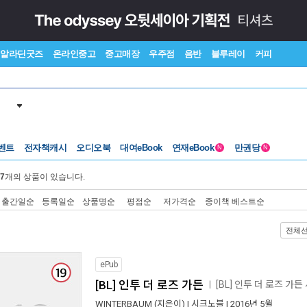
알라딘굿즈
온라인중고
중고매장
우주점
음반
블루레이
커피
벤트
전자책캐시
오디오북
대여eBook
연재eBook
만권당
N
N
7
개의 상품이 있습니다.
출간일순
등록일순
상품명순
평점순
저가격순
종이책 베스트순
전체
ePub
[BL] 인투 더 로즈 가든
[BL] 인투 더 로즈 가
ㅣ
WINTERBAUM
(지은이) |
시크노블
| 2016년 5월