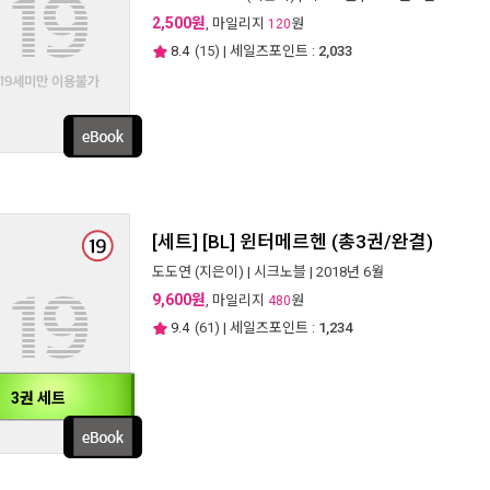
2,500원
, 마일리지
원
120
8.4
(
15
) | 세일즈포인트 :
2,033
[세트] [BL] 윈터메르헨 (총3권/완결)
도도연
(지은이) |
시크노블
| 2018년 6월
9,600원
, 마일리지
원
480
9.4
(
61
) | 세일즈포인트 :
1,234
3권 세트