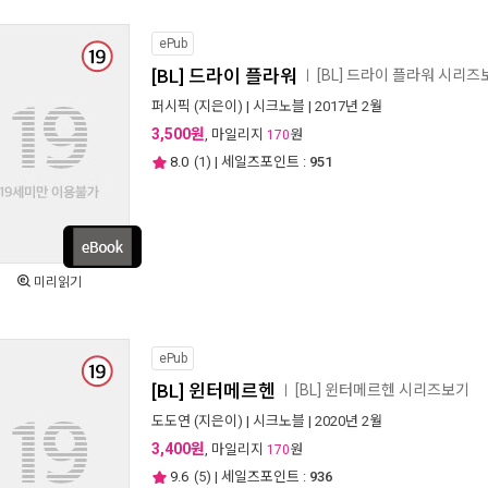
ePub
[BL] 드라이 플라워
[BL] 드라이 플라워 시리즈
ㅣ
퍼시픽
(지은이) |
시크노블
| 2017년 2월
3,500원
, 마일리지
원
170
8.0
(
1
) | 세일즈포인트 :
951
미리읽기
ePub
[BL] 윈터메르헨
[BL] 윈터메르헨 시리즈보기
ㅣ
도도연
(지은이) |
시크노블
| 2020년 2월
3,400원
, 마일리지
원
170
9.6
(
5
) | 세일즈포인트 :
936