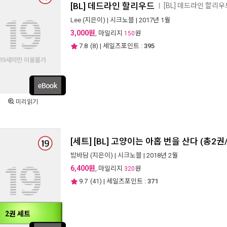
[BL] 데드라인 할리우드
[BL] 데드라인 할리
ㅣ
Lee
(지은이) |
시크노블
| 2017년 1월
3,000원
, 마일리지
원
150
7.8
(
8
) | 세일즈포인트 :
395
미리읽기
[세트] [BL] 고양이는 아홉 번을 산다 (총2권
밤바담
(지은이) |
시크노블
| 2018년 2월
6,400원
, 마일리지
원
320
9.7
(
41
) | 세일즈포인트 :
371
2권 세트