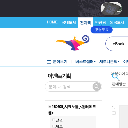
HOME
국내도서
만권당
외국도서
전자책
첫달무료
eBook
분야보기
베스트셀러
새로나온책
이
이벤트/기획
이 분야에
1
판매량순
180605_시크노블_<윈터메르
1.
헨>
낱권
세트