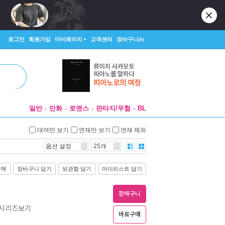
로그인
회원가입
마이페이지
고객센터
장바구니
(0)
일반
만화
로맨스
판타지/무협
BL
대여만 보기
연재만 보기
연재 제외
옵션 설정
25개
선택
장바구니 담기
보관함 담기
마이리스트 담기
장바구니
든 시리즈보기
바로구매