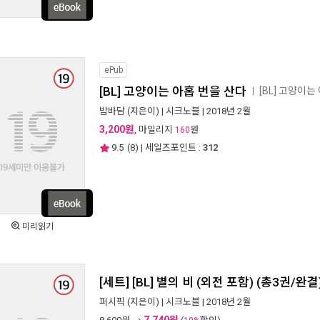
ePub
[BL] 고양이는 아홉 번을 산다
[BL] 고양이
ㅣ
밤바담
(지은이) |
시크노블
| 2018년 2월
3,200원
, 마일리지
원
160
9.5
(
8
) | 세일즈포인트 :
312
미리읽기
[세트] [BL] 별의 비 (외전 포함) (총3권/완결
퍼시픽
(지은이) |
시크노블
| 2018년 2월