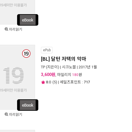
미리읽기
ePub
[BL] 달턴 저택의 악마
TP
(지은이) |
시크노블
| 2017년 1월
3,600원
, 마일리지
원
180
8.0
(
5
) | 세일즈포인트 :
717
미리읽기