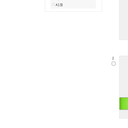
시크
2.