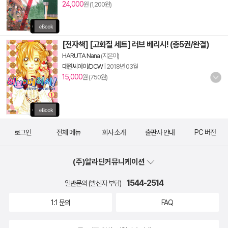
24,000
원 (1,200원)
[전자책] [고화질 세트] 러브 베리시! (총5권/완결)
HARUTA Nana
(지은이)
대원씨아이/DCW
|
2018년 03월
15,000
원 (750원)
로그인
전체 메뉴
회사 소개
출판사 안내
PC 버전
(주)알라딘커뮤니케이션
1544-2514
일반문의 (발신자 부담)
1:1 문의
FAQ