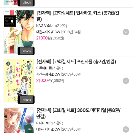
[전자책] [고화질세트] 인사하고, 키스 (총7권/완
결)
KAGA Yakko
(지은이)
대원씨아이/DCW
|
2018년 04월
21,000
원 (1,050원)
[전자책] [고화질 세트] 프린서플 (총7권/완결)
이쿠에미 료
(지은이)
학산문화사/DCW
|
2017년 06월
21,000
원 (1,050원)
[전자책] [고화질 세트] 360도 머티리얼 (총8권/
완결)
미나미 토코
(지은이)
대원씨아이/DCW
|
2017년 06월