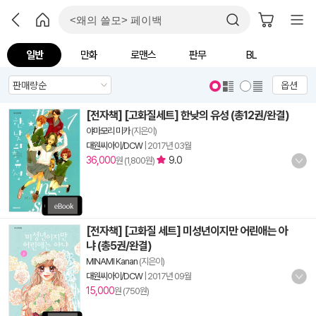
일반
만화
로맨스
판무
BL
옵션
[전자책] [고화질세트] 한낮의 유성 (총12권/완결)
야마모리 미카
(지은이)
대원씨아이/DCW
|
2017년 03월
36,000
9.0
원 (1,800원)
[전자책] [고화질 세트] 미성년이지만 어린애는 아
냐 (총5권/완결)
MINAMI Kanan
(지은이)
대원씨아이/DCW
|
2017년 09월
15,000
원 (750원)