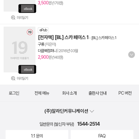
3,500
원 (170원)
미리읽기
ePub
[전자책] [BL] 스카 페이스 1
-
[BL] 스카 페이스 1
구룡
(지은이)
더클북컴퍼니
|
2016년 03월
2,900
원 (140원)
미리읽기
로그인
전체 메뉴
회사 소개
출판사 안내
PC 버전
(주)알라딘커뮤니케이션
1544-2514
일반문의 (발신자 부담)
1:1 문의
FAQ