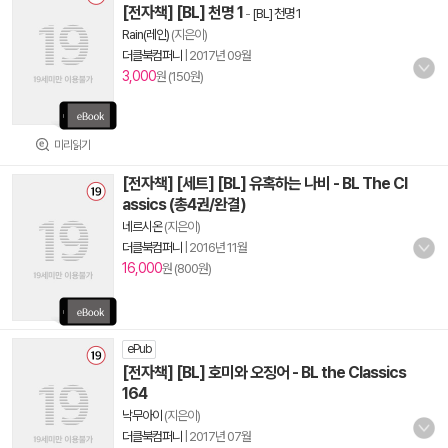
[전자책] [BL] 천명 1
-
[BL] 천명 1
Rain(레인)
(지은이)
더클북컴퍼니
|
2017년 09월
3,000
원 (150원)
미리읽기
[전자책] [세트] [BL] 유혹하는 나비 - BL The Cl
assics (총4권/완결)
네르시온
(지은이)
더클북컴퍼니
|
2016년 11월
16,000
원 (800원)
ePub
[전자책] [BL] 호미와 오징어 - BL the Classics
164
낙무아이
(지은이)
더클북컴퍼니
|
2017년 07월