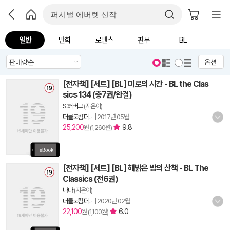
일반
만화
로맨스
판무
BL
옵션
[전자책] [세트] [BL] 미로의 시간 - BL the Clas
sics 134 (총7권/완결)
S.허버그
(지은이)
더클북컴퍼니
|
2017년 05월
25,200
9.8
원 (1,260원)
[전자책] [세트] [BL] 해밝은 밤의 산책 - BL The
Classics (전6권)
나다
(지은이)
더클북컴퍼니
|
2020년 02월
22,100
6.0
원 (1,100원)