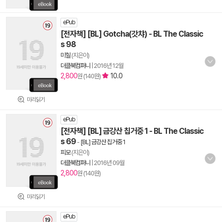
ePub
[전자책] [BL] Gotcha(갓챠) - BL The Classic
s 98
미힐
(지은이)
더클북컴퍼니
|
2016년 12월
2,800
10.0
원 (140원)
미리읽기
ePub
[전자책] [BL] 금강산 칩거중 1 - BL The Classic
s 69
-
[BL] 금강산 칩거중 1
피모
(지은이)
더클북컴퍼니
|
2016년 09월
2,800
원 (140원)
미리읽기
ePub