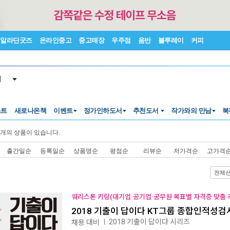
알라딘굿즈
온라인중고
중고매장
우주점
음반
블루레이
커피
서
스트
새로나온책
이벤트
정가인하도서
추천도서
작가와의 만남
북
개의 상품이 있습니다.
출간일순
등록일순
상품명순
평점순
리뷰순
저가격순
고가격
전체
워리스톤 키링(대기업·공기업·공무원 목표별 자격증 맞춤 추
2018 기출이 답이다 KT그룹 종합인적성검
2018 기출이 답이다 시리즈
채용 대비
ㅣ