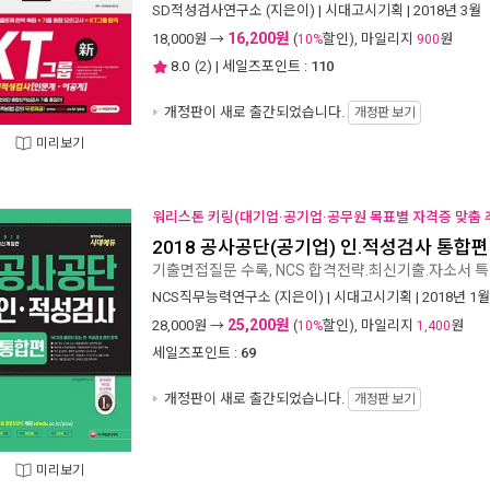
SD적성검사연구소
(지은이) |
시대고시기획
| 2018년 3월
16,200원
18,000
원 →
(
할인), 마일리지
원
10%
900
8.0
(
2
) | 세일즈포인트 :
110
개정판이 새로 출간되었습니다.
개정판 보기
미리보기
워리스톤 키링(대기업·공기업·공무원 목표별 자격증 맞춤 추
2018 공사공단(공기업) 인.적성검사 통합편
기출면접질문 수록, NCS 합격전략.최신기출.자소서 특
NCS직무능력연구소
(지은이) |
시대고시기획
| 2018년 1월
25,200원
28,000
원 →
(
할인), 마일리지
원
10%
1,400
세일즈포인트 :
69
개정판이 새로 출간되었습니다.
개정판 보기
미리보기