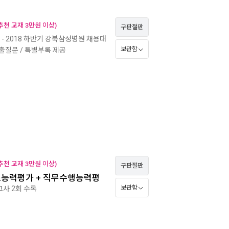
천 교재 3만원 이상)
구판절판
- 2018 하반기 강북삼성병원 채용대
보관함
출질문 / 특별부록 제공
천 교재 3만원 이상)
구판절판
기초능력평가 + 직무수행능력평
보관함
고사 2회 수록