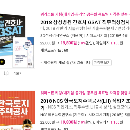
워리스톤 키링(대기업·공기업·공무원 목표별 자격증 맞춤 추
2018 삼성병원 간호사 GSAT 직무적성검사
비, 2018 상반기 서울삼성병원 기출복원문제 / 면접기
SD적성검사연구소
(지은이) |
시대고시기획
| 2018년 4월
19,800원
22,000
원 →
(
할인), 마일리지
원
10%
1,100
세일즈포인트 :
60
개정판이 새로 출간되었습니다.
개정판 보기
미리보기
워리스톤 키링(대기업·공기업·공무원 목표별 자격증 맞춤 추
2018 NCS 한국토지주택공사(LH) 직업
- NCS 직업기초, 직무수행, LH공사 상식, 실전모의
가
NCS직무능력연구소
(지은이) |
시대고시기획
| 2018년 5월
19,800원
22,000
원 →
(
할인), 마일리지
원
10%
1,100
세일즈포인트 :
52