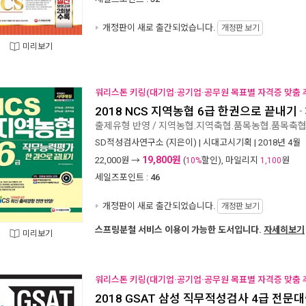
개정판이 새로 출간되었습니다.
개정판 보기
미리보기
워리스톤 키링(대기업·공기업·공무원 목표별 자격증 맞춤 추
2018 NCS 지역농협 6급 한권으로 끝내기
-
출제유형 반영 / 지역농협.지역축협.품목농협.품목축협
SD적성검사연구소
(지은이) |
시대고시기획
| 2018년 4월
19,800원
22,000
원 →
(
할인), 마일리지
원
10%
1,100
세일즈포인트 :
46
개정판이 새로 출간되었습니다.
개정판 보기
스프링분철 서비스 이용이 가능한 도서입니다.
자세히보기
미리보기
워리스톤 키링(대기업·공기업·공무원 목표별 자격증 맞춤 추
2018 GSAT 삼성 직무적성검사 4급 전문