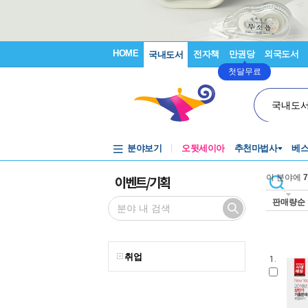
HOME
전자책
만권당
외국도서
국내도서
첫달무료
국내도
분야보기
오뒷세이아
추천마법사
베
이벤트/기획
이 분야에
7
판매량순
취업
1.