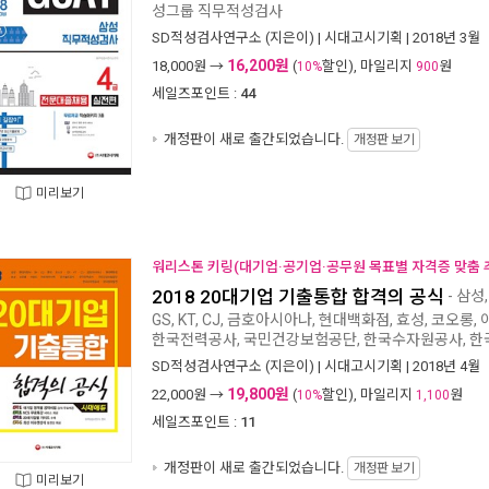
성그룹 직무적성검사
SD적성검사연구소
(지은이) |
시대고시기획
| 2018년 3월
16,200원
18,000
원 →
(
할인), 마일리지
원
10%
900
세일즈포인트 :
44
개정판이 새로 출간되었습니다.
개정판 보기
미리보기
워리스톤 키링(대기업·공기업·공무원 목표별 자격증 맞춤 추
2018 20대기업 기출통합 합격의 공식
- 삼성,
GS, KT, CJ, 금호아시아나, 현대백화점, 효성, 코오
한국전력공사, 국민건강보험공단, 한국수자원공사, 한
SD적성검사연구소
(지은이) |
시대고시기획
| 2018년 4월
19,800원
22,000
원 →
(
할인), 마일리지
원
10%
1,100
세일즈포인트 :
11
개정판이 새로 출간되었습니다.
개정판 보기
미리보기