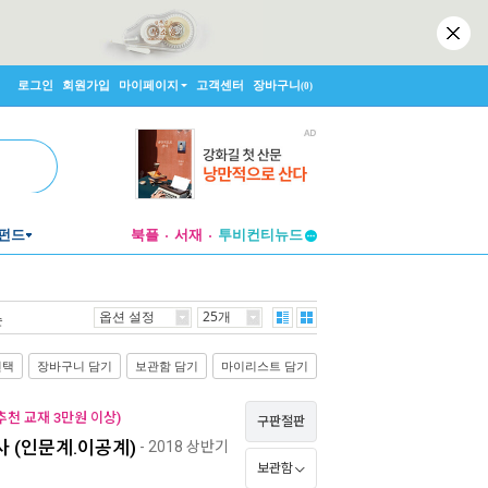
로그인
회원가입
마이페이지
고객센터
장바구니
(0)
펀드
북플
서재
투비컨티뉴드
창작플랫폼
투비컨티뉴드
옵션 설정
25개
순
선택
장바구니 담기
보관함 담기
마이리스트 담기
천 교재 3만원 이상)
구판절판
사 (인문계.이공계)
- 2018 상반기
보관함