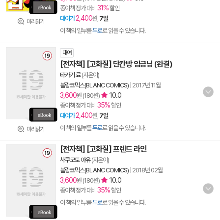
31%
종이책 정가 대비
할인
2,400
대여가
원,
7일
미리읽기
이 책의 일부를
무료
로 읽을 수 있습니다.
대여
[전자책] [고화질] 단칸방 임금님 (완결)
타카기 료
(지은이)
블랑코믹스(BLANC COMICS)
|
2017년 11월
3,600
10.0
원 (180원)
35%
종이책 정가 대비
할인
2,400
대여가
원,
7일
이 책의 일부를
무료
로 읽을 수 있습니다.
미리읽기
[전자책] [고화질] 프렌드 라인
사쿠모토 아유
(지은이)
블랑코믹스(BLANC COMICS)
|
2018년 02월
3,600
10.0
원 (180원)
35%
종이책 정가 대비
할인
이 책의 일부를
무료
로 읽을 수 있습니다.