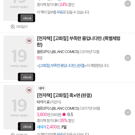
24%
종이책 정가 대비
할인
이 책의 일부를
무료
로 읽을 수 있습니다.
미리읽기
[전자책] [고화질] 부족한 몸입니다만. (특별체험
판)
블랑코믹스(BLANC COMICS)
|
2016년 12월
0
원
<
[고화질] 부족한 몸입니다만. (완결)>
의 체험판입니다.
대여
[전자책] [고화질] 흑×연 (완결)
타카기 료
(지은이)
블랑코믹스(BLANC COMICS)
|
2017년 04월
3,600
9.5
원 (180원)
35%
종이책 정가 대비
할인
2,400
대여가
원,
7일
이 책의 일부를
무료
로 읽을 수 있습니다.