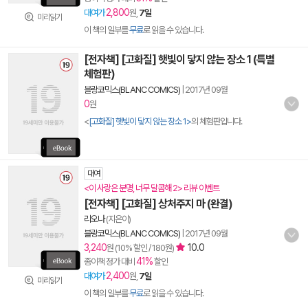
2,800
대여가
원,
7일
미리읽기
이 책의 일부를
무료
로 읽을 수 있습니다.
[전자책] [고화질] 햇빛이 닿지 않는 장소 1 (특별
체험판)
블랑코믹스(BLANC COMICS)
|
2017년 09월
0
원
<
[고화질] 햇빛이 닿지 않는 장소 1>
의 체험판입니다.
대여
<이 사랑은 분명, 너무 달콤해 2> 리뷰 이벤트
[전자책] [고화질] 상처주지 마 (완결)
리오나
(지은이)
블랑코믹스(BLANC COMICS)
|
2017년 09월
3,240
10.0
원 (10% 할인 / 180원)
41%
종이책 정가 대비
할인
2,400
대여가
원,
7일
미리읽기
이 책의 일부를
무료
로 읽을 수 있습니다.