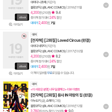
야마다 니초메
(지은이)
블랑코믹스(BLANC COMICS)
|
2016년 11월
4,200
9.4
원 (210원)
24%
종이책 정가 대비
할인
2,400
대여가
원,
7일
미리읽기
대여
[전자책] [고화질] Loved Circus (완결)
아사다 네무이
(지은이)
블랑코믹스(BLANC COMICS)
|
2017년 02월
4,200
8.2
원 (210원)
24%
종이책 정가 대비
할인
2,400
대여가
원,
7일
이 책의 일부를
무료
로 읽을 수 있습니다.
미리읽기
대여
<이 사랑은 분명, 너무 달콤해 2> 리뷰 이벤트
[전자책] [고화질] 용사 IN 마왕의 집 (완결)
이누도키
(글),
쇼헤이
(그림)
블랑코믹스(BLANC COMICS)
|
2016년 12월
3,780
9.0
원 (10% 할인 / 210원)