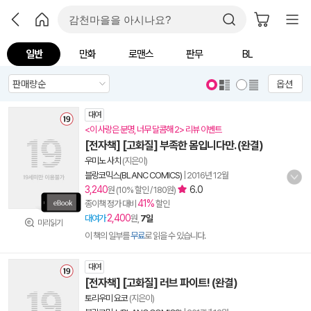
일반
만화
로맨스
판무
BL
옵션
대여
<이 사랑은 분명, 너무 달콤해 2> 리뷰 이벤트
[전자책] [고화질] 부족한 몸입니다만. (완결)
우미노 사치
(지은이)
블랑코믹스(BLANC COMICS)
|
2016년 12월
3,240
6.0
원 (10% 할인 / 180원)
41%
종이책 정가 대비
할인
2,400
대여가
원,
7일
미리읽기
이 책의 일부를
무료
로 읽을 수 있습니다.
대여
[전자책] [고화질] 러브 파이트! (완결)
토리우미 요코
(지은이)