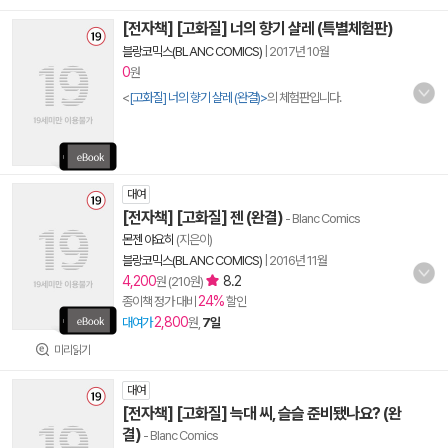
[전자책] [고화질] 너의 향기 샬레 (특별체험판)
블랑코믹스(BLANC COMICS)
|
2017년 10월
0
원
<
[고화질] 너의 향기 샬레 (완결)>
의 체험판입니다.
대여
[전자책] [고화질] 젠 (완결)
- Blanc Comics
몬젠 야요히
(지은이)
블랑코믹스(BLANC COMICS)
|
2016년 11월
4,200
8.2
원 (210원)
24%
종이책 정가 대비
할인
2,800
대여가
원,
7일
미리읽기
대여
[전자책] [고화질] 늑대 씨, 슬슬 준비됐나요? (완
결)
- Blanc Comics