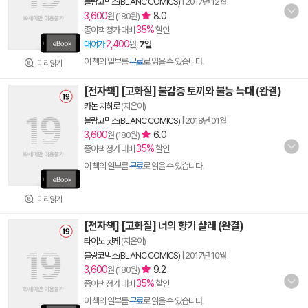
블랑코믹스(BLANC COMICS)
|
2017년 12월
3,600
8.0
원 (180원)
35%
종이책 정가 대비
할인
2,400
대여가
원,
7일
이 책의 일부를
무료
로 읽을 수 있습니다.
미리읽기
[전자책] [고화질] 불감증 토끼와 불능 늑대 (완결)
카논 치히로
(지은이)
블랑코믹스(BLANC COMICS)
|
2018년 01월
3,600
6.0
원 (180원)
35%
종이책 정가 대비
할인
이 책의 일부를
무료
로 읽을 수 있습니다.
미리읽기
[전자책] [고화질] 너의 향기 샬레 (완결)
타이노 닛케
(지은이)
블랑코믹스(BLANC COMICS)
|
2017년 10월
3,600
9.2
원 (180원)
35%
종이책 정가 대비
할인
이 책의 일부를
무료
로 읽을 수 있습니다.