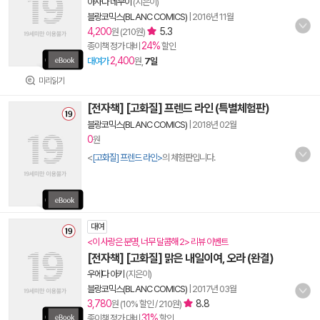
아사다 네무이
(지은이)
블랑코믹스(BLANC COMICS)
|
2016년 11월
4,200
5.3
원 (210원)
24%
종이책 정가 대비
할인
2,400
대여가
원,
7일
미리읽기
[전자책] [고화질] 프렌드 라인 (특별체험판)
블랑코믹스(BLANC COMICS)
|
2018년 02월
0
원
<
[고화질] 프렌드 라인>
의 체험판입니다.
대여
<이 사랑은 분명, 너무 달콤해 2> 리뷰 이벤트
[전자책] [고화질] 맑은 내일이여, 오라 (완결)
우에다 아키
(지은이)
블랑코믹스(BLANC COMICS)
|
2017년 03월
3,780
8.8
원 (10% 할인 / 210원)
31%
종이책 정가 대비
할인