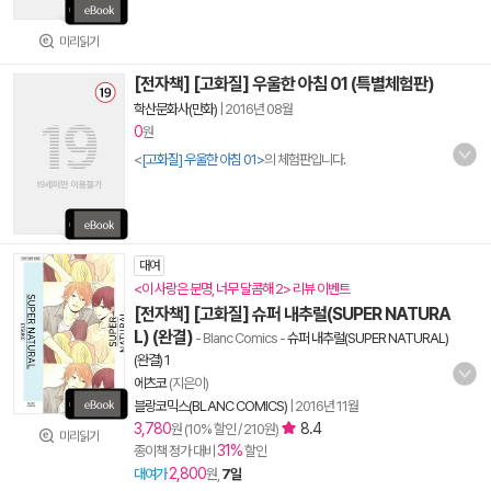
미리읽기
[전자책] [고화질] 우울한 아침 01 (특별체험판)
학산문화사(만화)
|
2016년 08월
0
원
<
[고화질] 우울한 아침 01>
의 체험판입니다.
대여
<이 사랑은 분명, 너무 달콤해 2> 리뷰 이벤트
[전자책] [고화질] 슈퍼 내추럴(SUPER NATURA
L) (완결)
- Blanc Comics
-
슈퍼 내추럴(SUPER NATURAL)
(완결) 1
에츠코
(지은이)
블랑코믹스(BLANC COMICS)
|
2016년 11월
3,780
8.4
원 (10% 할인 / 210원)
미리읽기
31%
종이책 정가 대비
할인
2,800
대여가
원,
7일