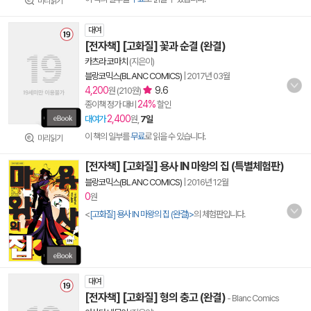
미리읽기
대여
[전자책] [고화질] 꽃과 순결 (완결)
카츠라 코마치
(지은이)
블랑코믹스(BLANC COMICS)
|
2017년 03월
4,200
9.6
원 (210원)
24%
종이책 정가 대비
할인
2,400
대여가
원,
7일
이 책의 일부를
무료
로 읽을 수 있습니다.
미리읽기
[전자책] [고화질] 용사 IN 마왕의 집 (특별체험판)
블랑코믹스(BLANC COMICS)
|
2016년 12월
0
원
<
[고화질] 용사 IN 마왕의 집 (완결)>
의 체험판입니다.
대여
[전자책] [고화질] 형의 충고 (완결)
- Blanc Comics