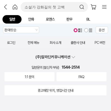
일반
만화
로맨스
판무
BL
옵션
로그인
전체 메뉴
회사 소개
출판사 안내
PC 버전
(주)알라딘커뮤니케이션
1544-2514
일반문의 (발신자 부담)
1:1 문의
FAQ
중고매장 위치, 영업시간 안내